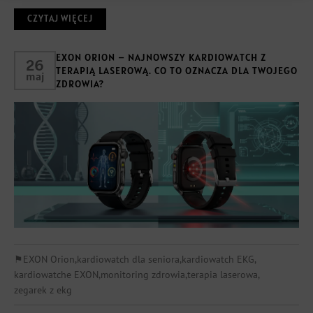
CZYTAJ WIĘCEJ
EXON ORION – NAJNOWSZY KARDIOWATCH Z
26
TERAPIĄ LASEROWĄ. CO TO OZNACZA DLA TWOJEGO
maj
ZDROWIA?
⚑
EXON Orion
,
kardiowatch dla seniora
,
kardiowatch EKG
,
kardiowatche EXON
,
monitoring zdrowia
,
terapia laserowa
,
zegarek z ekg