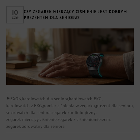
10
CZY ZEGAREK MIERZĄCY CIŚNIENIE JEST DOBRYM
cze
PREZENTEM DLA SENIORA?
⚑
EXON
,
kardiowatch dla seniora
,
kardiowatch EKG
,
kardiowatch z EKG
,
pomiar ciśnienia w zegarku
,
prezent dla seniora
,
smartwatch dla seniora
,
zegarek kardiologiczny
,
zegarek mierzący ciśnienie
,
zegarek z ciśnieniomierzem
,
zegarek zdrowotny dla seniora