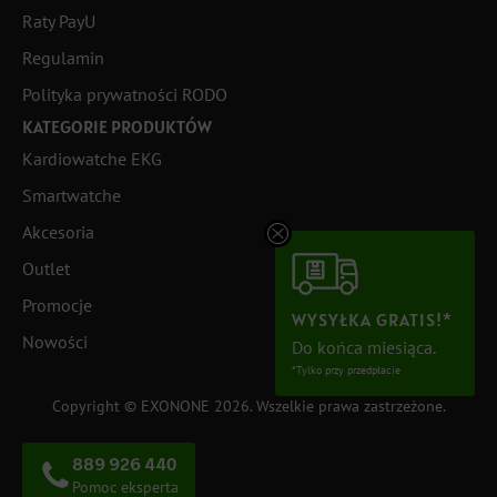
Raty PayU
Regulamin
Polityka prywatności RODO
KATEGORIE PRODUKTÓW
Kardiowatche EKG
Smartwatche
Akcesoria
Outlet
Promocje
WYSYŁKA GRATIS!*
Nowości
Do końca miesiąca.
*Tylko przy przedpłacie
Copyright © EXONONE 2026. Wszelkie prawa zastrzeżone.
889 926 440
Pomoc eksperta