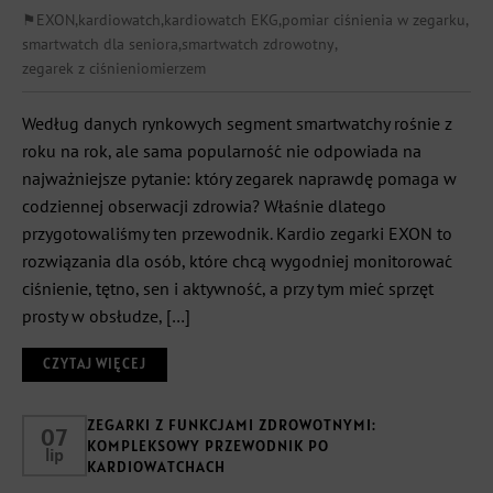
⚑
EXON
,
kardiowatch
,
kardiowatch EKG
,
pomiar ciśnienia w zegarku
,
smartwatch dla seniora
,
smartwatch zdrowotny
,
zegarek z ciśnieniomierzem
Według danych rynkowych segment smartwatchy rośnie z
roku na rok, ale sama popularność nie odpowiada na
najważniejsze pytanie: który zegarek naprawdę pomaga w
codziennej obserwacji zdrowia? Właśnie dlatego
przygotowaliśmy ten przewodnik. Kardio zegarki EXON to
rozwiązania dla osób, które chcą wygodniej monitorować
ciśnienie, tętno, sen i aktywność, a przy tym mieć sprzęt
prosty w obsłudze, […]
CZYTAJ WIĘCEJ
ZEGARKI Z FUNKCJAMI ZDROWOTNYMI:
07
KOMPLEKSOWY PRZEWODNIK PO
lip
KARDIOWATCHACH