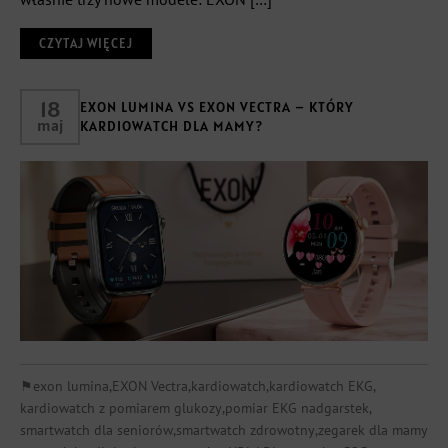
CZYTAJ WIĘCEJ
18
EXON LUMINA VS EXON VECTRA – KTÓRY
maj
KARDIOWATCH DLA MAMY?
⚑
exon lumina
,
EXON Vectra
,
kardiowatch
,
kardiowatch EKG
,
kardiowatch z pomiarem glukozy
,
pomiar EKG nadgarstek
,
smartwatch dla seniorów
,
smartwatch zdrowotny
,
zegarek dla mamy