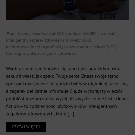
⚑
analiza snu smartwatch
,
EXON kardiowatch
,
HRV smartwatch
,
inteligentny zegarek zdrowie
,
kardiowatch EKG
,
monitorowanie tętna
,
profilaktyka serca
,
saturacja krwi SpO2
,
tętno spoczynkowe
,
zegarek zdrowotny
Wyobraź sobie, że budzisz się rano i w ciągu kilkunastu
sekund wiesz, jak spało Twoje serce. Znasz swoje tętno
spoczynkowe, wiesz, ile godzin byłeś w głębokiej fazie snu,
a zegarek delikatnie informuje Cię, że wczorajszy wieczór
podniósł poziom stresu wyżej niż zwykle. To nie jest science
fiction – to codzienność użytkowników inteligentnych
zegarków zdrowotnych, które […]
CZYTAJ WIĘCEJ