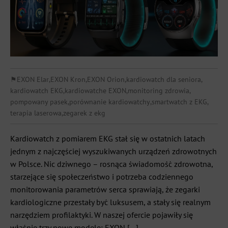
⚑
EXON Elar
,
EXON Kron
,
EXON Orion
,
kardiowatch dla seniora
,
kardiowatch EKG
,
kardiowatche EXON
,
monitoring zdrowia
,
pompowany pasek
,
porównanie kardiowatchy
,
smartwatch z EKG
,
terapia laserowa
,
zegarek z ekg
Kardiowatch z pomiarem EKG stał się w ostatnich latach
jednym z najczęściej wyszukiwanych urządzeń zdrowotnych
w Polsce. Nic dziwnego – rosnąca świadomość zdrowotna,
starzejące się społeczeństwo i potrzeba codziennego
monitorowania parametrów serca sprawiają, że zegarki
kardiologiczne przestały być luksusem, a stały się realnym
narzędziem profilaktyki. W naszej ofercie pojawiły się
właśnie trzy nowe modele: EXON […]