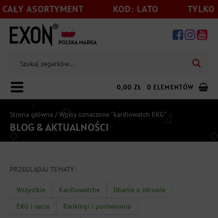
 ASORTYMENT
KOD: LATO
TYLKO DO 31.
POLSKA MARKA
0,00
ZŁ
0 ELEMENTÓW
Strona główna
/ Wpisy oznaczone “kardiowatch EKG”
BLOG & AKTUALNOŚCI
Dodaj jeszcze
199,00
zł
do darmowej wysyłki
PRZEGLĄDAJ TEMATY:
Wszystkie
Kardiowatche
Dbanie o zdrowie
EKG i serce
Rankingi i porównania