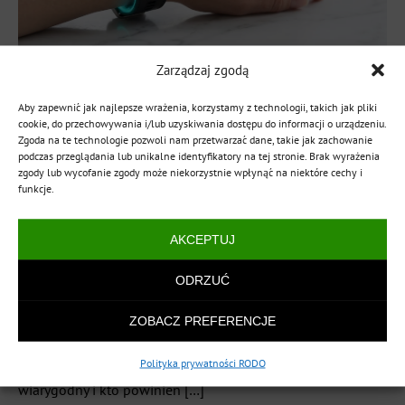
Zarządzaj zgodą
⚑
EKG w zegarku
,
HRV zmienność rytmu serca
,
kardiowatch EKG
,
kardiowatch EXON
,
kardiowatche dla seniorów
,
Aby zapewnić jak najlepsze wrażenia, korzystamy z technologii, takich jak pliki
cookie, do przechowywania i/lub uzyskiwania dostępu do informacji o urządzeniu.
migotanie przedsionków AFib
,
monitoring serca
,
Zgoda na te technologie pozwoli nam przetwarzać dane, takie jak zachowanie
pomiar EKG nadgarstek
,
smartwatch z EKG
,
smartwatch zdrowotny
,
podczas przeglądania lub unikalne identyfikatory na tej stronie. Brak wyrażenia
wykrywanie arytmii smartwatch
,
zegarek kardiologiczny
,
zgody lub wycofanie zgody może niekorzystnie wpłynąć na niektóre cechy i
zegarek medyczny
,
zegarek z ekg
funkcje.
Choroby serca są najczęstszą przyczyną zgonów w Polsce i
AKCEPTUJ
na świecie – według danych Światowej Organizacji Zdrowia
odpowiadają za ponad 30% wszystkich przypadków
ODRZUĆ
śmiertelnych. W tym kontekście EKG w zegarku przestaje
być gadżetem dla entuzjastów technologii, a staje się
ZOBACZ PREFERENCJE
realnym narzędziem codziennej profilaktyki. Ale czy pomiar
Polityka prywatności RODO
elektrokardiogramu na nadgarstku jest naprawdę
wiarygodny i kto powinien […]