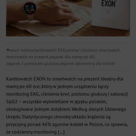
⚑
exon lumina
,
kardiowatch EKG
,
pomiar ciśnienia smartwatch
,
smartwatch na prezent
,
zegarek dla mamy po 60
,
zegarek z pomiarem glukozy
,
zegarek zdrowotny dla kobiet
Kardiowatch EXON to smartwatch na prezent idealny dla
mamy po 60-tce, który w jednym urządzeniu łączy
monitoring EKG, ciśnienia krwi, poziomu glukozy i saturacji
SpO2 – wszystko wyświetlane w języku polskim,
obsługiwane jednym dotykiem. Według danych Głównego
Urzędu Statystycznego choroby układu krążenia są
przyczyną ponad 46% zgonów kobiet w Polsce, co sprawia,
że codzienny monitoring […]