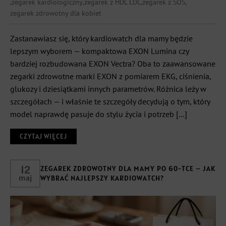
,
zegarek kardiologiczny
,
zegarek z HDL LDL
,
zegarek z SOS
,
zegarek zdrowotny dla kobiet
Zastanawiasz się, który kardiowatch dla mamy będzie
lepszym wyborem — kompaktowa EXON Lumina czy
bardziej rozbudowana EXON Vectra? Oba to zaawansowane
zegarki zdrowotne marki EXON z pomiarem EKG, ciśnienia,
glukozy i dziesiątkami innych parametrów. Różnica leży w
szczegółach — i właśnie te szczegóły decydują o tym, który
model naprawdę pasuje do stylu życia i potrzeb […]
CZYTAJ WIĘCEJ
12
ZEGAREK ZDROWOTNY DLA MAMY PO 60-TCE – JAK
maj
WYBRAĆ NAJLEPSZY KARDIOWATCH?