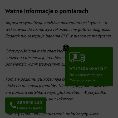
Ważne informacje o pomiarach
Algorytm sygnalizuje możliwe nieregularności rytmu — to
wskazówka do rozmowy z lekarzem, nie gotowa diagnoza.
Zegarek nie zastępuje badania EKG w placówce medycznej.
Odczyty ciśnienia mają charakter orientacyjny i wspierają
codzienną obserwację trendów — w razie wątpliwości warto
potwierdzić wynik tradycyjnym ciśnieniomierzem.
WYSYŁKA GRATIS!*
Do końca miesiąca.
Pomiary poziomu glukozy mają charakter orientacyjny i
*Tylko przy przedpłacie
służą do obserwacji trendów. Nie zastępują badania krwi
ani pomiaru certyfikowanym glukometrem. W przypadku
wątpliwości skonsultuj się z lekarzem.
889 926 440
Pomoc eksperta
Pomiary składu krwi (cholesterol, trójglicerydy, kwas