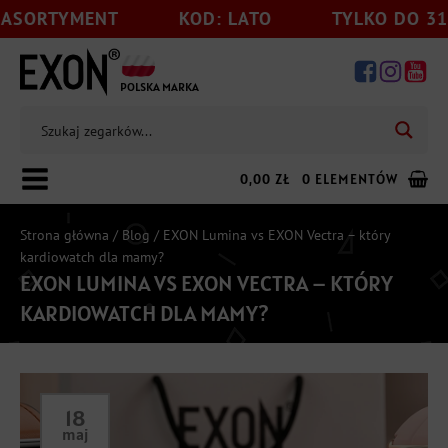
ENT
KOD: LATO
TYLKO DO 31.08
POLSKA MARKA
0,00
ZŁ
0 ELEMENTÓW
Strona główna
/
Blog
/ EXON Lumina vs EXON Vectra – który
kardiowatch dla mamy?
EXON LUMINA VS EXON VECTRA – KTÓRY
Dodaj jeszcze
199,00
zł
do darmowej wysyłki
KARDIOWATCH DLA MAMY?
18
maj