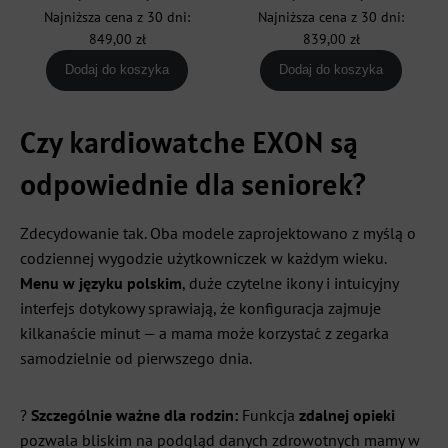
cena
cena
cena
cena
Najniższa cena z 30 dni:
Najniższa cena z 30 dni:
wynosiła:
wynosi:
wynosiła:
wynosi:
849,00
zł
839,00
zł
999,00 zł.
849,00 zł.
999,00 zł.
839,00 zł
Dodaj do koszyka
Dodaj do koszyka
Czy kardiowatche EXON są
odpowiednie dla seniorek?
Zdecydowanie tak. Oba modele zaprojektowano z myślą o
codziennej wygodzie użytkowniczek w każdym wieku.
Menu w języku polskim
, duże czytelne ikony i intuicyjny
interfejs dotykowy sprawiają, że konfiguracja zajmuje
kilkanaście minut — a mama może korzystać z zegarka
samodzielnie od pierwszego dnia.
?
Szczególnie ważne dla rodzin:
Funkcja
zdalnej opieki
pozwala bliskim na podgląd danych zdrowotnych mamy w