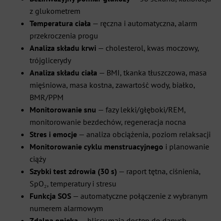
z glukometrem
Temperatura ciała
— ręczna i automatyczna, alarm
przekroczenia progu
Analiza składu krwi
— cholesterol, kwas moczowy,
trójglicerydy
Analiza składu ciała
— BMI, tkanka tłuszczowa, masa
mięśniowa, masa kostna, zawartość wody, białko,
BMR/PPM
Monitorowanie snu
— fazy lekki/głęboki/REM,
monitorowanie bezdechów, regeneracja nocna
Stres i emocje
— analiza obciążenia, poziom relaksacji
Monitorowanie cyklu menstruacyjnego
i planowanie
ciąży
Szybki test zdrowia (30 s)
— raport tętna, ciśnienia,
SpO₂, temperatury i stresu
Funkcja SOS
— automatyczne połączenie z wybranym
numerem alarmowym
Zdalna opieka
— bliscy mają dostęp do danych