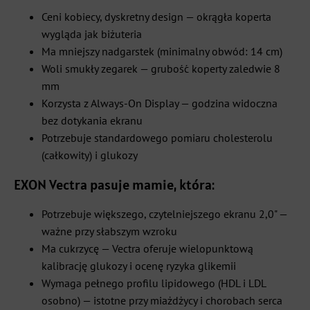
Ceni kobiecy, dyskretny design — okrągła koperta
wygląda jak biżuteria
Ma mniejszy nadgarstek (minimalny obwód: 14 cm)
Woli smukły zegarek — grubość koperty zaledwie 8
mm
Korzysta z Always-On Display — godzina widoczna
bez dotykania ekranu
Potrzebuje standardowego pomiaru cholesterolu
(całkowity) i glukozy
EXON Vectra pasuje mamie, która:
Potrzebuje większego, czytelniejszego ekranu 2,0" —
ważne przy słabszym wzroku
Ma cukrzycę — Vectra oferuje wielopunktową
kalibrację glukozy i ocenę ryzyka glikemii
Wymaga pełnego profilu lipidowego (HDL i LDL
osobno) — istotne przy miażdżycy i chorobach serca