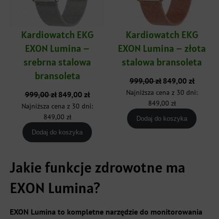
Kardiowatch EKG
Kardiowatch EKG
EXON Lumina –
EXON Lumina – złota
srebrna stalowa
stalowa bransoleta
bransoleta
Pierwotna
Aktualna
999,00
zł
849,00
zł
cena
cena
Najniższa cena z 30 dni:
Pierwotna
Aktualna
999,00
zł
849,00
zł
wynosiła:
wynosi:
cena
cena
849,00
zł
Najniższa cena z 30 dni:
999,00 zł.
849,00 zł
wynosiła:
wynosi:
849,00
zł
Dodaj do koszyka
999,00 zł.
849,00 zł.
Dodaj do koszyka
Jakie funkcje zdrowotne ma
EXON Lumina?
EXON Lumina to kompletne narzędzie do monitorowania