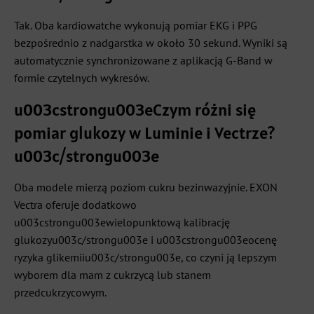
Tak. Oba kardiowatche wykonują pomiar EKG i PPG
bezpośrednio z nadgarstka w około 30 sekund. Wyniki są
automatycznie synchronizowane z aplikacją G-Band w
formie czytelnych wykresów.
u003cstrongu003eCzym różni się
pomiar glukozy w Luminie i Vectrze?
u003c/strongu003e
Oba modele mierzą poziom cukru bezinwazyjnie. EXON
Vectra oferuje dodatkowo
u003cstrongu003ewielopunktową kalibrację
glukozyu003c/strongu003e i u003cstrongu003eocenę
ryzyka glikemiiu003c/strongu003e, co czyni ją lepszym
wyborem dla mam z cukrzycą lub stanem
przedcukrzycowym.