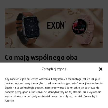
Co mają wspólnego oba
kardiowatche EXON?
Zarządzaj zgodą
Oba modele opierają się na tej samej filozofii:
prosty
Aby zapewnić jak najlepsze wrażenia, korzystamy z technologii, takich jak pliki
cookie, do przechowywania i/lub uzyskiwania dostępu do informacji o urządzeniu.
dostęp do zaawansowanych danych zdrowotnych w języku
Zgoda na te technologie pozwoli nam przetwarzać dane, takie jak zachowanie
polskim
. Niezależnie od wyboru, mama otrzymuje
podczas przeglądania lub unikalne identyfikatory na tej stronie. Brak wyrażenia
zgody lub wycofanie zgody może niekorzystnie wpłynąć na niektóre cechy i
urządzenie tej samej jakości produkcji.
funkcje.