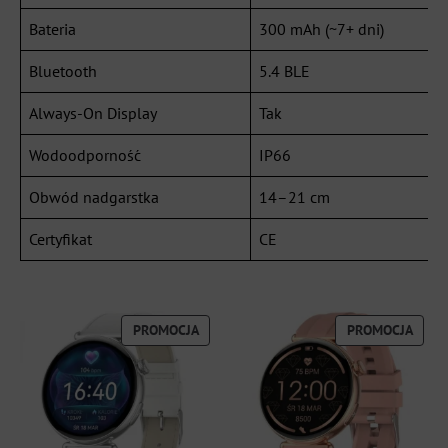
Bateria
300 mAh (~7+ dni)
Bluetooth
5.4 BLE
Always-On Display
Tak
Wodoodporność
IP66
Obwód nadgarstka
14–21 cm
Certyfikat
CE
PRODUKT
PROD
PROMOCJA
PROMOCJA
W
W
PROMOCJI
PROM