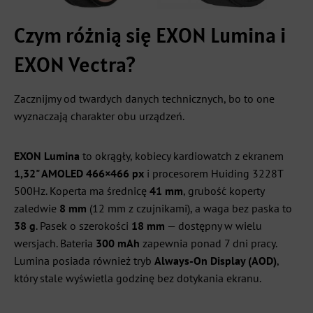
Czym różnią się EXON Lumina i
EXON Vectra?
Zacznijmy od twardych danych technicznych, bo to one
wyznaczają charakter obu urządzeń.
EXON Lumina
to okrągły, kobiecy kardiowatch z ekranem
1,32" AMOLED 466×466 px
i procesorem Huiding 3228T
500Hz. Koperta ma średnicę
41 mm
, grubość koperty
zaledwie
8 mm
(12 mm z czujnikami), a waga bez paska to
38 g
. Pasek o szerokości
18 mm
— dostępny w wielu
wersjach. Bateria
300 mAh
zapewnia ponad 7 dni pracy.
Lumina posiada również tryb
Always-On Display (AOD)
,
który stale wyświetla godzinę bez dotykania ekranu.