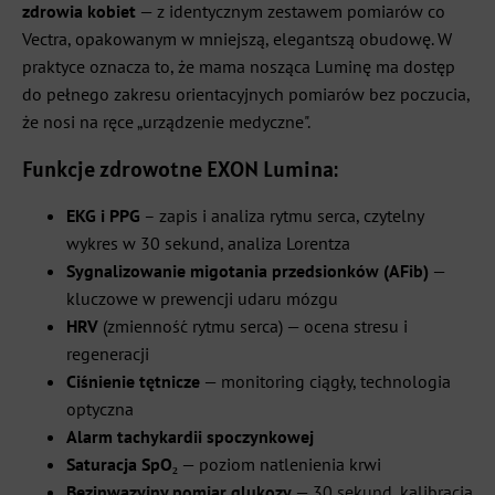
zdrowia kobiet
— z identycznym zestawem pomiarów co
Vectra, opakowanym w mniejszą, elegantszą obudowę. W
praktyce oznacza to, że mama nosząca Luminę ma dostęp
do pełnego zakresu orientacyjnych pomiarów bez poczucia,
że nosi na ręce „urządzenie medyczne".
Funkcje zdrowotne EXON Lumina:
EKG i PPG
– zapis i analiza rytmu serca, czytelny
wykres w 30 sekund, analiza Lorentza
Sygnalizowanie migotania przedsionków (AFib)
—
kluczowe w prewencji udaru mózgu
HRV
(zmienność rytmu serca) — ocena stresu i
regeneracji
Ciśnienie tętnicze
— monitoring ciągły, technologia
optyczna
Alarm tachykardii spoczynkowej
Saturacja SpO₂
— poziom natlenienia krwi
Bezinwazyjny pomiar glukozy
— 30 sekund, kalibracja