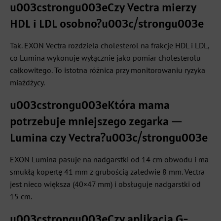
u003cstrongu003eCzy Vectra mierzy
HDL i LDL osobno?u003c/strongu003e
Tak. EXON Vectra rozdziela cholesterol na frakcje HDL i LDL,
co Lumina wykonuje wyłącznie jako pomiar cholesterolu
całkowitego. To istotna różnica przy monitorowaniu ryzyka
miażdżycy.
u003cstrongu003eKtóra mama
potrzebuje mniejszego zegarka —
Lumina czy Vectra?u003c/strongu003e
EXON Lumina pasuje na nadgarstki od 14 cm obwodu i ma
smukłą kopertę 41 mm z grubością zaledwie 8 mm. Vectra
jest nieco większa (40×47 mm) i obsługuje nadgarstki od
15 cm.
u003cstrongu003eCzy aplikacja G-