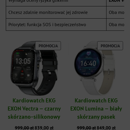
Wymaga oceny ryzyka glikemii
EXON Vect
Chcesz zdalnie monitorować jej zdrowie
Oba mode
Priorytet: funkcja SOS i bezpieczeństwo
Oba mode
PRODUKT
PROD
PROMOCJA
PROMOCJA
W
W
PROMOCJI
PROM
Kardiowatch EKG
Kardiowatch EKG
EXON Vectra – czarny
EXON Lumina – biały
skórzano-silikonowy
skórzany pasek
Pierwotna
Aktualna
Pierwotna
Aktualna
999,00
zł
839,00
zł
999,00
zł
849,00
zł