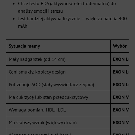
Chce testu EDA (aktywność elektrodermalna) do
analizy emocji i stresu
Jest bardziej aktywna fizycznie — większa bateria 400
mAh
Sytuacja mamy
Wybór
Mały nadgarstek (od 14 cm)
EXON Lum
Ceni smukły, kobiecy design
EXON Lum
Potrzebuje AOD (stały wyświetlacz zegara)
EXON Lum
Ma cukrzycę lub stan przedcukrzycowy
EXON Vect
Wymaga pomiaru HDL i LDL
EXON Vect
Ma słabszy wzrok (większy ekran)
EXON Vect