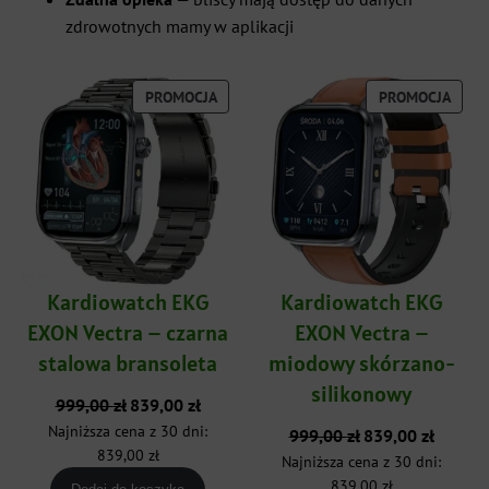
zdrowotnych mamy w aplikacji
PRODUKT
PROD
PROMOCJA
PROMOCJA
W
W
PROMOCJI
PROM
Kardiowatch EKG
Kardiowatch EKG
EXON Vectra – czarna
EXON Vectra –
stalowa bransoleta
miodowy skórzano-
silikonowy
Pierwotna
Aktualna
999,00
zł
839,00
zł
cena
cena
Najniższa cena z 30 dni:
Pierwotna
Aktualna
999,00
zł
839,00
zł
wynosiła:
wynosi:
cena
cena
839,00
zł
Najniższa cena z 30 dni:
999,00 zł.
839,00 zł.
wynosiła:
wynosi:
839,00
zł