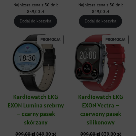
cena
cena
cena
cena
Najniższa cena z 30 dni:
Najniższa cena z 30 dni:
wynosiła:
wynosi:
wynosiła:
wynosi:
839,00
zł
849,00
zł
999,00 zł.
839,00 zł.
999,00 zł.
849,00 zł
Dodaj do koszyka
Dodaj do koszyka
PRODUKT
PROD
PROMOCJA
PROMOCJA
W
W
PROMOCJI
PROM
Kardiowatch EKG
Kardiowatch EKG
EXON Lumina srebrny
EXON Vectra –
– czarny pasek
czerwony pasek
skórzany
silikonowy
Pierwotna
Aktualna
Pierwotna
Aktualna
999,00
zł
849,00
zł
999,00
zł
839,00
zł