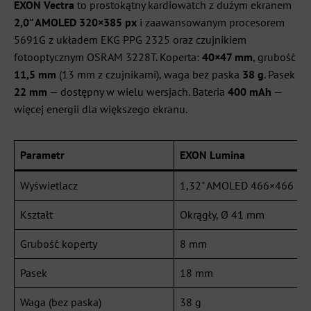
EXON Vectra
to prostokątny kardiowatch z dużym ekranem
2,0" AMOLED 320×385 px
i zaawansowanym procesorem
5691G z układem EKG PPG 2325 oraz czujnikiem
fotooptycznym OSRAM 3228T. Koperta:
40×47 mm
, grubość
11,5 mm
(13 mm z czujnikami), waga bez paska
38 g
. Pasek
22 mm
— dostępny w wielu wersjach. Bateria
400 mAh
—
więcej energii dla większego ekranu.
Parametr
EXON Lumina
Wyświetlacz
1,32" AMOLED 466×466 px
Kształt
Okrągły, Ø 41 mm
Grubość koperty
8 mm
Pasek
18 mm
Waga (bez paska)
38 g