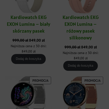
Kardiowatch EKG
Kardiowatch EKG
EXON Lumina – biały
EXON Lumina –
skórzany pasek
różowy pasek
silikonowy
Pierwotna
Aktualna
999,00
zł
849,00
zł
cena
cena
Najniższa cena z 30 dni:
Pierwotna
Aktualna
999,00
zł
849,00
zł
wynosiła:
wynosi:
cena
cena
849,00
zł
Najniższa cena z 30 dni:
999,00 zł.
849,00 zł.
wynosiła:
wynosi:
849,00
zł
Dodaj do koszyka
999,00 zł.
849,00 zł
Dodaj do koszyka
PRODUKT
PROD
PROMOCJA
PROMOCJA
W
W
PROMOCJI
PROM