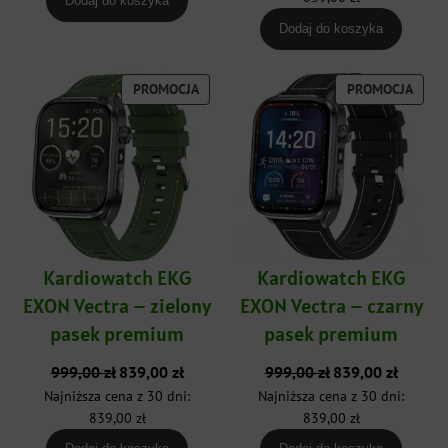
Dodaj do koszyka
999,00 zł.
839,00 zł
Dodaj do koszyka
PRODUKT
PROD
PROMOCJA
PROMOCJA
W
W
PROMOCJI
PROM
Kardiowatch EKG
Kardiowatch EKG
EXON Vectra – zielony
EXON Vectra – czarny
pasek premium
pasek premium
Pierwotna
Aktualna
Pierwotna
Aktualna
999,00
zł
839,00
zł
999,00
zł
839,00
zł
cena
cena
cena
cena
Najniższa cena z 30 dni:
Najniższa cena z 30 dni:
wynosiła:
wynosi:
wynosiła:
wynosi:
839,00
zł
839,00
zł
999,00 zł.
839,00 zł.
999,00 zł.
839,00 zł