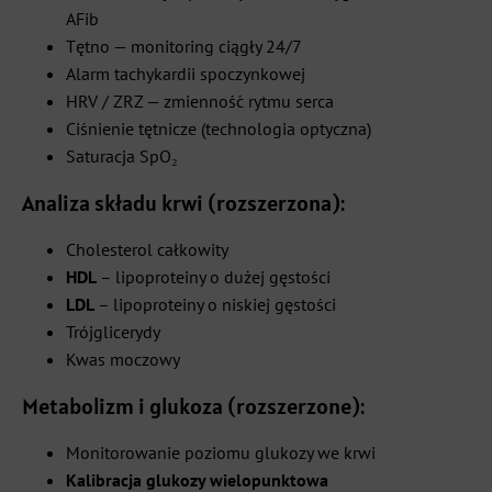
AFib
Tętno — monitoring ciągły 24/7
Alarm tachykardii spoczynkowej
HRV / ZRZ — zmienność rytmu serca
Ciśnienie tętnicze (technologia optyczna)
Saturacja SpO₂
Analiza składu krwi (rozszerzona):
Cholesterol całkowity
HDL
– lipoproteiny o dużej gęstości
LDL
– lipoproteiny o niskiej gęstości
Trójglicerydy
Kwas moczowy
Metabolizm i glukoza (rozszerzone):
Monitorowanie poziomu glukozy we krwi
Kalibracja glukozy wielopunktowa