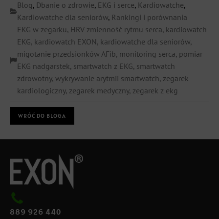
Blog
,
Dbanie o zdrowie
,
EKG i serce
,
Kardiowatche
,
Kardiowatche dla seniorów
,
Rankingi i porównania
EKG w zegarku
,
HRV zmienność rytmu serca
,
kardiowatch
EKG
,
kardiowatch EXON
,
kardiowatche dla seniorów
,
migotanie przedsionków AFib
,
monitoring serca
,
pomiar
EKG nadgarstek
,
smartwatch z EKG
,
smartwatch
zdrowotny
,
wykrywanie arytmii smartwatch
,
zegarek
kardiologiczny
,
zegarek medyczny
,
zegarek z ekg
WRÓĆ DO BLOGA
889 926 440