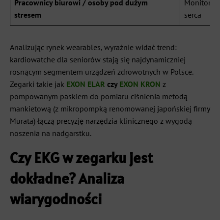
Pracownicy biurowi / osoby pod dużym
Monitoring
stresem
serca
Analizując rynek wearables, wyraźnie widać trend:
kardiowatche dla seniorów stają się najdynamiczniej
rosnącym segmentem urządzeń zdrowotnych w Polsce.
Zegarki takie jak
EXON ELAR
czy
EXON KRON
z
pompowanym paskiem do pomiaru ciśnienia metodą
mankietową (z mikropompką renomowanej japońskiej firmy
Murata) łączą precyzję narzędzia klinicznego z wygodą
noszenia na nadgarstku.
Czy EKG w zegarku jest
dokładne? Analiza
wiarygodności