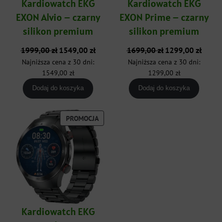
Kardiowatch EKG
Kardiowatch EKG
EXON Alvio – czarny
EXON Prime – czarny
silikon premium
silikon premium
Pierwotna
Aktualna
Pierwotna
Aktualn
1999,00
zł
1549,00
zł
1699,00
zł
1299,00
zł
cena
cena
cena
cena
Najniższa cena z 30 dni:
Najniższa cena z 30 dni:
wynosiła:
wynosi:
wynosiła:
wynosi:
1549,00
zł
1299,00
zł
1999,00 zł.
1549,00 zł.
1699,00 zł.
1299,00
Dodaj do koszyka
Dodaj do koszyka
PRODUKT
PROMOCJA
W
PROMOCJI
Kardiowatch EKG