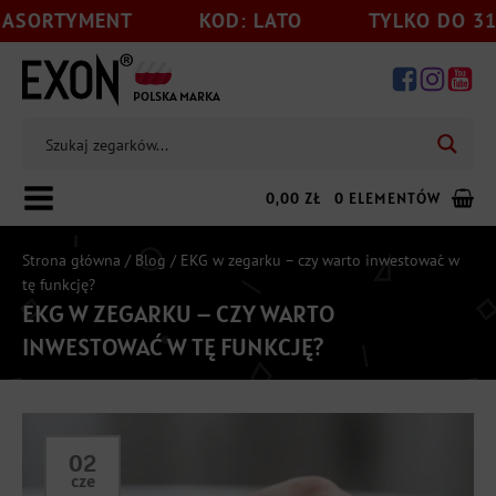
ENT
KOD: LATO
TYLKO DO 31.08
POLSKA MARKA
0,00
ZŁ
0 ELEMENTÓW
Strona główna
/
Blog
/ EKG w zegarku – czy warto inwestować w
tę funkcję?
EKG W ZEGARKU – CZY WARTO
Dodaj jeszcze
199,00
zł
do darmowej wysyłki
INWESTOWAĆ W TĘ FUNKCJĘ?
02
cze