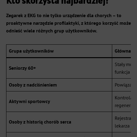
Kto skorzysta najbardziej?
Zegarek z EKG to nie tylko urządzenie dla chorych – to
proaktywne narzędzie profilaktyki, z którego korzyść może
odnieść wiele różnych grup użytkowników.
Grupa użytkowników
Główna ko
Stały moni
Seniorzy 60+
funkcja S
Osoby z nadciśnieniem
Powiązanie
Kontrola t
Aktywni sportowcy
regeneracj
Rejestracj
Osoby z historią chorób serca
lekarza