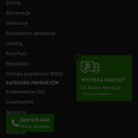
Zwroty
Reklamacje
Gwarancje
Rozszerzona gwarancja
Leasing
Raty PayU
Regulamin
Polityka prywatności RODO
WYSYŁKA GRATIS!*
KATEGORIE PRODUKTÓW
Do końca miesiąca.
Kardiowatche EKG
*Tylko przy przedpłacie
Smartwatche
Akcesoria
889 926 440
Outlet
Pomoc eksperta
Promocje