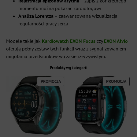
Rejestracja epizodów arytmii
– zapis z konkretnego
momentu można pokazać kardiologowi
Analiza Lorentza
– zaawansowana wizualizacja
regularności pracy serca
Modele takie jak
Kardiowatch EXON Focus
czy
EXON Alvio
oferują pełny zestaw tych funkcji wraz z sygnalizowaniem
migotania przedsionków w czasie rzeczywistym.
Produkty wg kategorii
PRODUKT
PROD
PROMOCJA
PROMOCJA
W
W
PROMOCJI
PROM