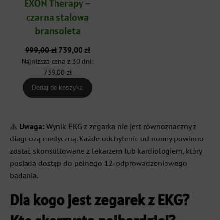
EXON Therapy –
czarna stalowa
bransoleta
Pierwotna
Aktualna
999,00
zł
739,00
zł
cena
cena
Najniższa cena z 30 dni:
wynosiła:
wynosi:
739,00
zł
999,00 zł.
739,00 zł.
Dodaj do koszyka
⚠️
Uwaga:
Wynik EKG z zegarka nie jest równoznaczny z
diagnozą medyczną. Każde odchylenie od normy powinno
zostać skonsultowane z lekarzem lub kardiologiem, który
posiada dostęp do pełnego 12-odprowadzeniowego
badania.
Dla kogo jest zegarek z EKG?