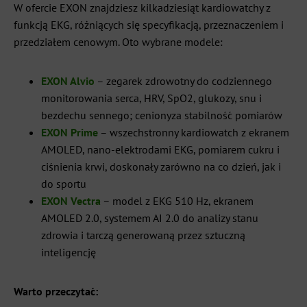
W ofercie EXON znajdziesz kilkadziesiąt kardiowatchy z
funkcją EKG, różniących się specyfikacją, przeznaczeniem i
przedziałem cenowym. Oto wybrane modele:
EXON Alvio
– zegarek zdrowotny do codziennego
monitorowania serca, HRV, SpO2, glukozy, snu i
bezdechu sennego; cenionyza stabilność pomiarów
EXON Prime
– wszechstronny kardiowatch z ekranem
AMOLED, nano-elektrodami EKG, pomiarem cukru i
ciśnienia krwi, doskonały zarówno na co dzień, jak i
do sportu
EXON Vectra
– model z EKG 510 Hz, ekranem
AMOLED 2.0, systemem AI 2.0 do analizy stanu
zdrowia i tarczą generowaną przez sztuczną
inteligencję
Warto przeczytać: