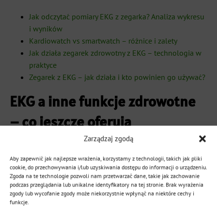
Jak odczytać pomiary EKG z zegarka? Analiza wykresu
i wyników
Kardiowatch vs smartwatch – różnice i zalety
Jak działa zegarek zdrowotny z EKG – technologia w
praktyce
Zegarek z EKG – jak działa i kto powinien go używać?
EKG a inne funkcje zdrowotne
– co jeszcze oferują
kardiowatche?
Zarządzaj zgodą
Aby zapewnić jak najlepsze wrażenia, korzystamy z technologii, takich jak pliki
Nowoczesny zegarek z EKG to nie tylko elektrokardiogram
cookie, do przechowywania i/lub uzyskiwania dostępu do informacji o urządzeniu.
Zgoda na te technologie pozwoli nam przetwarzać dane, takie jak zachowanie
– to kompleksowy hub zdrowotny, który monitoruje
podczas przeglądania lub unikalne identyfikatory na tej stronie. Brak wyrażenia
równocześnie kilkanaście parametrów życiowych.
zgody lub wycofanie zgody może niekorzystnie wpłynąć na niektóre cechy i
Kardiowatche z wyższej półki, takie jak modele z linii
funkcje.
Kardiowatche EKG
, oferują m.in.: