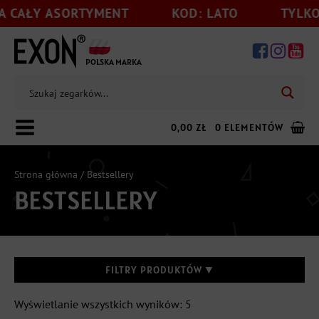
AŁY ASORTYMENT
KOD: LATO
TYLKO DO 
POLSKA MARKA
0,00
ZŁ
0 ELEMENTÓW
Strona główna
/ Bestsellery
BESTSELLERY
Dodaj jeszcze
199,00
zł
do darmowej wysyłki
FILTRY PRODUKTÓW
▼
Posortowane
Wyświetlanie wszystkich wyników: 5
FUNKCJE ZDROWOTNE
+