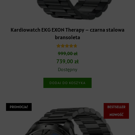
Kardiowatch EKG EXON Therapy – czarna stalowa
bransoleta
Oceniono
999,00
zł
4.50
na 5
Pierwotna
Aktualna
739,00
zł
cena
cena
Dostępny
wynosiła:
wynosi:
DODAJ DO KOSZYKA
999,00 zł.
739,00 zł.
PROMOCJA!
BESTSELLER
NOWOŚĆ