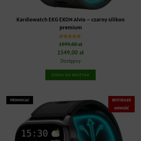
RODZAJ PASKA
+
Kardiowatch EKG EXON Alvio – czarny silikon
KOLOR PASKA
+
premium
SZEROKOŚĆ PASKA
+
Oceniono
1999,00
zł
4.88
na 5
Pierwotna
Aktualna
1549,00
zł
cena
cena
Dostępny
wynosiła:
wynosi:
DODAJ DO KOSZYKA
1999,00 zł.
1549,00 zł.
PROMOCJA!
BESTSELLER
NOWOŚĆ