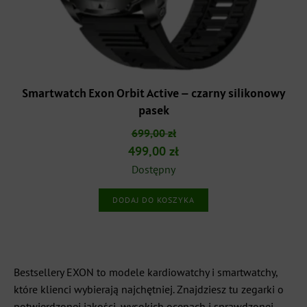
Smartwatch Exon Orbit Active – czarny silikonowy
pasek
699,00
zł
Pierwotna
Aktualna
499,00
zł
cena
cena
Dostępny
wynosiła:
wynosi:
DODAJ DO KOSZYKA
699,00 zł.
499,00 zł.
Bestsellery EXON to modele kardiowatchy i smartwatchy,
które klienci wybierają najchętniej. Znajdziesz tu zegarki o
potwierdzonej jakości, wysokich ocenach i sprawdzonej