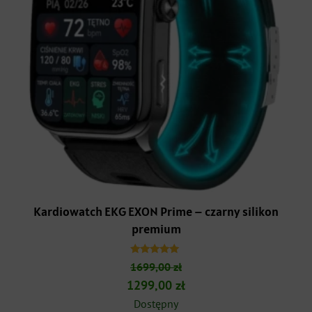
Kardiowatch EKG EXON Prime – czarny silikon
premium
Oceniono
1699,00
zł
5.00
na 5
Pierwotna
Aktualna
1299,00
zł
cena
cena
Dostępny