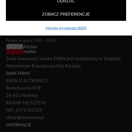
ODRZUĆ
ZOBACZ PREFERENCJE
Polityka prywatności RODO
889 926 440
Pomoc w godz: 9:00 – 18:00
POLSKA
MARKA
Znak towarowy i marka EXON jest zastrzeżony w Urzędzie
Patentowym Rzeczpospolitej Polskiej.
DANE FIRMY
EXON ELECTRONICS
Bolechowice 81B
26-052 Nowiny
REGON 382323550
NIP: 6571782329
sklep@exonone.pl
INFORMACJE