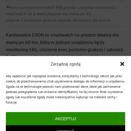
⚑
exon lumina
,
kardiowatch EKG
,
pomiar ciśnienia smartwatch
,
smartwatch na prezent
,
zegarek dla mamy po 60
,
zegarek z pomiarem glukozy
,
zegarek zdrowotny dla kobiet
Kardiowatch EXON to smartwatch na prezent idealny dla
mamy po 60-tce, który w jednym urządzeniu łączy
monitoring EKG, ciśnienia krwi, poziomu glukozy i saturacji
SpO2 – wszystko wyświetlane w języku polskim,
Zarządzaj zgodą
obsługiwane jednym dotykiem. Według danych Głównego
Urzędu Statystycznego choroby układu krążenia są
Aby zapewnić jak najlepsze wrażenia, korzystamy z technologii, takich jak pliki
przyczyną ponad 46% zgonów kobiet w Polsce, co sprawia,
cookie, do przechowywania i/lub uzyskiwania dostępu do informacji o urządzeniu.
że codzienny monitoring […]
Zgoda na te technologie pozwoli nam przetwarzać dane, takie jak zachowanie
podczas przeglądania lub unikalne identyfikatory na tej stronie. Brak wyrażenia
zgody lub wycofanie zgody może niekorzystnie wpłynąć na niektóre cechy i
CZYTAJ WIĘCEJ
funkcje.
AKCEPTUJ