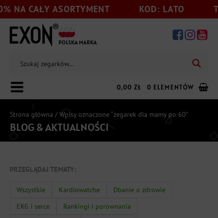
% NA CAŁY ASORTYMENT
KOD: LATO
TY
POLSKA MARKA
0,00
ZŁ
0 ELEMENTÓW
Strona główna
/ Wpisy oznaczone “zegarek dla mamy po 60”
BLOG & AKTUALNOŚCI
Dodaj jeszcze
199,00
zł
do darmowej wysyłki
PRZEGLĄDAJ TEMATY:
Wszystkie
Kardiowatche
Dbanie o zdrowie
EKG i serce
Rankingi i porównania