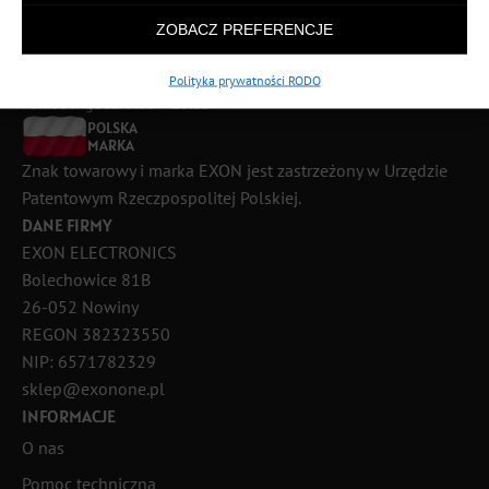
ZOBACZ PREFERENCJE
889 926 440
Polityka prywatności RODO
Pomoc w godz: 9:00 – 18:00
POLSKA
MARKA
Znak towarowy i marka EXON jest zastrzeżony w Urzędzie
Patentowym Rzeczpospolitej Polskiej.
DANE FIRMY
EXON ELECTRONICS
Bolechowice 81B
26-052 Nowiny
REGON 382323550
NIP: 6571782329
sklep@exonone.pl
INFORMACJE
O nas
Pomoc techniczna