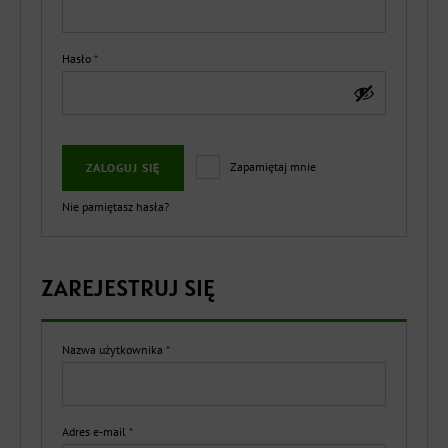
Wymagane
Hasło
*
Zapamiętaj mnie
ZALOGUJ SIĘ
Nie pamiętasz hasła?
ZAREJESTRUJ SIĘ
Nazwa użytkownika
*
Wymagane
Adres e-mail
*