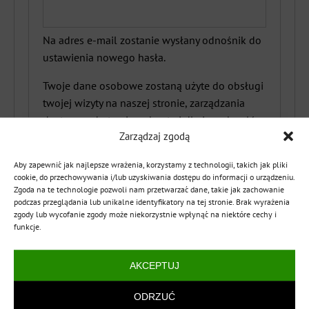
Na adres e-mail zostanie wysłany odnośnik do
ustawienia nowego hasła.
Twoje dane osobowe zostaną użyte do obsługi
twojej wizyty na naszej stronie, zarządzania
dostępem do twojego konta i dla innych celów
Zarządzaj zgodą
o których mówi nasza
polityka prywatności
.
Aby zapewnić jak najlepsze wrażenia, korzystamy z technologii, takich jak pliki
ZAREJESTRUJ SIĘ
cookie, do przechowywania i/lub uzyskiwania dostępu do informacji o urządzeniu.
Zgoda na te technologie pozwoli nam przetwarzać dane, takie jak zachowanie
podczas przeglądania lub unikalne identyfikatory na tej stronie. Brak wyrażenia
zgody lub wycofanie zgody może niekorzystnie wpłynąć na niektóre cechy i
funkcje.
AKCEPTUJ
ODRZUĆ