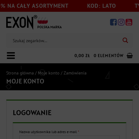
% NA CAŁY ASORTYMENT
KOD: LATO
TY
POLSKA MARKA
0,00
ZŁ
0 ELEMENTÓW
Strona główna
/
Moje konto
/ Zamówienia
MOJE KONTO
Dodaj jeszcze
199,00
zł
do darmowej wysyłki
LOGOWANIE
Wymagane
Nazwa użytkownika lub adres e-mail
*