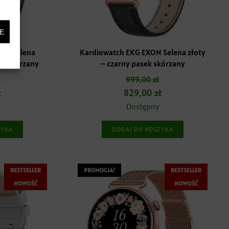
E
ON Selena
Kardiowatch EKG EXON Selena złoty
ek skórzany
– czarny pasek skórzany
999,00
zł
a
Aktualna
Pierwotna
Aktualna
ł
829,00
zł
cena
cena
cena
Dostępny
:
wynosi:
wynosiła:
wynosi:
ZYKA
DODAJ DO KOSZYKA
.
829,00 zł.
999,00 zł.
829,00 zł.
BESTSELLER
PROMOCJA!
BESTSELLER
NOWOŚĆ
NOWOŚĆ