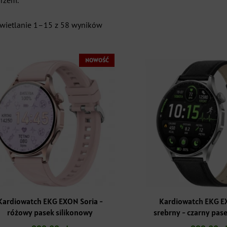
arzem.
Posortowane
wietlanie 1–15 z 58 wyników
według
najnowszych
NOWOŚĆ
Kardiowatch EKG EXON Soria -
Kardiowatch EKG E
różowy pasek silikonowy
srebrny - czarny pas