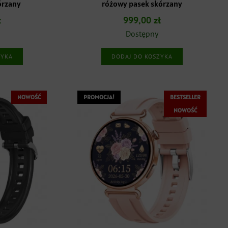
órzany
różowy pasek skórzany
ł
999,00
zł
Dostępny
ZYKA
DODAJ DO KOSZYKA
NOWOŚĆ
PROMOCJA!
BESTSELLER
NOWOŚĆ