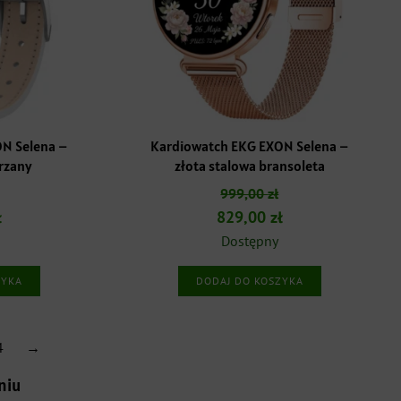
N Selena –
Kardiowatch EKG EXON Selena –
órzany
złota stalowa bransoleta
999,00
zł
a
Aktualna
Pierwotna
Aktualna
ł
829,00
zł
cena
cena
cena
Dostępny
:
wynosi:
wynosiła:
wynosi:
ZYKA
DODAJ DO KOSZYKA
.
829,00 zł.
999,00 zł.
829,00 zł.
4
→
niu