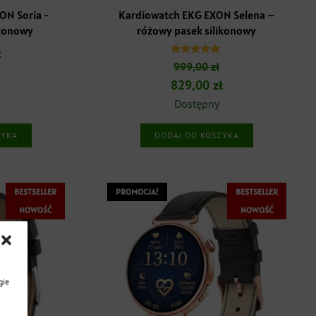
ON Soria -
Kardiowatch EKG EXON Selena –
ikonowy
różowy pasek silikonowy
ł
Oceniono
999,00
zł
5.00
na 5
Pierwotna
Aktualna
829,00
zł
cena
cena
Dostępny
wynosiła:
wynosi:
ZYKA
DODAJ DO KOSZYKA
999,00 zł.
829,00 zł.
BESTSELLER
PROMOCJA!
BESTSELLER
NOWOŚĆ
NOWOŚĆ
gie