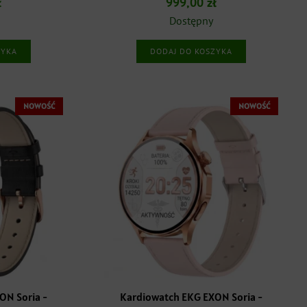
ł
999,00
zł
Dostępny
ZYKA
DODAJ DO KOSZYKA
NOWOŚĆ
NOWOŚĆ
ON Soria -
Kardiowatch EKG EXON Soria -