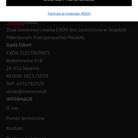
889 926 440
Pomoc w godz: 9:00 – 18:00
Polityka prywatności RODO
POLSKA
MARKA
Znak towarowy i marka EXON jest zastrzeżony w Urzędzie
Patentowym Rzeczpospolitej Polskiej.
DANE FIRMY
EXON ELECTRONICS
Bolechowice 81B
26-052 Nowiny
REGON 382323550
NIP: 6571782329
sklep@exonone.pl
INFORMACJE
O nas
Pomoc techniczna
Kontakt