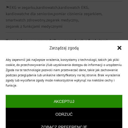
⚑
EKG w zegarku
,
kardiowatch
,
kardiowatch EKG
,
kardiowatche dla seniorów
,
pomiar ciśnienia zegarkiem
,
smartwatch zdrowotny
,
zegarek medyczny
,
zegarek z funkcjami medycznymi
Kompleksowy przewodnik po zegarkach z funkcjami
medycznymi: jak kardiowatch monitoruje EKG, ciśnienie i
Zarządzaj zgodą
saturację, komu się przyda i jak wybrać najlepszy model.
Aby zapewnić jak najlepsze wrażenia, korzystamy z technologii, takich jak pliki
cookie, do przechowywania i/lub uzyskiwania dostępu do informacji o urządzeniu.
CZYTAJ WIĘCEJ
Zgoda na te technologie pozwoli nam przetwarzać dane, takie jak zachowanie
podczas przeglądania lub unikalne identyfikatory na tej stronie. Brak wyrażenia
zgody lub wycofanie zgody może niekorzystnie wpłynąć na niektóre cechy i
funkcje.
AKCEPTUJ
ODRZUĆ
ZOBACZ PREFERENCJE