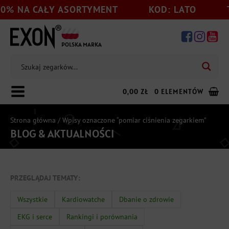
0% NA CAŁY ASORTYMENT
KOD: LATO
T
POLSKA MARKA
0,00
ZŁ
0 ELEMENTÓW
Strona główna
/ Wpisy oznaczone “pomiar ciśnienia zegarkiem”
BLOG & AKTUALNOŚCI
Dodaj jeszcze
199,00
zł
do darmowej wysyłki
PRZEGLĄDAJ TEMATY:
Wszystkie
Kardiowatche
Dbanie o zdrowie
EKG i serce
Rankingi i porównania