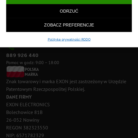
ODRZUĆ
ZOBACZ PREFERENCJE
Polityka prywatności RODO
889 926 440
Pomoc w godz: 9:00 – 18:00
POLSKA
MARKA
Znak towarowy i marka EXON jest zastrzeżony w Urzędzie
Patentowym Rzeczpospolitej Polskiej.
DANE FIRMY
EXON ELECTRONICS
Bolechowice 81B
26-052 Nowiny
REGON 382323550
NIP: 6571782329