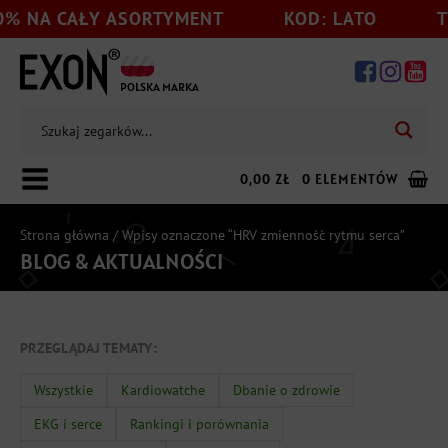
% NA CAŁY ASORTYMENT
KOD: LATO
TY
POLSKA MARKA
0,00
ZŁ
0 ELEMENTÓW
Strona główna
/ Wpisy oznaczone “HRV zmienność rytmu serca”
BLOG & AKTUALNOŚCI
Dodaj jeszcze
199,00
zł
do darmowej wysyłki
PRZEGLĄDAJ TEMATY:
Wszystkie
Kardiowatche
Dbanie o zdrowie
EKG i serce
Rankingi i porównania