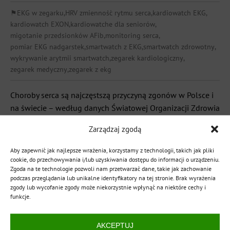
⚑
EKG w zegarku
,
HRV zmienność rytmu serca
,
kardiowatch EKG
,
kardiowatch EXON
,
kardiowatche dla seniorów
,
migotanie przedsionków AFib
,
monitoring serca
,
pomiar EKG nadgarstek
,
smartwatch z EKG
,
smartwatch zdrowotny
,
wykrywanie arytmii smartwatch
,
zegarek kardiologiczny
,
zegarek medyczny
,
zegarek z ekg
Choroby serca są najczęstszą przyczyną zgonów w Polsce i
na świecie – według danych Światowej Organizacji Zdrowia
odpowiadają za ponad 30% wszystkich przypadków
Zarządzaj zgodą
śmiertelnych. W tym kontekście EKG w zegarku przestaje
być gadżetem dla entuzjastów technologii, a staje się
Aby zapewnić jak najlepsze wrażenia, korzystamy z technologii, takich jak pliki
realnym narzędziem codziennej profilaktyki. Ale czy pomiar
cookie, do przechowywania i/lub uzyskiwania dostępu do informacji o urządzeniu.
Zgoda na te technologie pozwoli nam przetwarzać dane, takie jak zachowanie
elektrokardiogramu na nadgarstku jest naprawdę
podczas przeglądania lub unikalne identyfikatory na tej stronie. Brak wyrażenia
wiarygodny i kto powinien […]
zgody lub wycofanie zgody może niekorzystnie wpłynąć na niektóre cechy i
funkcje.
CZYTAJ WIĘCEJ
AKCEPTUJ