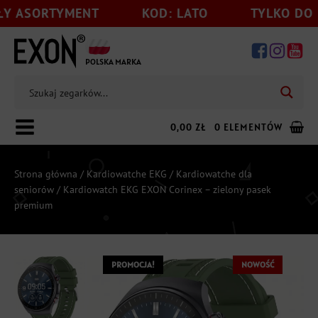
ENT
KOD: LATO
TYLKO DO 31.08
POLSKA MARKA
0,00
ZŁ
0 ELEMENTÓW
Strona główna
/
Kardiowatche EKG
/
Kardiowatche dla
seniorów
/ Kardiowatch EKG EXON Corinex – zielony pasek
premium
Dodaj jeszcze
199,00
zł
do darmowej wysyłki
PROMOCJA!
NOWOŚĆ