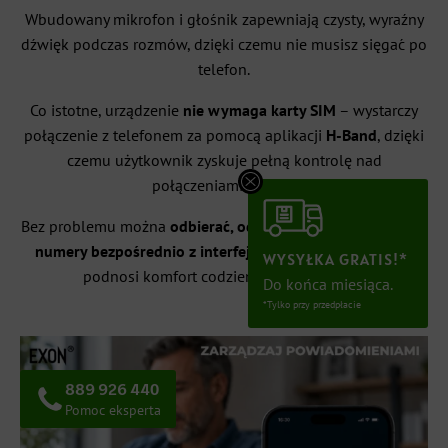
Wbudowany mikrofon i głośnik zapewniają czysty, wyraźny
dźwięk podczas rozmów, dzięki czemu nie musisz sięgać po
telefon.
Co istotne, urządzenie
nie wymaga karty SIM
– wystarczy
połączenie z telefonem za pomocą aplikacji
H-Band
, dzięki
czemu użytkownik zyskuje pełną kontrolę nad
połączeniami.&lt;/p>
Bez problemu można
odbierać, odrzucać, a nawet wybierać
numery bezpośrednio z interfejsu zegarka
, co znacząco
WYSYŁKA GRATIS!*
podnosi komfort codziennej komunikacji.
Do końca miesiąca.
*Tylko przy przedpłacie
889 926 440
Pomoc eksperta