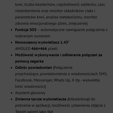
krwi, liczba bezdechów, częstotliwość oddechu, czas
niedotlenienia oraz monitor składników ciała i
parametrów krwi, analiza metabolizmu, monitor
zdrowia emocjonalnego (stres, zmęczenie)
Funkcja SOS
– automatyczne nawiązanie połączenia z
wybranym numerem
Nowoczesny wyświetlacz
1.43
”
AMOLED
466×466
pixeli
Możliwość wykonywania i odbierania połączeń za
pomocą zegarka
Odbiór powiadomień
(Połączenia
przychodzące, powiadomienia o wiadomościach SMS,
Facebook, Messenger, Whats Up, X itp. -wyświetla
treść wiadomości)
Asystent głosowy
Zmienne tarcze wyświetlacza
(kilkadziesiąt do
pobrania w aplikacji, możliwość ustawienia zdjęcia z
Twojej galerii jako tła)