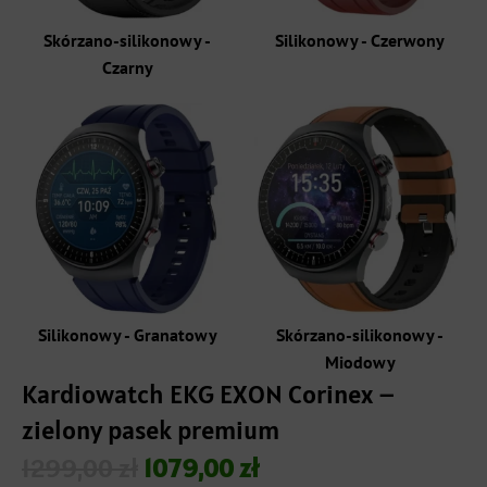
Skórzano-silikonowy -
Silikonowy - Czerwony
Czarny
Silikonowy - Granatowy
Skórzano-silikonowy -
Miodowy
Kardiowatch EKG EXON Corinex –
zielony pasek premium
1299,00
zł
1079,00
zł
Pierwotna
Aktualna