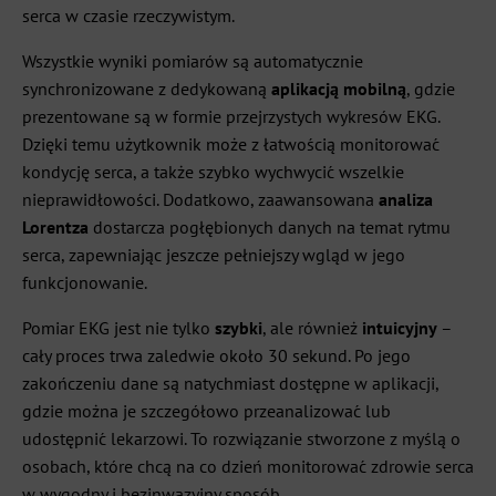
serca w czasie rzeczywistym.
Wszystkie wyniki pomiarów są automatycznie
synchronizowane z dedykowaną
aplikacją mobilną
, gdzie
prezentowane są w formie przejrzystych wykresów EKG.
Dzięki temu użytkownik może z łatwością monitorować
kondycję serca, a także szybko wychwycić wszelkie
nieprawidłowości. Dodatkowo, zaawansowana
analiza
Lorentza
dostarcza pogłębionych danych na temat rytmu
serca, zapewniając jeszcze pełniejszy wgląd w jego
funkcjonowanie.
Pomiar EKG jest nie tylko
szybki
, ale również
intuicyjny
–
cały proces trwa zaledwie około 30 sekund. Po jego
zakończeniu dane są natychmiast dostępne w aplikacji,
gdzie można je szczegółowo przeanalizować lub
udostępnić lekarzowi. To rozwiązanie stworzone z myślą o
osobach, które chcą na co dzień monitorować zdrowie serca
w wygodny i bezinwazyjny sposób.