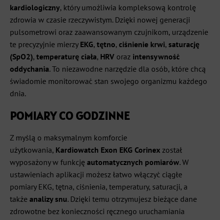
kardiologiczny
, który umożliwia kompleksową kontrolę
zdrowia w czasie rzeczywistym. Dzięki nowej generacji
pulsometrowi oraz zaawansowanym czujnikom, urządzenie
te precyzyjnie mierzy
EKG
,
tętno
,
ciśnienie krwi
,
saturację
(SpO2)
,
temperaturę ciała
,
HRV
oraz
intensywność
oddychania
. To niezawodne narzędzie dla osób, które chcą
świadomie monitorować stan swojego organizmu każdego
dnia.
POMIARY CO GODZINNE
Z myślą o maksymalnym komforcie
użytkowania,
Kardiowatch Exon EKG Corinex
został
wyposażony w funkcję
automatycznych pomiarów
. W
ustawieniach aplikacji możesz łatwo włączyć ciągłe
pomiary EKG, tętna, ciśnienia, temperatury, saturacji, a
także
analizy snu
. Dzięki temu otrzymujesz bieżące dane
zdrowotne bez konieczności ręcznego uruchamiania