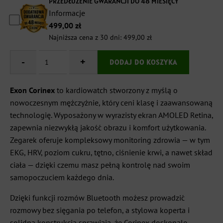
PRZEDŁUŻENIE GWARANCJI DO 48 MIESIĘCY
Informacje
499,00
zł
Najniższa cena z 30 dni:
499,00
zł
-
ilość
+
DODAJ DO KOSZYKA
Kardiowatch
EKG
EXON
Exon Corinex
to kardiowatch stworzony z myślą o
Corinex
nowoczesnym mężczyźnie, który ceni klasę i zaawansowaną
–
technologię. Wyposażony w wyrazisty ekran AMOLED Retina,
zielony
pasek
zapewnia niezwykłą jakość obrazu i komfort użytkowania.
premium
Zegarek oferuje kompleksowy monitoring zdrowia — w tym
EKG, HRV, poziom cukru, tętno, ciśnienie krwi, a nawet skład
ciała — dzięki czemu masz pełną kontrolę nad swoim
samopoczuciem każdego dnia.
Dzięki funkcji rozmów Bluetooth możesz prowadzić
rozmowy bez sięgania po telefon, a stylowa koperta i
solidna konstrukcja sprawiają, że Corinex doskonale