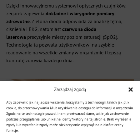
Dzięki innowacyjnemu systemowi optycznych czujników,
zegarek zapewnia
dokładne i wiarygodne pomiary
zdrowotne
. Zielona dioda odpowiada za analizę tętna,
ciśnienia i EKG, natomiast
czerwona dioda
laserowa
precyzyjnie mierzy poziom saturacji (SpO2).
Technologia ta pozwala użytkownikowi na szybkie
reagowanie na wszelkie zmiany w organizmie i lepszą
kontrolę zdrowia każdego dnia.
Zarządzaj zgodą
Aby zapewnić jak najlepsze wrażenia, korzystamy z technologii, takich jak pliki
cookie, do przechowywania i/lub uzyskiwania dostępu do informacji o urządzeniu.
Zgoda na te technologie pozwoli nam przetwarzać dane, takie jak zachowanie
podczas przeglądania lub unikalne identyfikatory na tej stronie. Brak wyrażenia
zgody lub wycofanie zgody może niekorzystnie wpłynąć na niektóre cechy i
funkcje.