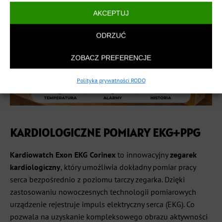
AKCEPTUJ
ODRZUĆ
ZOBACZ PREFERENCJE
Polityka prywatności RODO
KARDIOLOGICZNE POMIARY EKG+PPG
Kardiowatch Exon EKG Corinex
to innowacyjny
zegarek
kardiologiczny
, który umożliwia dokładny pomiar pracy
serca bezpośrednio z poziomu tarczy zegarka. Dzięki
zastosowaniu nowoczesnych technologii pomiarowych
urządzenie rejestruje impuls elektryczny serca (EKG). Co
pozwala na uzyskanie kompleksowego obrazu aktywności