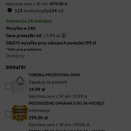
Najniższa cena z 30 dni:
1079,00
zł
☻
cena
cena
123
osoby kupiły
124
szt.
wynosiła:
wynosi:
Gwarancja 24 miesiące
Wysyłka w 24h
1299,00 zł.
1079,00 zł.
Cena przesyłki od:
13.99 zł.
GRATIS wysyłka przy zakupach powyżej 199 zł
*Tylko przy przedpłacie
Dostępny
DODATKI
TOREBKA PREZENTOWA EXON
Zapakuj na prezent
19,99
zł
Najniższa cena z 30 dni:
19,99
zł
PRZEDŁUŻENIE GWARANCJI DO 36 MIESIĘCY
Informacje
299,00
zł
Najniższa cena z 30 dni:
299,00
zł