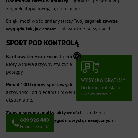
Dodatkowe tarcze w aplikacji
– pobierz i personalizuj
zegarek, dopasowując go do siebie.
Dzięki możliwości zmiany tarczy
Twój zegarek zawsze
wygląda tak, jak chcesz
– niezależnie od sytuacji!
SPORT POD KONTROLĄ
Kardiowatch Exon Focus
to
inteligentny zegarek sportowy
,
który wspiera aktywny styl życia i pomaga śledzić Twoje
postępy.
WYSYŁKA GRATIS!*
Ponad 100 trybów sportowych
– monitorowanie
Do końca miesiąca.
aktywności, od biegania i roweru po jogę i sporty
*Tylko przy przedpłacie
ekstremalne.
Zaawansowana analiza aktywności
– śledzenie
889 926 440
postępów
dziennych, tygodniowych, miesięcznych i
Pomoc eksperta
rocznych
w aplikacji.