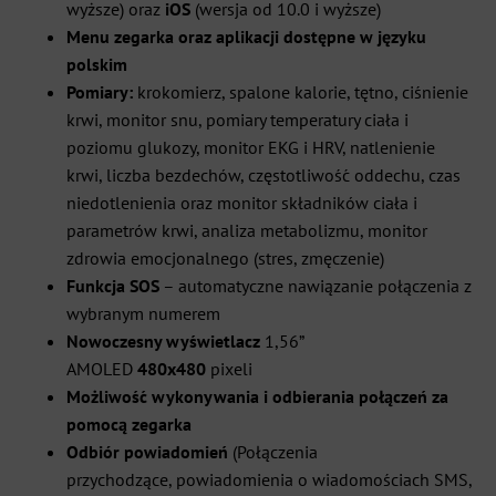
wyższe)
oraz
iOS
(wersja od 10.0 i wyższe)
Menu zegarka oraz aplikacji dostępne w języku
polskim
Pomiary:
krokomierz, spalone kalorie, tętno, ciśnienie
krwi, monitor snu, pomiary temperatury ciała i
poziomu glukozy,
monitor EKG
i HRV, natlenienie
krwi, liczba bezdechów, częstotliwość oddechu, czas
niedotlenienia oraz monitor składników ciała i
parametrów krwi, analiza metabolizmu, monitor
zdrowia emocjonalnego (stres, zmęczenie)
Funkcja SOS
– automatyczne nawiązanie połączenia z
wybranym numerem
Nowoczesny wyświetlacz
1,56”
AMOLED
480
x480
pixeli
Możliwość wykonywania i odbierania połączeń za
pomocą zegarka
Odbiór powiadomień
(Połączenia
przychodzące, powiadomienia o wiadomościach SMS,