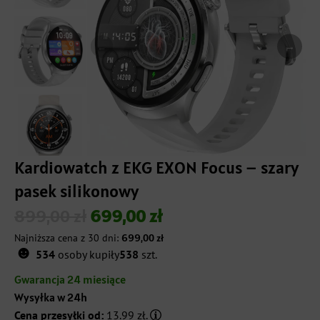
→
←
Kardiowatch z EKG EXON Focus – szary
pasek silikonowy
899,00
zł
699,00
zł
Pierwotna
Aktualna
Najniższa cena z 30 dni:
699,00
zł
☻
cena
cena
534
osoby kupiły
538
szt.
wynosiła:
wynosi:
Gwarancja 24 miesiące
Wysyłka w 24h
899,00 zł.
699,00 zł.
Cena przesyłki od:
13.99 zł.