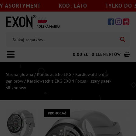
NT
KOD: LATO
TYLKO DO 31.08
R
POLSKA MARKA
0,00
ZŁ
0 ELEMENTÓW
Strona główna
/
Kardiowatche EKG
/
Kardiowatche dla
seniorów
/ Kardiowatch z EKG EXON Focus – szary pasek
silikonowy
Dodaj jeszcze
199,00
zł
do darmowej wysyłki
PROMOCJA!