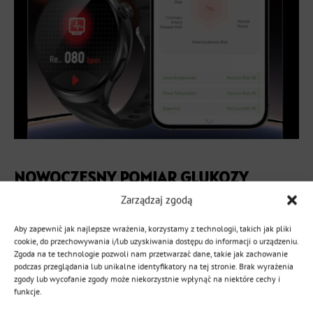
NOWOCZESNY POMIAR GLUKOZY
Zarządzaj zgodą
Nowoczesny Kardiowatch Ekg Exon Focus został
wyposażony w innowacyjną funkcję
monitorowania
Aby zapewnić jak najlepsze wrażenia, korzystamy z technologii, takich jak pliki
cookie, do przechowywania i/lub uzyskiwania dostępu do informacji o urządzeniu.
poziomu glukozy
, umożliwiającą codzienną kontrolę
Zgoda na te technologie pozwoli nam przetwarzać dane, takie jak zachowanie
zdrowia bez użycia igieł.
podczas przeglądania lub unikalne identyfikatory na tej stronie. Brak wyrażenia
zgody lub wycofanie zgody może niekorzystnie wpłynąć na niektóre cechy i
Szybki pomiar
– wynik pojawia się w czasie rzeczywistym
funkcje.
już w ciągu
30 sekund
.