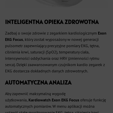
INTELIGENTNA OPIEKA ZDROWOTNA
Zadbaj o swoje zdrowie z zegarkiem kardiologicznym
Exon
EKG Focus
, który został wyposażony w nowej generacji
pulsometr zapewniający precyzyjne pomiary EKG, tętna,
ciśnienia krwi, saturacji (SpO2), temperatury ciała,
intensywności oddychania oraz HRV (zmienności rytmu
serca). Dzięki zaawansowanym czujnikom kardio zegarek z
EKG dostarcza dokładnych danych zdrowotnych.
AUTOMATYCZNA ANALIZA
Aby zapewnić maksymalną wygodę
użytkowania,
Kardiowatch Exon EKG Focus
oferuje funkcję
automatycznych pomiarów. W menu aplikacji można
ustawić stałe monitorowanie EKG, tętna, ciśnienia krwi,