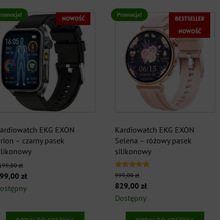
Kolor koperty
+
romocja!
Promocja!
NOWOŚĆ
BESTSELLER
Rodzaj paska
+
NOWOŚĆ
Kolor paska
+
Szerokość paska
+
ardiowatch EKG EXON
Kardiowatch EKG EXON
rion – czarny pasek
Selena – różowy pasek
ilikonowy
silikonowy
199,00
zł
Oceniono
ierwotna
Aktualna
99,00
zł
999,00
zł
5.00
Pierwotna
Aktualna
829,00
zł
ena
cena
na 5
ostępny
cena
cena
Dostępny
ynosiła:
wynosi:
wynosiła:
wynosi:
199,00 zł.
899,00 zł.
DODAJ DO KOSZYKA
DODAJ DO KOSZYKA