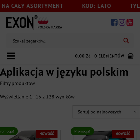
 CAŁY ASORTYMENT
KOD: LATO
TYLKO 
POLSKA MARKA
0,00
ZŁ
0 ELEMENTÓW
Aplikacja w języku polskim
Filtry produktów
Dodaj jeszcze
199,00
zł
do darmowej wysyłki
Posortowane
Wyświetlanie 1–15 z 128 wyników
499 zł
1699 zł
według
najnowszych
499
799
1099
1399
1699
Funkcje zdrowotne
+
romocja!
Promocja!
NOWOŚĆ
NOWOŚĆ
Technologia pomiaru
+