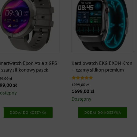
Bezpieczeństwo i alerty
+
Outdoor i lokalizacja
+
Sport i aktywność
+
Kompatybilność
+
martwatch Exon Atria z GPS
Kardiowatch EKG EXON Kron
 szary silikonowy pasek
– czarny silikon premium
Funkcje smart
+
99,00
zł
Oceniono
ierwotna
Aktualna
99,00
zł
1999,00
zł
4.67
Pierwotna
Aktualna
Wyświetlacz
+
1699,00
zł
ena
cena
na 5
ostępny
cena
cena
Dostępny
ynosiła:
wynosi:
wynosiła:
wynosi:
Wodoszczelność
+
99,00 zł.
499,00 zł.
DODAJ DO KOSZYKA
DODAJ DO KOSZYKA
1999,00 zł.
1699,00 zł.
Kształt zegarka
+