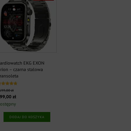
ardiowatch EKG EXON
rion – czarna stalowa
ransoleta
ceniono
199,00
zł
.50
ierwotna
Aktualna
99,00
zł
a 5
ena
cena
ostępny
ynosiła:
wynosi:
DODAJ DO KOSZYKA
199,00 zł.
899,00 zł.