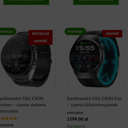
999,00 zł.
829,00 zł.
romocja!
Promocja!
BESTSELLER
NOWOŚĆ
NOWOŚĆ
ardiowatch EKG EXON
Kardiowatch EKG EXON Elar
orinex – czarna stalowa
– czarny silikonowy pasek
ransoleta
1999,00
zł
Pierwotna
Aktualna
1599,00
zł
ceniono
299,00
zł
cena
cena
Dostępny
.67