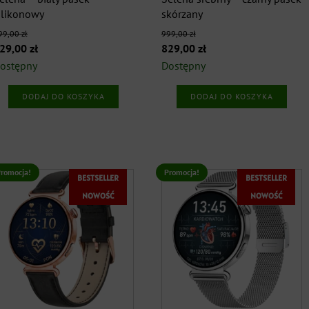
ilikonowy
skórzany
99,00
zł
999,00
zł
ierwotna
Aktualna
Pierwotna
Aktualna
29,00
zł
829,00
zł
ena
cena
cena
cena
ostępny
Dostępny
ynosiła:
wynosi:
wynosiła:
wynosi:
DODAJ DO KOSZYKA
DODAJ DO KOSZYKA
99,00 zł.
829,00 zł.
999,00 zł.
829,00 zł.
romocja!
Promocja!
BESTSELLER
BESTSELLER
NOWOŚĆ
NOWOŚĆ