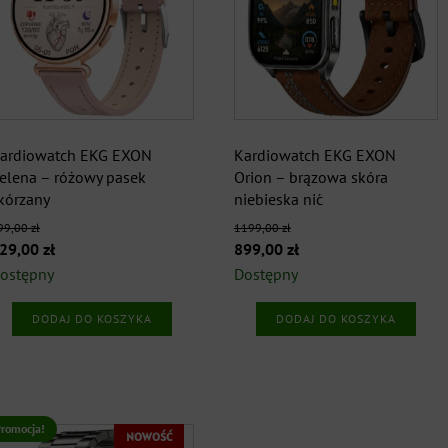
ardiowatch EKG EXON
Kardiowatch EKG EXON
elena – różowy pasek
Orion – brązowa skóra
kórzany
niebieska nić
99,00
zł
1199,00
zł
ierwotna
Aktualna
Pierwotna
Aktualna
29,00
zł
899,00
zł
ena
cena
cena
cena
ostępny
Dostępny
ynosiła:
wynosi:
wynosiła:
wynosi:
DODAJ DO KOSZYKA
DODAJ DO KOSZYKA
99,00 zł.
829,00 zł.
1199,00 zł.
899,00 zł.
romocja!
NOWOŚĆ