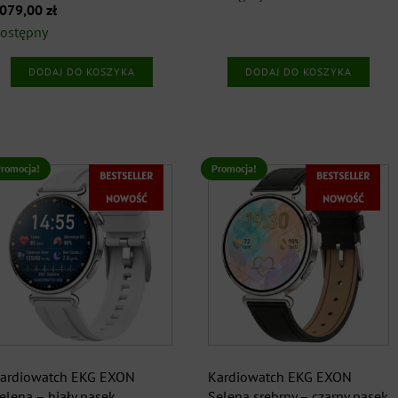
ierwotna
Aktualna
079,00
zł
a 5
wynosiła:
wynosi:
ena
cena
ostępny
1999,00 zł.
1599,00 zł.
ynosiła:
wynosi:
DODAJ DO KOSZYKA
DODAJ DO KOSZYKA
299,00 zł.
1079,00 zł.
romocja!
Promocja!
BESTSELLER
BESTSELLER
NOWOŚĆ
NOWOŚĆ
ardiowatch EKG EXON
Kardiowatch EKG EXON
elena – biały pasek
Selena srebrny – czarny pasek