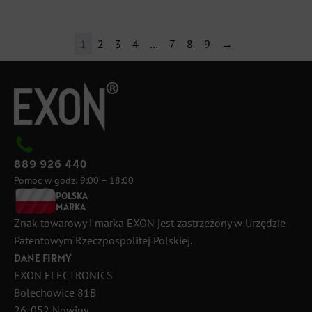
1
2
3
4
…
7
8
9
→
889 926 440
Pomoc w godz: 9:00 – 18:00
POLSKA
MARKA
Znak towarowy i marka EXON jest zastrzeżony w Urzędzie
Patentowym Rzeczpospolitej Polskiej.
DANE FIRMY
EXON ELECTRONICS
Bolechowice 81B
26-052 Nowiny