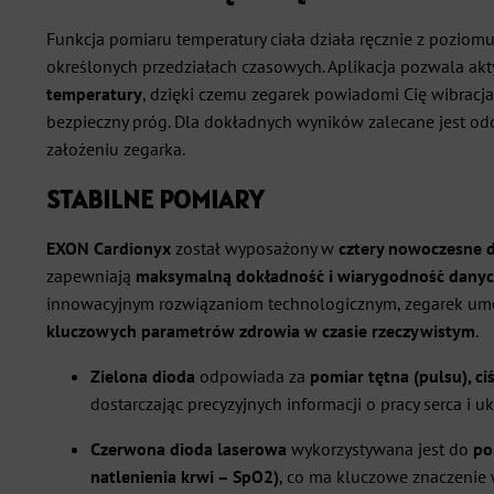
Funkcja pomiaru temperatury ciała działa ręcznie z poziom
określonych przedziałach czasowych. Aplikacja pozwala a
temperatury
, dzięki czemu zegarek powiadomi Cię wibracja
bezpieczny próg. Dla dokładnych wyników zalecane jest od
założeniu zegarka.
STABILNE POMIARY
EXON Cardionyx
został wyposażony w
cztery nowoczesne 
zapewniają
maksymalną dokładność i wiarygodność dany
innowacyjnym rozwiązaniom technologicznym, zegarek um
kluczowych parametrów zdrowia w czasie rzeczywistym
.
Zielona dioda
odpowiada za
pomiar tętna (pulsu), ci
dostarczając precyzyjnych informacji o pracy serca i u
Czerwona dioda laserowa
wykorzystywana jest do
po
natlenienia krwi – SpO2)
, co ma kluczowe znaczenie 