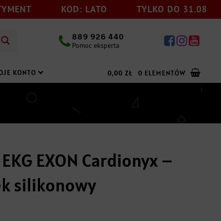
KOD: LATO
TYLKO DO 31.08
RABAT
889 926 440
Pomoc eksperta
OJE KONTO
0,00
ZŁ
0 ELEMENTÓW
Dodaj jeszcze
199,00
zł
do darmowej wysyłki
 EKG EXON Cardionyx –
k silikonowy