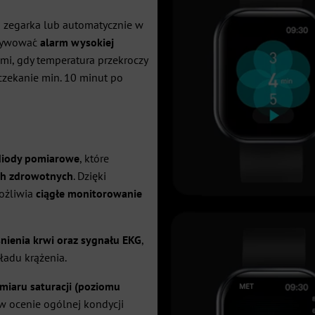
u zegarka lub automatycznie w
ktywować
alarm wysokiej
mi, gdy temperatura przekroczy
czekanie min. 10 minut po
diody pomiarowe
, które
ch zdrowotnych
. Dzięki
ożliwia
ciągłe monitorowanie
śnienia krwi oraz sygnału EKG
,
kładu krążenia.
miaru saturacji (poziomu
w ocenie ogólnej kondycji