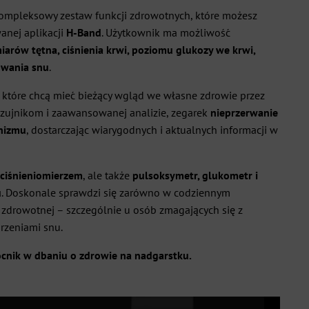
ompleksowy zestaw funkcji zdrowotnych, które możesz
nej aplikacji
H-Band
. Użytkownik ma możliwość
rów tętna, ciśnienia krwi, poziomu glukozy we krwi,
owania snu
.
, które chcą mieć bieżący wgląd we własne zdrowie przez
 czujnikom i zaawansowanej analizie, zegarek
nieprzerwanie
anizmu
, dostarczając wiarygodnych i aktualnych informacji w
 ciśnieniomierzem
, ale także
pulsoksymetr, glukometr i
u
. Doskonale sprawdzi się zarówno w codziennym
e zdrowotnej – szczególnie u osób zmagających się z
rzeniami snu.
cnik w dbaniu o zdrowie na nadgarstku.