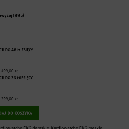
wyżej 199 zł
JI DO 48 MIESIĘCY
:
499,00
zł
JI DO 36 MIESIĘCY
:
299,00
zł
DAJ DO KOSZYKA
rdiowatche EKG damskie
,
Kardiowatche EKG męskie
,