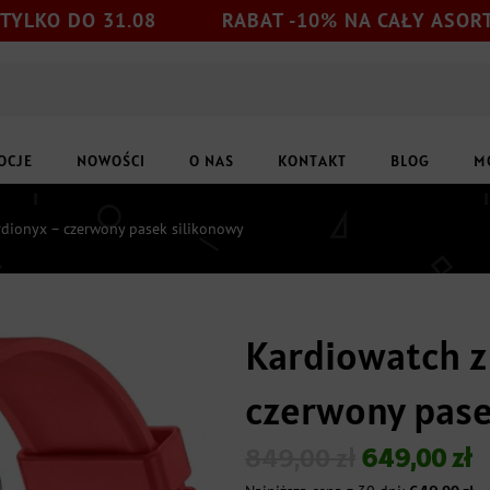
31.08
RABAT -10% NA CAŁY ASORTYMENT
OCJE
NOWOŚCI
O NAS
KONTAKT
BLOG
M
dionyx – czerwony pasek silikonowy
Kardiowatch z
czerwony pase
849,00
zł
649,00
zł
Pierwotna
Aktualna