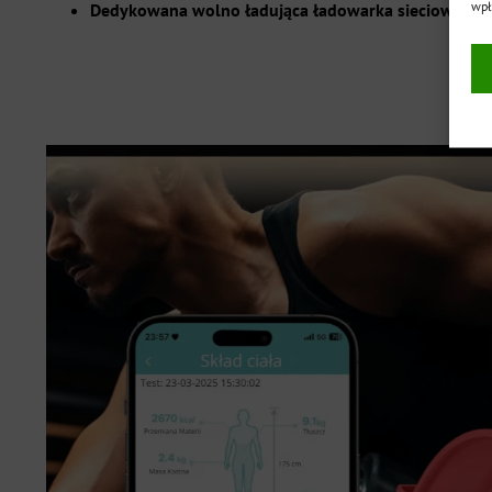
wpł
Dedykowana wolno ładująca ładowarka sieciowa EX