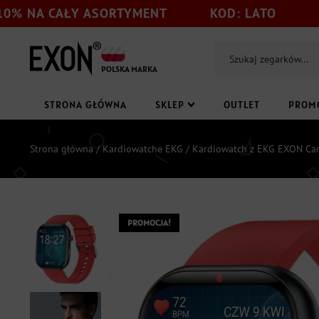
AŁY ASORTYMENT
KOD: LATO
TYLKO DO 
POLSKA MARKA
STRONA GŁÓWNA
SKLEP
OUTLET
PROM
Strona główna
/
Kardiowatche EKG
/ Kardiowatch z EKG EXON Car
PROMOCJA!