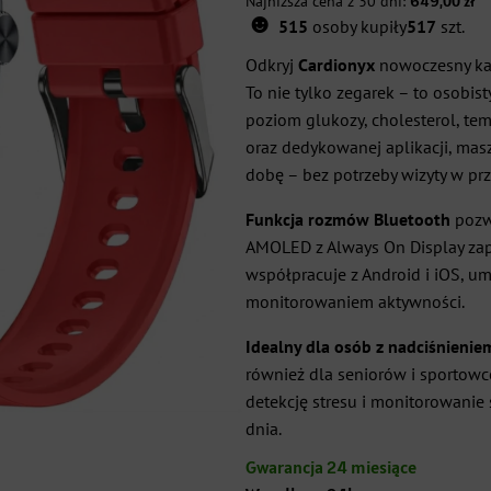
Najniższa cena z 30 dni:
649,00
zł
☻
cena
cena
515
osoby kupiły
517
szt.
wynosiła:
wynosi:
Odkryj
Cardionyx
nowoczesny kar
To nie tylko zegarek – to osobist
849,00 zł.
649,00 zł.
poziom glukozy, cholesterol, te
oraz dedykowanej aplikacji, ma
dobę – bez potrzeby wizyty w pr
Funkcja rozmów Bluetooth
pozwa
AMOLED z Always On Display zap
współpracuje z Android i iOS, 
monitorowaniem aktywności.
Idealny dla osób z nadciśnieni
również dla seniorów i sportowc
detekcję stresu i monitorowanie 
dnia.
Gwarancja 24 miesiące