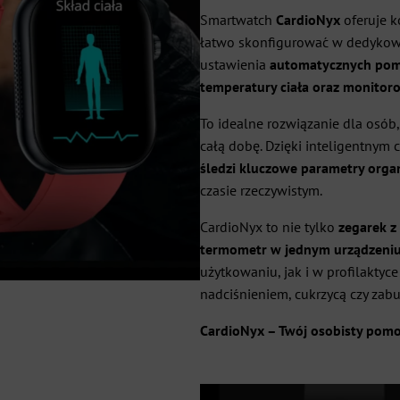
Smartwatch
CardioNyx
oferuje k
łatwo skonfigurować w dedykowa
ustawienia
automatycznych pomia
temperatury ciała oraz monitor
To idealne rozwiązanie dla osób
całą dobę. Dzięki inteligentnym
śledzi kluczowe parametry org
czasie rzeczywistym.
CardioNyx to nie tylko
zegarek z
termometr w jednym urządzeni
użytkowaniu, jak i w profilaktyc
nadciśnieniem, cukrzycą czy zabu
CardioNyx – Twój osobisty pomo