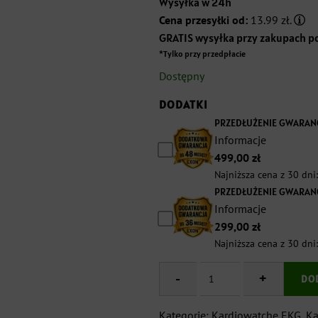
Wysyłka w 24h
Cena przesyłki od:
13.99 zł.
GRATIS wysyłka przy zakupach po
*Tylko przy przedpłacie
Dostępny
DODATKI
PRZEDŁUŻENIE GWARANC
Informacje
499,00
zł
Najniższa cena z 30 dni
PRZEDŁUŻENIE GWARANC
Informacje
299,00
zł
Najniższa cena z 30 dni
-
ilość
+
DO
Kardiowatch
z
Kategorie:
Kardiowatche EKG
,
Ka
EKG