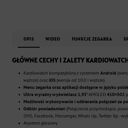
OPIS
WIDEO
FUNKCJE ZEGARKA
S
GŁÓWNE CECHY I ZALETY KARDIOWATC
Kardiowatch kompatybilny z systemem
Android
(wersj
wyższe)
oraz
iOS
(wersja od 10.0 i wyższe)
Menu zegarka oraz aplikacji dostępne w języku pols
Ultra wyraźny wyświetlacz
1,95
” AMOLED
410×502
p
Możliwość wykonywania i odbierania połączeń za p
Odbiór powiadomień
(Połączenia przychodzące, pow
SMS, Facebook, Messenger, Whats Up, Twitter itp. -wy
Asystent głosowy