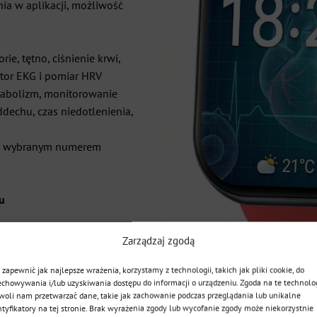
nia w aplikacji, możliwość
ie, tętno, ciśnienie krwi,
tor EKG
i pomiar HRV
etabolizm, monitorowanie
ddechu, czas niedotlenienia,
 z wybranym numerem
u
Zarządzaj zgodą
i, pozwala na wykonanie zdjęcia
 zapewnić jak najlepsze wrażenia, korzystamy z technologii, takich jak pliki cookie, do
echowywania i/lub uzyskiwania dostępu do informacji o urządzeniu. Zgoda na te technolo
woli nam przetwarzać dane, takie jak zachowanie podczas przeglądania lub unikalne
iąży
ntyfikatory na tej stronie. Brak wyrażenia zgody lub wycofanie zgody może niekorzystnie