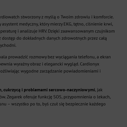
diowatch stworzony z myślą o Twoim zdrowiu i komforcie.
y asystent medyczny, który mierzy EKG, tętno, ciśnienie krwi,
mperaturę i analizuje HRV. Dzięki zaawansowanym czujnikom
sz dostęp do dokładnych danych zdrowotnych przez całą
zychodni.
la prowadzić rozmowy bez wyciągania telefonu, a ekran
ewnia wyraźny obraz i elegancki wygląd. Cardionyx
umożliwiając wygodne zarządzanie powiadomieniami i
em, cukrzycą i problemami sercowo-naczyniowymi
, jak
ów. Zegarek oferuje funkcję SOS, przypomnienia o lekach,
snu – wszystko po to, byś czuł się bezpiecznie każdego