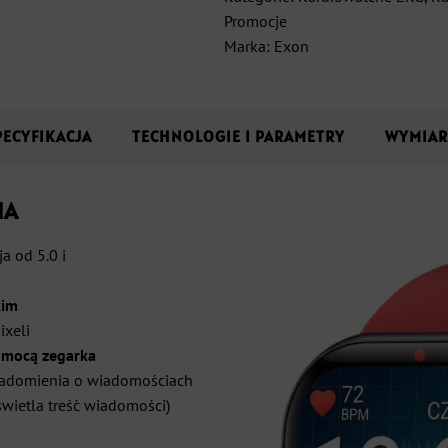
EXON
Promocje
Cardionyx
Marka:
Exon
–
czerwony
pasek
silikonowy
PECYFIKACJA
TECHNOLOGIE I PARAMETRY
WYMIAR
HA
a od 5.0 i
kim
ixeli
omocą zegarka
iadomienia o wiadomościach
świetla treść wiadomości)