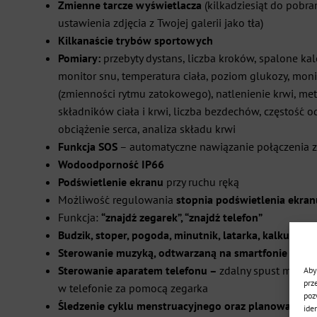
Zmienne tarcze wyświetlacza
(kilkadziesiąt do pobra
ustawienia zdjęcia z Twojej galerii jako tła)
Kilkanaście trybów sportowych
Pomiary:
przebyty dystans, liczba kroków, spalone kalor
monitor snu, temperatura ciała, poziom glukozy,
moni
(zmienności rytmu zatokowego), natlenienie krwi, m
składników ciała i krwi, liczba bezdechów, częstość o
obciążenie serca, analiza składu krwi
Funkcja SOS
– automatyczne nawiązanie połączenia
Wodoodporność IP66
Podświetlenie ekranu
przy ruchu ręką
Możliwość regulowania
stopnia podświetlenia ekran
Funkcja:
“znajdź zegarek”, “znajdź telefon”
Budzik, stoper, pogoda, minutnik, latarka, kalkulator
Sterowanie muzyką, odtwarzaną na smartfonie
Sterowanie aparatem telefonu –
zdalny spust migawk
Aby
prz
w telefonie za pomocą zegarka
poz
Śledzenie cyklu menstruacyjnego oraz planowanie c
ide