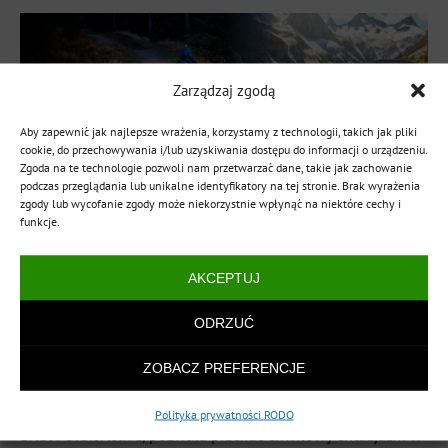
Zarządzaj zgodą
Aby zapewnić jak najlepsze wrażenia, korzystamy z technologii, takich jak pliki
cookie, do przechowywania i/lub uzyskiwania dostępu do informacji o urządzeniu.
Zgoda na te technologie pozwoli nam przetwarzać dane, takie jak zachowanie
podczas przeglądania lub unikalne identyfikatory na tej stronie. Brak wyrażenia
zgody lub wycofanie zgody może niekorzystnie wpłynąć na niektóre cechy i
funkcje.
⚑
gps
,
jak smartwatch monitoruje sen
,
smartwatch sportowy
,
smartwatch z GPS
,
smartwatch zdrowotny
,
zegarki smartwatch
AKCEPTUJ
Wiosna to czas, w którym naturalny cykl przyrody i biologia
ODRZUĆ
ludzkiego organizmu łączą siły, tworząc idealne okno do
wdrożenia trwałych zmian w stylu życia przy wsparciu
ZOBACZ PREFERENCJE
technologii marki EXON. Wykorzystanie inteligentnego
smartwatcha, takiego jak EXON Watch Nexus z GPS czy
Polityka prywatności RODO
EXON Orbit Active, pozwala przekuć chwilowy entuzjazm w