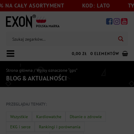
 NA CAŁY ASORTYMENT
KOD: LATO
TYL
POLSKA MARKA
0,00
ZŁ
0 ELEMENTÓW
Strona główna
/ Wpisy oznaczone “gps”
BLOG & AKTUALNOŚCI
Dodaj jeszcze
199,00
zł
do darmowej wysyłki
PRZEGLĄDAJ TEMATY:
Wszystkie
Kardiowatche
Dbanie o zdrowie
EKG i serce
Rankingi i porównania