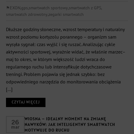
⚑
EXON
,
gps
,
smartwatch sportowy
,
smartwatch z GPS
,
smartwatch zdrowotny
,
zegarki smartwatch
Dłuższe godziny słoneczne, wzrost temperatury i naturalny
wzrost poziomu kortyzolu porannego – organizm sam
wysyła sygnał: czas wyjść i się ruszać. Analizując cykle
aktywności sportowej, wyraźnie widać, że właśnie marzec–
maj to okres, w którym większość ludzi wraca do
regularnego ruchu lub intensyfikuje dotychczasowe
treningi. Problem pojawia się jednak szybko: bez
odpowiedniego narzędzia do monitorowania obciążenia
[…]
CZYTAJ WIĘCEJ
WIOSNA – IDEALNY MOMENT NA ZMIANĘ
26
NAWYKÓW: JAK INTELIGENTNY SMARTWATCH
mar
MOTYWUJE DO RUCHU