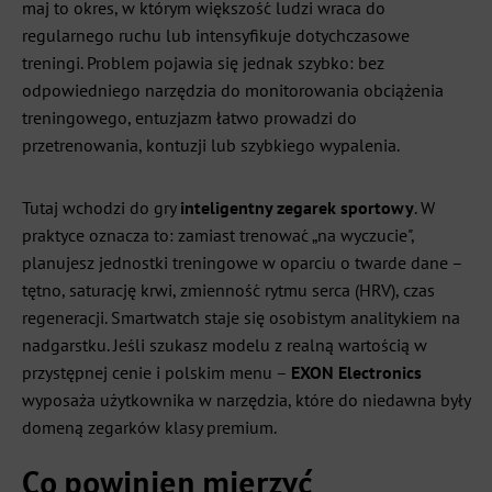
maj to okres, w którym większość ludzi wraca do
regularnego ruchu lub intensyfikuje dotychczasowe
treningi. Problem pojawia się jednak szybko: bez
odpowiedniego narzędzia do monitorowania obciążenia
treningowego, entuzjazm łatwo prowadzi do
przetrenowania, kontuzji lub szybkiego wypalenia.
Tutaj wchodzi do gry
inteligentny zegarek sportowy
. W
praktyce oznacza to: zamiast trenować „na wyczucie",
planujesz jednostki treningowe w oparciu o twarde dane –
tętno, saturację krwi, zmienność rytmu serca (HRV), czas
regeneracji. Smartwatch staje się osobistym analitykiem na
nadgarstku. Jeśli szukasz modelu z realną wartością w
przystępnej cenie i polskim menu –
EXON Electronics
wyposaża użytkownika w narzędzia, które do niedawna były
domeną zegarków klasy premium.
Co powinien mierzyć