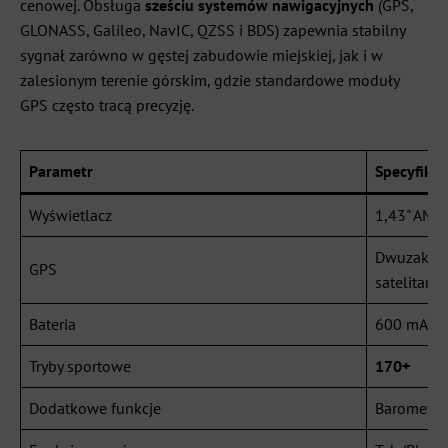
cenowej. Obsługa
sześciu systemów nawigacyjnych
(GPS,
GLONASS, Galileo, NavIC, QZSS i BDS) zapewnia stabilny
sygnał zarówno w gęstej zabudowie miejskiej, jak i w
zalesionym terenie górskim, gdzie standardowe moduły
GPS często tracą precyzję.
Parametr
Specyfikac
Wyświetlacz
1,43" AMO
Dwuzakres
GPS
satelitarny
Bateria
600 mAh 
Tryby sportowe
170+
Dodatkowe funkcje
Barometr,