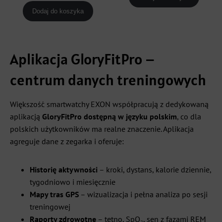
699,00 zł.
499,00 zł.
Dodaj do koszyka
Aplikacja GloryFitPro –
centrum danych treningowych
Większość smartwatchy EXON współpracują z dedykowaną
aplikacją
GloryFitPro dostępną w języku polskim
, co dla
polskich użytkowników ma realne znaczenie. Aplikacja
agreguje dane z zegarka i oferuje:
Historię aktywności
– kroki, dystans, kalorie dziennie,
tygodniowo i miesięcznie
Mapy tras GPS
– wizualizacja i pełna analiza po sesji
treningowej
Raporty zdrowotne
– tętno, SpO₂, sen z fazami REM