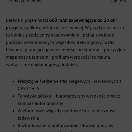
Funkcja rozmów
Tak (Bluet
Bateria o pojemności
600 mAh zapewniająca do 30 dni
pracy
to rzadkość w tej klasie cenowej. W praktyce oznacza
to koniec z codziennym ładowaniem i pełną swobodę
podczas wielodniowych wyjazdów trekkingowych. Dla
biegacza planującego wiosenny sezon startów – precyzyjna
mapa trasy z tempem i profilem wysokości to realna
wartość, nie marketingowy dodatek.
Precyzyjne śledzenie tras biegowych i rowerowych z
GPS L1+L5
Turystyka górska – barometryczny wysokościomierz i
kompas autonomiczny
Wielodniowe wyjazdy sportowe bez konieczności
ładowania
Rozbudowane monitorowanie zdrowia podczas