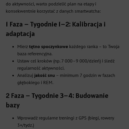
do aktywności, warto podzielić plan na etapy i
konsekwentnie korzystać z danych smartwatcha:
1 Faza – Tygodnie 1–2: Kalibracja i
adaptacja
Mierz
tętno spoczynkowe
każdego ranka – to Twoja
baza referencyjna.
Ustaw cel kroków (np. 7 000–9 000/dzień) i śledź
regularność aktywności.
Analizuj
jakość snu
– minimum 7 godzin w fazach
głębokiego i REM.
2 Faza – Tygodnie 3–4: Budowanie
bazy
Wprowadź regularne treningi z GPS (biegi, rowery
3×/tydz.)