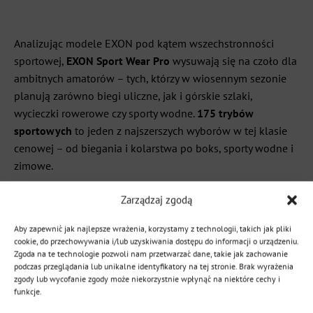
Analizując modele EXON pod kątem wszechstronności
sportowej,
EXON Sport Wear Pro
wysuwają się na czoło dla
ambitnych amatorów – tych, którzy w wiosennym sezonie
planują zarówno biegi uliczne, jak i górskie szlaki,
wycieczki rowerowe czy sporty wodne.
175 trybów
sportowych
to jeden z najszerszych wyborów w tej klasie
cenowej – od biegania i kolarstwa po boks, sporty wodne i
zimowe.
Zarządzaj zgodą
Parametr
Specyfikac
Aby zapewnić jak najlepsze wrażenia, korzystamy z technologii, takich jak pliki
Wyświetlacz
1,43" AMO
cookie, do przechowywania i/lub uzyskiwania dostępu do informacji o urządzeniu.
Zgoda na te technologie pozwoli nam przetwarzać dane, takie jak zachowanie
podczas przeglądania lub unikalne identyfikatory na tej stronie. Brak wyrażenia
GPS
Wbudowany 
zgody lub wycofanie zgody może niekorzystnie wpłynąć na niektóre cechy i
funkcje.
Bateria
550 mAh 