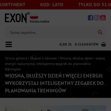
T
KOD: LATO
TYLKO DO 31.08
RA
POLSKA MARKA
0,00
ZŁ
0 ELEMENTÓW
Strona główna
/
Dbanie o zdrowie
/ Wiosna, dłuższy dzień i więcej
energii: wykorzystaj inteligentny zegarek do planowania
treningów
WIOSNA, DŁUŻSZY DZIEŃ I WIĘCEJ ENERGII:
Dodaj jeszcze
199,00
zł
do darmowej wysyłki
WYKORZYSTAJ INTELIGENTNY ZEGAREK DO
PLANOWANIA TRENINGÓW