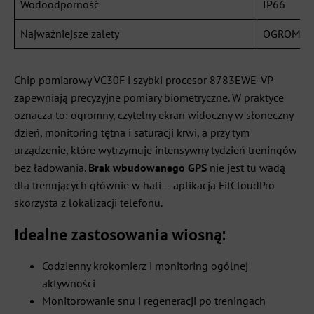
Wodoodporność
IP66
Najważniejsze zalety
OGROMNY w
Chip pomiarowy VC30F i szybki procesor 8783EWE-VP
zapewniają precyzyjne pomiary biometryczne. W praktyce
oznacza to: ogromny, czytelny ekran widoczny w słoneczny
dzień, monitoring tętna i saturacji krwi, a przy tym
urządzenie, które wytrzymuje intensywny tydzień treningów
bez ładowania.
Brak wbudowanego GPS
nie jest tu wadą
dla trenujących głównie w hali – aplikacja FitCloudPro
skorzysta z lokalizacji telefonu.
Idealne zastosowania wiosną:
Codzienny krokomierz i monitoring ogólnej
aktywności
Monitorowanie snu i regeneracji po treningach