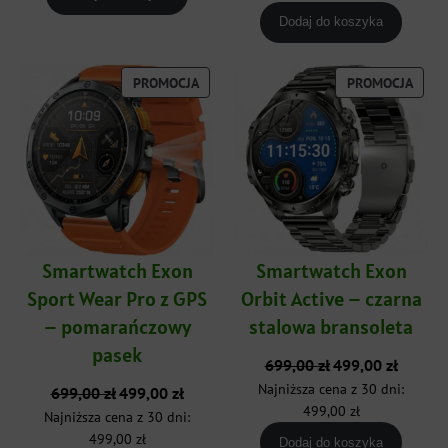
849,00 zł.
599,00 zł
Dodaj do koszyka
PRODUKT
PROD
PROMOCJA
PROMOCJA
W
W
PROMOCJI
PROM
Smartwatch Exon
Smartwatch Exon
Sport Wear Pro z GPS
Orbit Active – czarna
– pomarańczowy
stalowa bransoleta
pasek
Pierwotna
Aktualna
699,00
zł
499,00
zł
cena
cena
Najniższa cena z 30 dni:
Pierwotna
Aktualna
699,00
zł
499,00
zł
wynosiła:
wynosi:
cena
cena
499,00
zł
Najniższa cena z 30 dni:
699,00 zł.
499,00 zł
wynosiła:
wynosi:
499,00
zł
Dodaj do koszyka