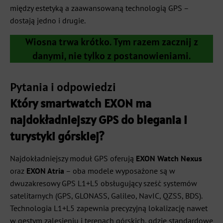
między estetyką a zaawansowaną technologią GPS –
dostają jedno i drugie.
Wiosna trwa krótko. Tym razem zacznij z
danymi, nie tylko z postanowieniami.
Pytania i odpowiedzi
Który smartwatch EXON ma
najdokładniejszy GPS do biegania i
turystyki górskiej?
Najdokładniejszy moduł GPS oferują
EXON Watch Nexus
oraz
EXON Atria
– oba modele wyposażone są w
dwuzakresowy GPS L1+L5 obsługujący sześć systemów
satelitarnych (GPS, GLONASS, Galileo, NavIC, QZSS, BDS).
Technologia L1+L5 zapewnia precyzyjną lokalizację nawet
w gęstym zalesieniu i terenach górskich, gdzie standardowe