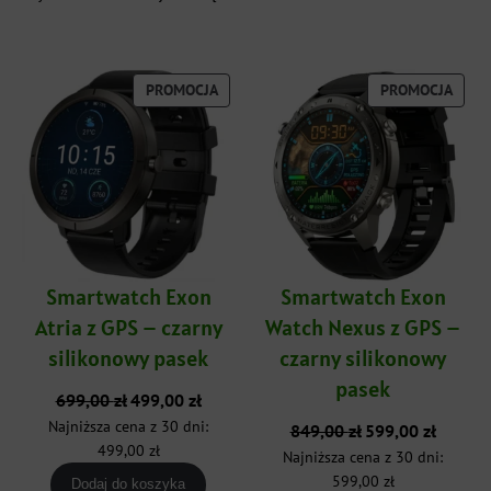
PRODUKT
PROD
PROMOCJA
PROMOCJA
W
W
PROMOCJI
PROM
Smartwatch Exon
Smartwatch Exon
Atria z GPS – czarny
Watch Nexus z GPS –
silikonowy pasek
czarny silikonowy
pasek
Pierwotna
Aktualna
699,00
zł
499,00
zł
cena
cena
Najniższa cena z 30 dni:
Pierwotna
Aktualna
849,00
zł
599,00
zł
wynosiła:
wynosi:
cena
cena
499,00
zł
Najniższa cena z 30 dni:
699,00 zł.
499,00 zł.
wynosiła:
wynosi:
599,00
zł
Dodaj do koszyka