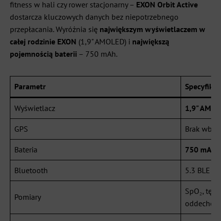
fitness w hali czy rower stacjonarny –
EXON Orbit Active
dostarcza kluczowych danych bez niepotrzebnego
przepłacania. Wyróżnia się
największym wyświetlaczem w
całej rodzinie EXON
(1,9" AMOLED) i
największą
pojemnością baterii
– 750 mAh.
Parametr
Specyfikac
Wyświetlacz
1,9" AMO
GPS
Brak wbu
Bateria
750 mAh
–
Bluetooth
5.3 BLE
SpO₂, tętn
Pomiary
oddechow