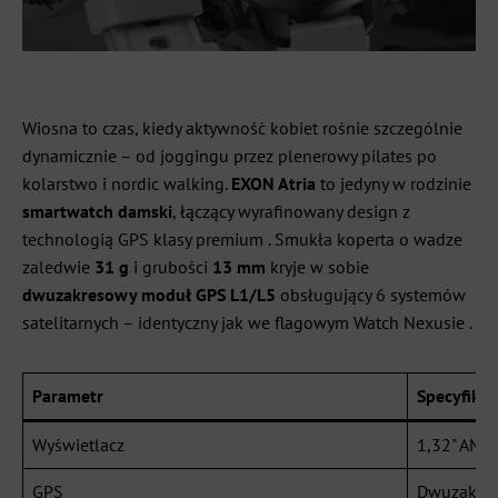
Wiosna to czas, kiedy aktywność kobiet rośnie szczególnie
dynamicznie – od joggingu przez plenerowy pilates po
kolarstwo i nordic walking.
EXON Atria
to jedyny w rodzinie
smartwatch damski
, łączący wyrafinowany design z
technologią GPS klasy premium . Smukła koperta o wadze
zaledwie
31 g
i grubości
13 mm
kryje w sobie
dwuzakresowy moduł GPS L1/L5
obsługujący 6 systemów
satelitarnych – identyczny jak we flagowym Watch Nexusie .
Parametr
Specyfikac
Wyświetlacz
1,32" AMO
GPS
Dwuzakre