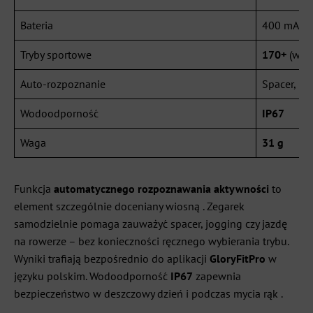
Bateria
400 mAh 
Tryby sportowe
170+
(w ty
Auto-rozpoznanie
Spacer, bi
Wodoodporność
IP67
Waga
31 g
Funkcja
automatycznego rozpoznawania aktywności
to
element szczególnie doceniany wiosną . Zegarek
samodzielnie pomaga zauważyć spacer, jogging czy jazdę
na rowerze – bez konieczności ręcznego wybierania trybu.
Wyniki trafiają bezpośrednio do aplikacji
GloryFitPro
w
języku polskim. Wodoodporność
IP67
zapewnia
bezpieczeństwo w deszczowy dzień i podczas mycia rąk .