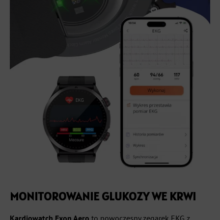
MONITOROWANIE GLUKOZY WE KRWI
Kardiowatch Exon Aero
to nowoczesny zegarek EKG z