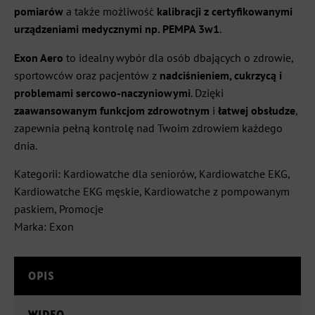
pomiarów
a także możliwość
kalibracji z certyfikowanymi
urządzeniami medycznymi np. PEMPA 3w1
.
Exon Aero
to idealny wybór dla osób dbających o zdrowie,
sportowców oraz pacjentów z
nadciśnieniem, cukrzycą i
problemami sercowo-naczyniowymi
. Dzięki
zaawansowanym funkcjom zdrowotnym
i
łatwej obsłudze
,
zapewnia pełną kontrolę nad Twoim zdrowiem każdego
dnia.
Kategorii:
Kardiowatche dla seniorów
,
Kardiowatche EKG
,
Kardiowatche EKG męskie
,
Kardiowatche z pompowanym
paskiem
,
Promocje
Marka:
Exon
OPIS
WIDEO