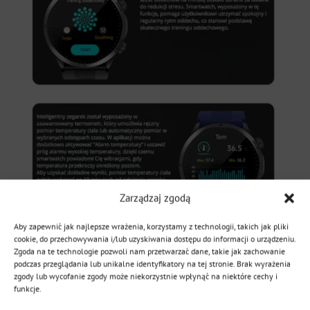
Zarządzaj zgodą
Aby zapewnić jak najlepsze wrażenia, korzystamy z technologii, takich jak pliki
cookie, do przechowywania i/lub uzyskiwania dostępu do informacji o urządzeniu.
Zgoda na te technologie pozwoli nam przetwarzać dane, takie jak zachowanie
podczas przeglądania lub unikalne identyfikatory na tej stronie. Brak wyrażenia
PODWÓJNY POMIAR CIŚNIENIA
zgody lub wycofanie zgody może niekorzystnie wpłynąć na niektóre cechy i
funkcje.
Kardiowatch Exon Aero
to nowoczesny zegarek,