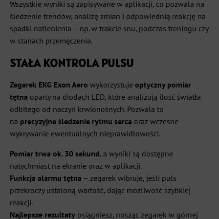
Wszystkie wyniki są zapisywane w aplikacji, co pozwala na
śledzenie trendów, analizę zmian i odpowiednią reakcję na
spadki natlenienia – np. w trakcie snu, podczas treningu czy
w stanach przemęczenia.
STAŁA KONTROLA PULSU
Zegarek EKG Exon Aero
wykorzystuje
optyczny pomiar
tętna
oparty na diodach LED, które analizują ilość światła
odbitego od naczyń krwionośnych. Pozwala to
na
precyzyjne śledzenie rytmu serca
oraz wczesne
wykrywanie ewentualnych nieprawidłowości.
Pomiar trwa ok. 30 sekund
, a wyniki są dostępne
natychmiast na ekranie oraz w aplikacji.
Funkcja alarmu tętna
– zegarek wibruje, jeśli puls
przekroczy ustaloną wartość, dając możliwość szybkiej
reakcji.
Najlepsze rezultaty
osiągniesz, nosząc zegarek w górnej