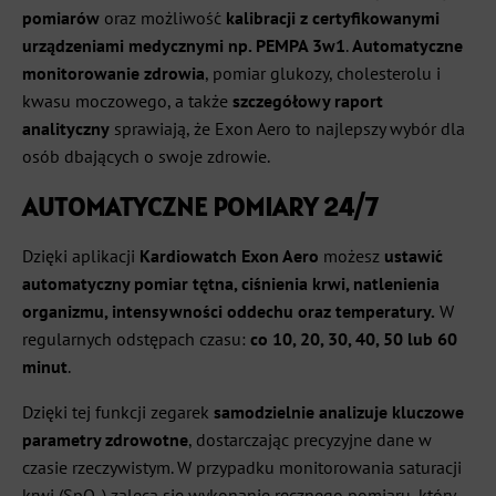
pomiarów
oraz możliwość
kalibracji z certyfikowanymi
urządzeniami medycznymi np. PEMPA 3w1
.
Automatyczne
monitorowanie zdrowia
, pomiar glukozy, cholesterolu i
kwasu moczowego, a także
szczegółowy raport
analityczny
sprawiają, że Exon Aero to najlepszy wybór dla
osób dbających o swoje zdrowie.
AUTOMATYCZNE POMIARY 24/7
Dzięki aplikacji
Kardiowatch Exon Aero
możesz
ustawić
automatyczny pomiar tętna, ciśnienia krwi, natlenienia
organizmu, intensywności oddechu oraz temperatury.
W
regularnych odstępach czasu:
co 10, 20, 30, 40, 50 lub 60
minut
.
Dzięki tej funkcji zegarek
samodzielnie analizuje kluczowe
parametry zdrowotne
, dostarczając precyzyjne dane w
czasie rzeczywistym. W przypadku monitorowania saturacji
krwi (SpO₂) zaleca się wykonanie ręcznego pomiaru, który