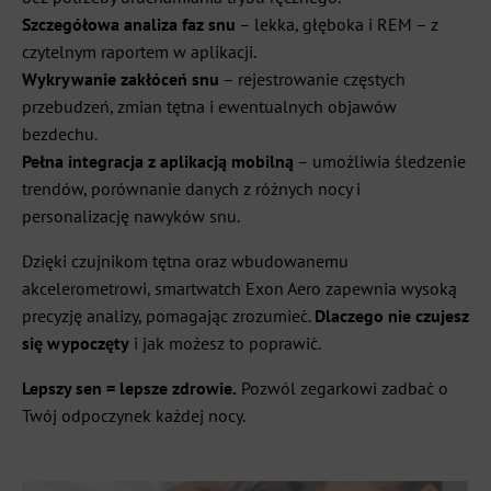
Szczegółowa analiza faz snu
– lekka, głęboka i REM – z
czytelnym raportem w aplikacji.
Wykrywanie zakłóceń snu
– rejestrowanie częstych
przebudzeń, zmian tętna i ewentualnych objawów
bezdechu.
Pełna integracja z aplikacją mobilną
– umożliwia śledzenie
trendów, porównanie danych z różnych nocy i
personalizację nawyków snu.
Dzięki czujnikom tętna oraz wbudowanemu
akcelerometrowi, smartwatch Exon Aero zapewnia wysoką
precyzję analizy, pomagając zrozumieć.
D
laczego nie czujesz
się wypoczęty
i jak możesz to poprawić.
Lepszy sen = lepsze zdrowie.
Pozwól zegarkowi zadbać o
Twój odpoczynek każdej nocy.