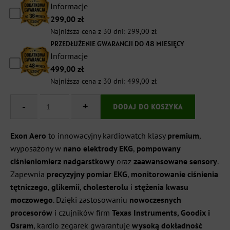
Informacje
299,00
zł
Najniższa cena z 30 dni:
299,00
zł
PRZEDŁUŻENIE GWARANCJI DO 48 MIESIĘCY
Informacje
499,00
zł
Najniższa cena z 30 dni:
499,00
zł
-
ilość
+
DODAJ DO KOSZYKA
Kardiowatch
EKG
EXON
Exon Aero
to innowacyjny kardiowatch klasy
premium
,
Aero
wyposażony w
nano elektrody EKG
,
pompowany
–
ciśnieniomierz nadgarstkowy
oraz
zaawansowane sensory
.
czerwony
silikonowy
Zapewnia
precyzyjny pomiar EKG
,
monitorowanie ciśnienia
pasek
tętniczego
,
glikemii
,
cholesterolu
i
stężenia kwasu
moczowego
. Dzięki zastosowaniu
nowoczesnych
procesorów
i czujników firm
Texas Instruments, Goodix i
Osram
, kardio zegarek gwarantuje
wysoką dokładność