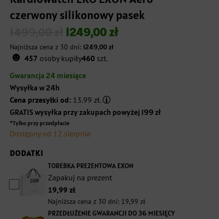
czerwony silikonowy pasek
1499,00
zł
1249,00
zł
Pierwotna
Aktualna
Najniższa cena z 30 dni:
1249,00
zł
☻
cena
cena
457
osoby kupiły
460
szt.
wynosiła:
wynosi:
Gwarancja 24 miesiące
Wysyłka w 24h
1499,00 zł.
1249,00 zł.
Cena przesyłki od:
13.99 zł.
GRATIS wysyłka przy zakupach powyżej 199 zł
*Tylko przy przedpłacie
Dostępny od 12 sierpnia
DODATKI
TOREBKA PREZENTOWA EXON
Zapakuj na prezent
19,99
zł
Najniższa cena z 30 dni:
19,99
zł
PRZEDŁUŻENIE GWARANCJI DO 36 MIESIĘCY