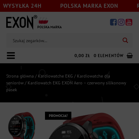
KA 24H
POLSKA MARKA EXON
RATY 0%
POLSKA MARKA
0,00
ZŁ
0 ELEMENTÓW
Strona główna
/
Kardiowatche EKG
/
Kardiowatche dla
seniorów
/ Kardiowatch EKG EXON Aero – czerwony silikonowy
pasek
Dodaj jeszcze
199,00
zł
do darmowej wysyłki
PROMOCJA!