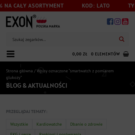
 NA CAŁY ASORTYMENT
KOD: LATO
TYL
POLSKA MARKA
0,00
ZŁ
0 ELEMENTÓW
Strona główna
/ Wpisy oznaczone “smartwatch z pomiarem
glukozy”
BLOG & AKTUALNOŚCI
Dodaj jeszcze
199,00
zł
do darmowej wysyłki
PRZEGLĄDAJ TEMATY:
Wszystkie
Kardiowatche
Dbanie o zdrowie
EKG i serce
Rankingi i porównania