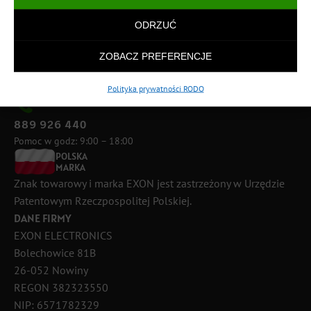
ODRZUĆ
ZOBACZ PREFERENCJE
Polityka prywatności RODO
889 926 440
Pomoc w godz: 9:00 – 18:00
POLSKA
MARKA
Znak towarowy i marka EXON jest zastrzeżony w Urzędzie
Patentowym Rzeczpospolitej Polskiej.
DANE FIRMY
EXON ELECTRONICS
Bolechowice 81B
26-052 Nowiny
REGON 382323550
NIP: 6571782329