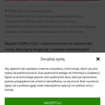
⚑
EXON Alvio pompowany pasek
,
EXON Lumina kobiecy zegarek zdrowotny
,
kardiowatch
,
kardiowatch EXON
,
prezent dla mamy na urodziny
,
smartwatch z ciśnieniomierzem
,
smartwatch z pomiarem glukozy
,
zegarek kardiologiczny damski
,
zegarek z EKG dla mamy
Zegarek EXON z EKG i ciśnieniomierzem to prezent dla
mamy, który łączy elegancję z realnym monitoringiem
zdrowia serca – całą dobę, bez wizyty u lekarza,
Zarządzaj zgodą
bezpośrednio z nadgarstka. Według danych GUS choroby
układu krążenia odpowiadają za ponad 46% zgonów
Aby zapewnić jak najlepsze wrażenia, korzystamy z technologii, takich jak pliki
kobiet w Polsce, a większość z nich można było wcześniej
cookie, do przechowywania i/lub uzyskiwania dostępu do informacji o urządzeniu.
Zgoda na te technologie pozwoli nam przetwarzać dane, takie jak zachowanie
wychwycić dzięki regularnym pomiarom. Kardiowatche
podczas przeglądania lub unikalne identyfikatory na tej stronie. Brak wyrażenia
EXON […]
zgody lub wycofanie zgody może niekorzystnie wpłynąć na niektóre cechy i
funkcje.
CZYTAJ WIĘCEJ
AKCEPTUJ