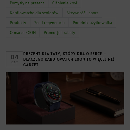
Pomysły na prezent
Ciśnienie krwi
Kardiowatche dla seniorów
Aktywność i sport
Produkty
Sen i regeneracja
Poradnik użytkownika
O marce EXON
Promocje i rabaty
PREZENT DLA TATY, KTÓRY DBA O SERCE –
04
DLACZEGO KARDIOWATCH EXON TO WIĘCEJ NIŻ
cze
GADŻET