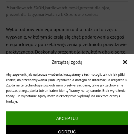
⚑
kardiowatch EXON
,
kardiowatch męski
,
prezent dla ojca
,
prezent dla taty
,
smartwatch z EKG
,
zdrowie seniora
Wybór odpowiedniego upominku dla rodzica to często
wyzwanie, w którym ścierają się chęć podarowania czegoś
eleganckiego z potrzebą wręczenia przedmiotu prawdziwie
praktycznego. Doskonały prezent dla taty, który dba o serce,
powinien wykraczać poza ramy standardowej elektroniki
Zarządzaj zgodą
użytkowej i stanowić realne wsparcie w codziennej
profilaktyce zdrowotnej. Jako polska marka EXON,
Aby zapewnić jak najlepsze wrażenia, korzystamy z technologii, takich jak pliki
cookie, do przechowywania i/lub uzyskiwania dostępu do informacji o urządzeniu.
specjalizująca się w zaawansowanych urządzeniach do […]
Zgoda na te technologie pozwoli nam przetwarzać dane, takie jak zachowanie
podczas przeglądania lub unikalne identyfikatory na tej stronie. Brak wyrażenia
CZYTAJ WIĘCEJ
zgody lub wycofanie zgody może niekorzystnie wpłynąć na niektóre cechy i
funkcje.
AKCEPTUJ
ODRZUĆ