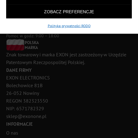
ZOBACZ PREFERENCJE
Polityka prywatności RODO
889 926 440
Pomoc w godz: 9:00 – 18:00
POLSKA
MARKA
Znak towarowy i marka EXON jest zastrzeżony w Urzędzie
Patentowym Rzeczpospolitej Polskiej.
DANE FIRMY
EXON ELECTRONICS
Bolechowice 81B
26-052 Nowiny
REGON 382323550
NIP: 6571782329
sklep@exonone.pl
INFORMACJE
O nas