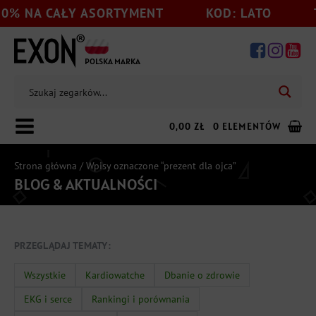
0% NA CAŁY ASORTYMENT
KOD: LATO
T
POLSKA MARKA
0,00
ZŁ
0 ELEMENTÓW
Strona główna
/ Wpisy oznaczone “prezent dla ojca”
BLOG & AKTUALNOŚCI
Dodaj jeszcze
199,00
zł
do darmowej wysyłki
PRZEGLĄDAJ TEMATY:
Wszystkie
Kardiowatche
Dbanie o zdrowie
EKG i serce
Rankingi i porównania