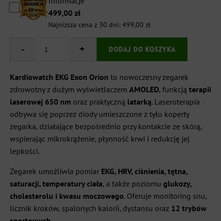
Informacje
499,00
zł
Najniższa cena z 30 dni:
499,00
zł
-
ilość
+
DODAJ DO KOSZYKA
Kardiowatch
EKG
EXON
Kardiowatch EKG Exon Orion
to nowoczesny zegarek
Orion
zdrowotny z dużym wyświetlaczem
AMOLED
, funkcją
terapii
–
laserowej 650 nm
oraz praktyczną
latarką
. Laseroterapia
czarna
skóra
odbywa się poprzez diody umieszczone z tyłu koperty
czerwona
zegarka, działające bezpośrednio przy kontakcie ze skórą,
nić
wspierając mikrokrążenie, płynność krwi i redukcję jej
lepkości.
Zegarek umożliwia pomiar
EKG, HRV, ciśnienia, tętna,
saturacji, temperatury ciała
, a także poziomu
glukozy,
cholesterolu i kwasu moczowego
. Oferuje monitoring snu,
licznik kroków, spalonych kalorii, dystansu oraz
12 trybów
sportowych
.