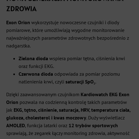
ZDROWIA
Exon Orion
wykorzystuje nowoczesne czujniki i diody
pomiarowe, które umożliwiają wygodne monitorowanie
najważniejszych parametrów zdrowotnych bezpośrednio z
nadgarstka.
Zielona dioda
wspiera pomiar tętna, ciśnienia krwi
oraz funkcji EKG.
Czerwona dioda
odpowiada za pomiar poziomu
natlenienia krwi, czyli
saturacji SpO₂
.
Dzięki zaawansowanym czujnikom
Kardiowatch EKG Exon
Orion
pozwala na codzienną kontrolę takich parametrów
jak
EKG, tętno, ciśnienie, saturacja, HRV, temperatura ciała,
glukoza, cholesterol i kwas moczowy
. Duży wyświetlacz
AMOLED
, funkcja latarki oraz
12 trybów sportowych
sprawiają, że zegarek łączy monitoring zdrowia, aktywność