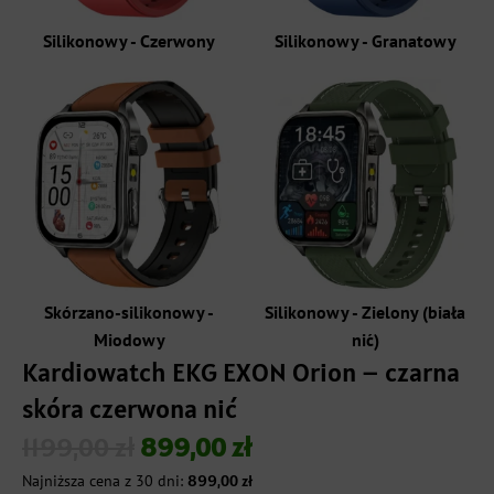
Silikonowy - Czerwony
Silikonowy - Granatowy
Skórzano-silikonowy -
Silikonowy - Zielony (biała
Miodowy
nić)
Kardiowatch EKG EXON Orion – czarna
skóra czerwona nić
1199,00
zł
899,00
zł
Pierwotna
Aktualna
Najniższa cena z 30 dni:
899,00
zł