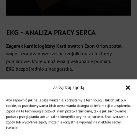
EKG - ANALIZA PRACY SERCA
Zegarek kardiologiczny Kardiowatch Exon Orion
został
wyposażony w nowoczesne czujniki oraz elektrody
pomiarowe, które umożliwiają wykonanie pomiaru
EKG
bezpośrednio z nadgarstka.
Zegarek wykorzystuje:
Zarządzaj zgodą
elektrody na spodzie koperty
, które mają kontakt ze
Aby zapewnić jak najlepsze wrażenia, korzystamy z technologii, takich jak pliki
skórą,
cookie, do przechowywania i/lub uzyskiwania dostępu do informacji o urządzeniu.
elektrodę boczną na obudowie
, której użytkownik
Zgoda na te technologie pozwoli nam przetwarzać dane, takie jak zachowanie
dotyka palcem podczas pomiaru, zamykając obwód.
podczas przeglądania lub unikalne identyfikatory na tej stronie. Brak wyrażenia
zgody lub wycofanie zgody może niekorzystnie wpłynąć na niektóre cechy i
funkcje.
Takie rozwiązanie pozwala na wygodną analizę pracy serca,
pomiar tętna oraz obserwację parametrów układu krążenia.