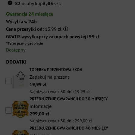
☻
cena
cena
82
osoby kupiły
83
szt.
wynosiła:
wynosi:
Gwarancja 24 miesiące
Wysyłka w 24h
1199,00 zł.
899,00 zł.
Cena przesyłki od:
13.99 zł.
GRATIS wysyłka przy zakupach powyżej 199 zł
*Tylko przy przedpłacie
Dostępny
DODATKI
TOREBKA PREZENTOWA EXON
Zapakuj na prezent
19,99
zł
Najniższa cena z 30 dni:
19,99
zł
PRZEDŁUŻENIE GWARANCJI DO 36 MIESIĘCY
Informacje
299,00
zł
Najniższa cena z 30 dni:
299,00
zł
PRZEDŁUŻENIE GWARANCJI DO 48 MIESIĘCY