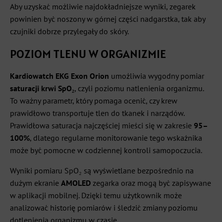
Aby uzyskać możliwie najdokładniejsze wyniki, zegarek
powinien być noszony w górnej części nadgarstka, tak aby
czujniki dobrze przylegały do skóry.
POZIOM TLENU W ORGANIZMIE
Kardiowatch EKG Exon Orion
umożliwia wygodny pomiar
saturacji krwi SpO₂
, czyli poziomu natlenienia organizmu.
To ważny parametr, który pomaga ocenić, czy krew
prawidłowo transportuje tlen do tkanek i narządów.
Prawidłowa saturacja najczęściej mieści się w zakresie
95–
100%
, dlatego regularne monitorowanie tego wskaźnika
może być pomocne w codziennej kontroli samopoczucia.
Wyniki pomiaru SpO₂ są wyświetlane bezpośrednio na
dużym ekranie
AMOLED
zegarka oraz mogą być zapisywane
w aplikacji mobilnej. Dzięki temu użytkownik może
analizować historię pomiarów i śledzić zmiany poziomu
dotlenienia organizmu w czasie.