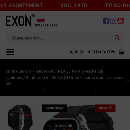
MENT
KOD: LATO
TYLKO DO 31.08
POLSKA MARKA
0,00
ZŁ
0 ELEMENTÓW
Strona główna
/
Kardiowatche EKG
/
Kardiowatche dla
seniorów
/ Kardiowatch EKG EXON Orion – czarna skóra czerwona
nić
Dodaj jeszcze
199,00
zł
do darmowej wysyłki
PROMOCJA!
NOWOŚĆ