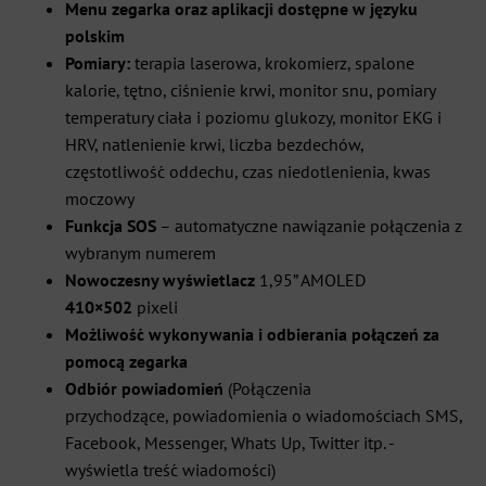
Menu zegarka oraz aplikacji dostępne w języku
polskim
Pomiary:
terapia laserowa, krokomierz, spalone
kalorie, tętno, ciśnienie krwi, monitor snu, pomiary
temperatury ciała i poziomu glukozy,
monitor EKG
i
HRV, natlenienie krwi, liczba bezdechów,
częstotliwość oddechu, czas niedotlenienia, kwas
moczowy
Funkcja SOS
– automatyczne nawiązanie połączenia z
wybranym numerem
Nowoczesny wyświetlacz
1,95” AMOLED
410×502
pixeli
Możliwość wykonywania i odbierania połączeń za
pomocą zegarka
Odbiór powiadomień
(Połączenia
przychodzące, powiadomienia o wiadomościach SMS,
Facebook, Messenger, Whats Up, Twitter itp. -
wyświetla treść wiadomości)