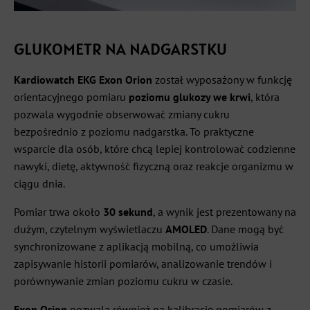
GLUKOMETR NA NADGARSTKU
Kardiowatch EKG Exon Orion
został wyposażony w funkcję
orientacyjnego pomiaru
poziomu glukozy we krwi
, która
pozwala wygodnie obserwować zmiany cukru
bezpośrednio z poziomu nadgarstka. To praktyczne
wsparcie dla osób, które chcą lepiej kontrolować codzienne
nawyki, dietę, aktywność fizyczną oraz reakcje organizmu w
ciągu dnia.
Pomiar trwa około
30 sekund
, a wynik jest prezentowany na
dużym, czytelnym wyświetlaczu
AMOLED
. Dane mogą być
synchronizowane z aplikacją mobilną, co umożliwia
zapisywanie historii pomiarów, analizowanie trendów i
porównywanie zmian poziomu cukru w czasie.
Exon Orion
pozwala również na kalibrację pomiarów z