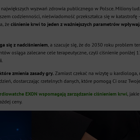
z największych wyzwań zdrowia publicznego w Polsce. Miliony ludz
szem codzienności, nieświadomość przekształca się w katastrofę 
a, że
ciśnienie krwi to jeden z ważniejszych parametrów wpływa
a się z nadciśnieniem
, a szacuje się, że do 2030 roku problem 
ów osiąga zalecane cele terapeutyczne, czyli ciśnienie poniżej 
i
.
tóre zmienia zasady gry.
Zamiast czekać na wizytę u kardiologa,
y dzień, dostarczając rzetelnych danych, które pomogą Ci oraz Two
rdiowatche EXON wspomagają zarządzanie ciśnieniem krwi
, jak
ażdej ceny.