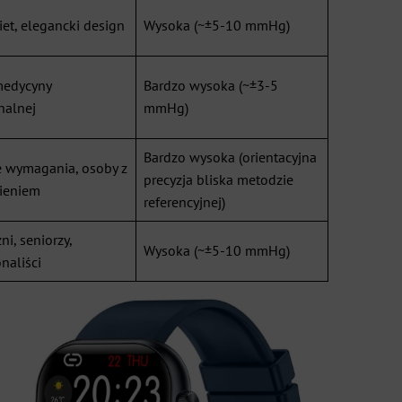
iet, elegancki design
Wysoka (~±5-10 mmHg)
medycyny
Bardzo wysoka (~±3-5
nalnej
mmHg)
Bardzo wysoka (orientacyjna
 wymagania, osoby z
precyzja bliska metodzie
ieniem
referencyjnej)
i, seniorzy,
Wysoka (~±5-10 mmHg)
naliści