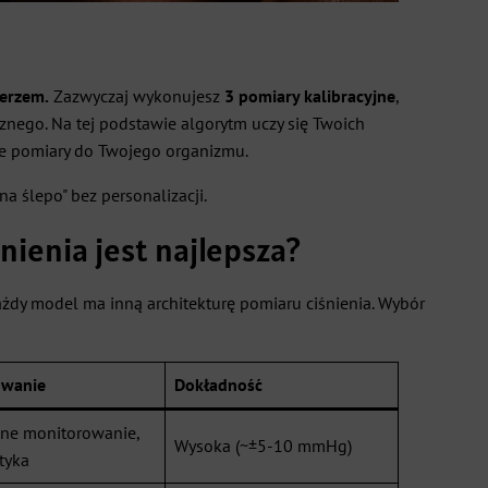
ierzem.
Zazwyczaj wykonujesz
3 pomiary kalibracyjne
,
cznego. Na tej podstawie algorytm uczy się Twoich
złe pomiary do Twojego organizmu.
a ślepo" bez personalizacji.
ienia jest najlepsza?
żdy model ma inną architekturę pomiaru ciśnienia. Wybór
owanie
Dokładność
ne monitorowanie,
Wysoka (~±5-10 mmHg)
tyka