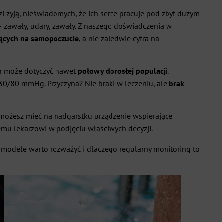
i żyją, nieświadomych, że ich serce pracuje pod zbyt dużym
– zawały, udary, zawały. Z naszego doświadczenia w
jących na samopoczucie
, a nie zaledwie cyfra na
ten może dotyczyć nawet
połowy dorosłej populacji
.
130/80 mmHg. Przyczyna? Nie braki w leczeniu, ale
brak
 możesz mieć na nadgarstku urządzenie wspierające
jemu lekarzowi w podjęciu właściwych decyzji.
ie modele warto rozważyć i dlaczego regularny monitoring to