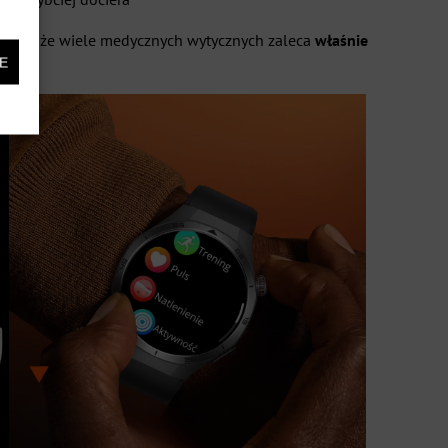
zatem, że wiele medycznych wytycznych zaleca
właśnie
E