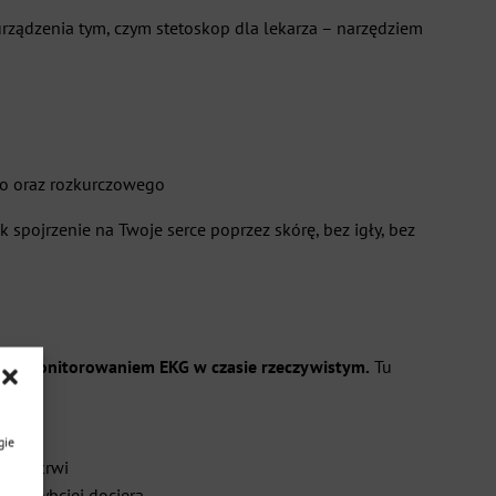
a urządzenia tym, czym stetoskop dla lekarza – narzędziem
go oraz rozkurczowego
jak spojrzenie na Twoje serce poprzez skórę, bez igły, bez
G z
monitorowaniem EKG w czasie rzeczywistym.
Tu
gie
ulsu krwi
tym szybciej dociera