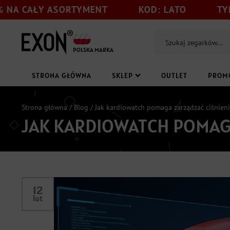
ASORTYMENT
KOD: LATO
TYLKO DO 31.0
POLSKA MARKA
STRONA GŁÓWNA
SKLEP
OUTLET
PROM
Strona główna
/
Blog
/ Jak kardiowatch pomaga zarządzać ciśnien
JAK KARDIOWATCH POMAG
12
lut