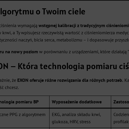
algorytmu o Twoim ciele
ciśnienia wymagają
wstępnej kalibracji z tradycyjnym ciśnieniom
w krwi, a Ty wpisujesz rzeczywistą wartość z ciśnieniomierza medy
tyczności naczyń, bicia serca, metabolizmu – i dopasowuje przys
aru na nowy poziom
w porównaniu z urządzeniami, które działają "n
 – Która technologia pomiaru ciśn
aźnie, że
EXON oferuje różne rozwiązania dla różnych potrzeb.
Ka
ść chcesz.
nologia pomiaru BP
Wyposażenie dodatkowe
Zastos
czne PPG z algorytmem
EKG, analiza składu krwi,
Codzien
glukoza, HRV, stress
profilak