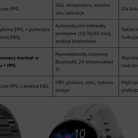
EKG, temperatura, monitor
czne PPG
Dla kob
snu, saturacja
Automatyczne interwały
ydowy (PPG + podwójne
Pakiet 
pomiarów (10/30/60 min),
trody EKG)
funkcjo
analiza bezdechów
Nanoelektrody, rozmowy
owany mankiet w
Wysokie
Bluetooth, 24-bitowy układ
u + PPG
nadciśn
TI
HRV, glukoza, stres, stylowy
Mężczyźn
czne PPG z analizą EKG
design
profesjo