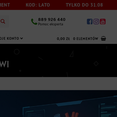
KOD: LATO
TYLKO DO 31.08
RABAT -10
889 926 440
Pomoc eksperta
OJE KONTO
0,00
ZŁ
0 ELEMENTÓW
WI
Dodaj jeszcze
199,00
zł
do darmowej wysyłki