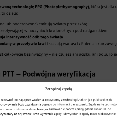
owaną technologię PPG (Photoplethysmography)
, która jest dl
 to działa:
one lub podczerwone) emitują światło przez skórę
zepływającej w naczyniach krwionośnych pod nadgarstkiem
uje intensywność odbitego światła
zmiany w przepływie krwi
i szacują wartości ciśnienia skurczowe
jest całkowicie bezinwazyjny – nie czujesz ani ucisku, ani bólu. To 
u PTT – Podwójna weryfikacja
szej klasy takie jak
EXON PRIME
i
EXON ALVIO
, łączą pomiar PP
Zarządzaj zgodą
 zapewnić jak najlepsze wrażenia, korzystamy z technologii, takich jak pliki cookie, do
zne serca
– dokładnie wie, kiedy serce się kurczy
echowywania i/lub uzyskiwania dostępu do informacji o urządzeniu. Zgoda na te technolo
woli nam przetwarzać dane, takie jak zachowanie podczas przeglądania lub unikalne
dociera do nadgarstka
– mierzy prędkość rozprzestrzeniania się imp
ntyfikatory na tej stronie. Brak wyrażenia zgody lub wycofanie zgody może niekorzystnie
 tętna na dotarcie od serca do nadgarstka
– im wyższe ciśnienie, 