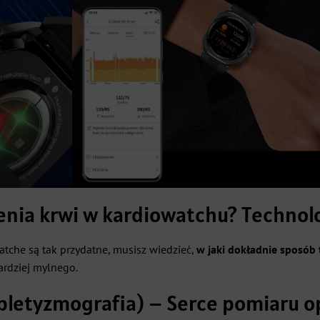
ienia krwi w kardiowatchu? Technol
tche są tak przydatne, musisz wiedzieć,
w jaki dokładnie sposób 
ardziej mylnego.
pletyzmografia) – Serce pomiaru 