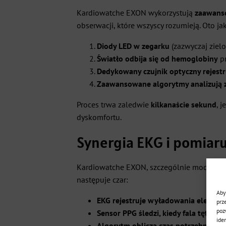
Kardiowatche EXON wykorzystują
zaawans
obserwacji, które wszyscy rozumieją. Oto jak
Diody LED w zegarku
(zazwyczaj ziel
Światło odbija się od hemoglobiny
pr
Dedykowany czujnik optyczny rejestr
Zaawansowane algorytmy analizują 
Proces trwa zaledwie
kilkanaście sekund
, 
dyskomfortu.
Synergia EKG i pomiar
Kardiowatche EXON, szczególnie modele wyż
następuje czar:
Aby
EKG rejestruje wyładowania elektryc
prz
poz
Sensor PPG śledzi, kiedy fala tętna 
ide
Algorytm oblicza czas potrzebny fali