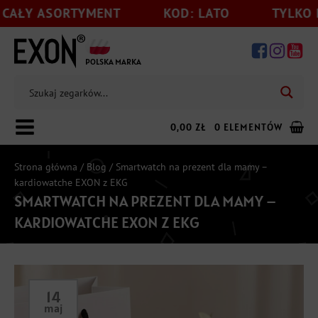
Y ASORTYMENT
KOD: LATO
TYLKO DO 31
POLSKA MARKA
0,00
ZŁ
0 ELEMENTÓW
Strona główna
/
Blog
/ Smartwatch na prezent dla mamy –
kardiowatche EXON z EKG
SMARTWATCH NA PREZENT DLA MAMY –
Dodaj jeszcze
199,00
zł
do darmowej wysyłki
KARDIOWATCHE EXON Z EKG
14
maj