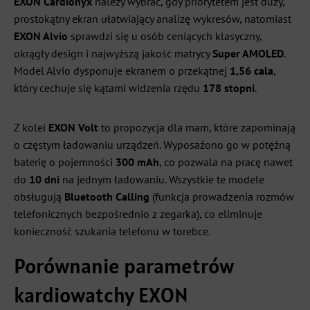
EXON Cardionyx
należy wybrać, gdy priorytetem jest duży,
prostokątny ekran ułatwiający analizę wykresów, natomiast
EXON Alvio
sprawdzi się u osób ceniących klasyczny,
okrągły design i najwyższą jakość matrycy
Super AMOLED
.
Model Alvio dysponuje ekranem o przekątnej
1,56 cala
,
który cechuje się kątami widzenia rzędu
178 stopni
.
Z kolei
EXON Volt
to propozycja dla mam, które zapominają
o częstym ładowaniu urządzeń. Wyposażono go w potężną
baterię o pojemności
300 mAh
, co pozwala na pracę nawet
do
10 dni
na jednym ładowaniu. Wszystkie te modele
obsługują
Bluetooth Calling
(funkcja prowadzenia rozmów
telefonicznych bezpośrednio z zegarka), co eliminuje
konieczność szukania telefonu w torebce.
Porównanie parametrów
kardiowatchy EXON