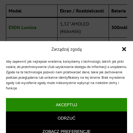
Model
Ekran / Rozdzielczość
Bateria (p
1,32" AMOLED
EXON Lumina
300mAh
(466x466)
1,56" AMOLED
EXON Vetra
400 mAh
Zarządzaj zgodą
(480x480)
Aby zapewnić jak najlepsze wrażenia, korzystamy z technologii, takich jak pliki
1,43" AMOLED
cookie, do przechowywania i/lub uzyskiwania dostępu do informacji o urządzeniu.
EXON Volt
300 mAh
(466x466)
Zgoda na te technologie pozwoli nam przetwarzać dane, takie jak zachowanie
podczas przeglądania lub unikalne identyfikatory na tej stronie. Brak wyrażenia
zgody lub wycofanie zgody może niekorzystnie wpłynąć na niektóre cechy i
EXON Livia
1,57" Retina (200x320)
300 mAh
funkcje.
AKCEPTUJ
Nasza rada:
Podczas konfiguracji zegarka dla mamy,
wykonaj pierwszą kalibrację ciśnieniomierza w aplikacji,
ODRZUĆ
wpisując wynik z tradycyjnego ciśnieniomierza
ZOBACZ PREFERENCJE
naramiennego. Dzięki temu algorytmy kardiowatcha będą