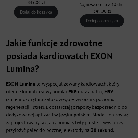
cena
cena
849,00
zł
Najniższa cena z 30 dni:
999,00 zł.
849,00 zł.
wynosiła:
wynosi:
849,00
zł
Dodaj do koszyka
999,00 zł.
849,00 zł
Dodaj do koszyka
Jakie funkcje zdrowotne
posiada kardiowatch EXON
Lumina?
EXON Lumina
to wyspecjalizowany kardiowatch, który
oferuje kompleksowy pomiar
EKG
oraz analizę
HRV
(zmienność rytmu zatokowego – wskaźnik poziomu
regeneracji i stresu), dostarczając raporty bezpośrednio do
dedykowanej aplikacji w języku polskim. Model ten został
zaprojektowany tak, aby pomiary były proste – wystarczy
przyłożyć palec do bocznej elektrody na
30 sekund
.