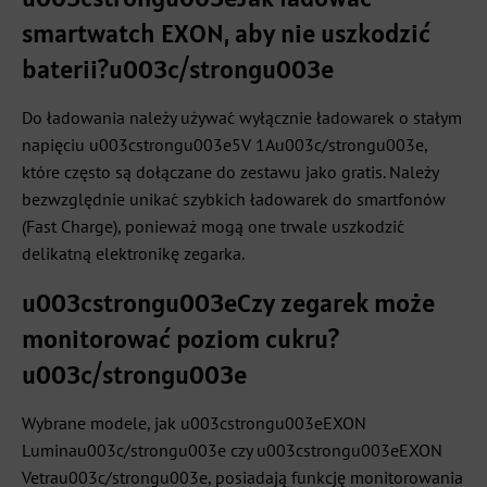
smartwatch EXON, aby nie uszkodzić
baterii?u003c/strongu003e
Do ładowania należy używać wyłącznie ładowarek o stałym
napięciu u003cstrongu003e5V 1Au003c/strongu003e,
które często są dołączane do zestawu jako gratis. Należy
bezwzględnie unikać szybkich ładowarek do smartfonów
(Fast Charge), ponieważ mogą one trwale uszkodzić
delikatną elektronikę zegarka.
u003cstrongu003eCzy zegarek może
monitorować poziom cukru?
u003c/strongu003e
Wybrane modele, jak u003cstrongu003eEXON
Luminau003c/strongu003e czy u003cstrongu003eEXON
Vetrau003c/strongu003e, posiadają funkcję monitorowania