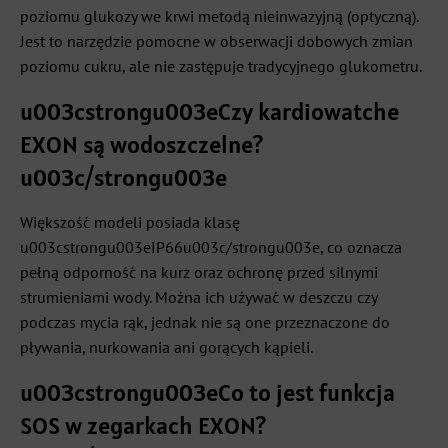
poziomu glukozy we krwi metodą nieinwazyjną (optyczną).
Jest to narzędzie pomocne w obserwacji dobowych zmian
poziomu cukru, ale nie zastępuje tradycyjnego glukometru.
u003cstrongu003eCzy kardiowatche
EXON są wodoszczelne?
u003c/strongu003e
Większość modeli posiada klasę
u003cstrongu003eIP66u003c/strongu003e, co oznacza
pełną odporność na kurz oraz ochronę przed silnymi
strumieniami wody. Można ich używać w deszczu czy
podczas mycia rąk, jednak nie są one przeznaczone do
pływania, nurkowania ani gorących kąpieli.
u003cstrongu003eCo to jest funkcja
SOS w zegarkach EXON?