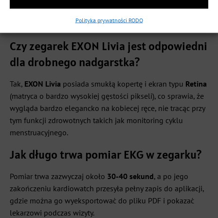
podawać wyniki o
20-30%
bardziej zbliżone do
Polityka prywatności RODO
rzeczywistych wartości spoczynkowych użytkownika.
Czy zegarek EXON Livia jest odpowiedni
dla drobnego nadgarstka?
Tak,
EXON Livia
posiada smukłą kopertę i ekran typu
Retina
(matryca o bardzo wysokiej gęstości pikseli), co sprawia, że
wygląda bardzo elegancko na kobiecej ręce, nie tracąc przy
tym funkcji zdrowotnych takich jak monitoring cyklu
menstruacyjnego.
Jak długo trwa pomiar EKG w zegarku?
Pomiar trwa zazwyczaj około
30-40 sekund
, a po jego
zakończeniu kardiowatch przesyła pełny zapis do aplikacji,
gdzie można go wyeksportować do pliku PDF i pokazać
lekarzowi podczas wizyty.