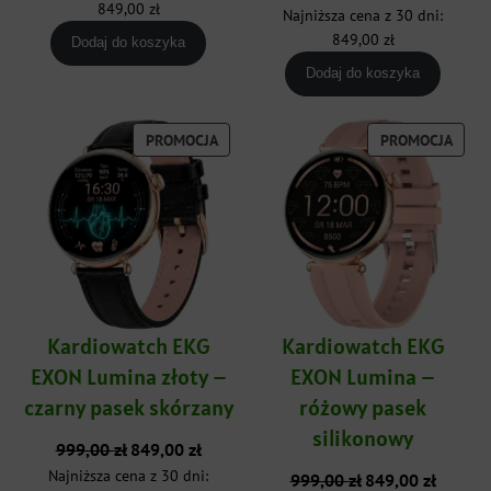
cena
cena
849,00
zł
Najniższa cena z 30 dni:
999,00 zł.
849,00 zł.
wynosiła:
wynosi:
849,00
zł
Dodaj do koszyka
999,00 zł.
849,00 zł
Dodaj do koszyka
PRODUKT
PROD
PROMOCJA
PROMOCJA
W
W
PROMOCJI
PROM
Kardiowatch EKG
Kardiowatch EKG
EXON Lumina złoty –
EXON Lumina –
czarny pasek skórzany
różowy pasek
silikonowy
Pierwotna
Aktualna
999,00
zł
849,00
zł
cena
cena
Najniższa cena z 30 dni:
Pierwotna
Aktualna
999,00
zł
849,00
zł
wynosiła:
wynosi: