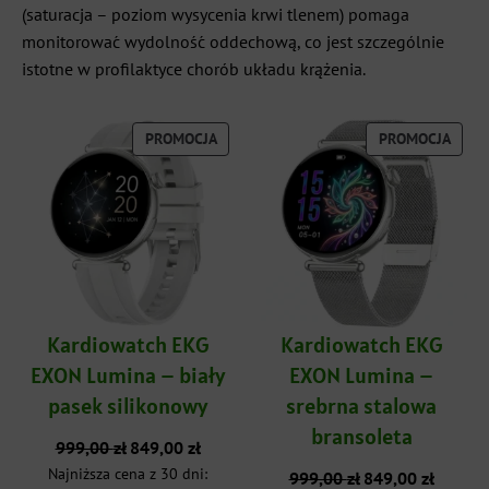
(saturacja – poziom wysycenia krwi tlenem) pomaga
monitorować wydolność oddechową, co jest szczególnie
istotne w profilaktyce chorób układu krążenia.
PRODUKT
PROD
PROMOCJA
PROMOCJA
W
W
PROMOCJI
PROM
Kardiowatch EKG
Kardiowatch EKG
EXON Lumina – biały
EXON Lumina –
pasek silikonowy
srebrna stalowa
bransoleta
Pierwotna
Aktualna
999,00
zł
849,00
zł
cena
cena
Najniższa cena z 30 dni:
Pierwotna
Aktualna
999,00
zł
849,00
zł
wynosiła:
wynosi: