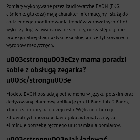
Pomiary wykonywane przez kardiowatche EXON (EKG,
ciśnienie, glukoza) mają charakter informacyjny i służą do
codziennego monitorowania trendów zdrowotnych. Choć
wykorzystują zaawansowane sensory, nie zastępują one
profesjonalnej diagnostyki lekarskiej ani certyfikowanych
wyrobów medycznych.
u003cstrongu003eCzy mama poradzi
sobie z obsługą zegarka?
u003c/strongu003e
Modele EXON posiadają pełne menu w języku polskim oraz
dedykowaną, darmową aplikację (np. H Band lub G Band),
która jest intuicyjna i przejrzysta. Większość funkcji
zdrowotnych można ustawić jako automatyczne, co
eliminuje potrzebę ręcznego uruchamiania pomiarów.
u003cstrongu003eJak ładować