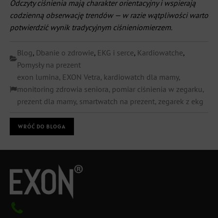
Odczyty ciśnienia mają charakter orientacyjny i wspierają
codzienną obserwację trendów — w razie wątpliwości warto
potwierdzić wynik tradycyjnym ciśnieniomierzem.
Blog
,
Dbanie o zdrowie
,
EKG i serce
,
Kardiowatche
,
Pomysły na prezent
exon lumina
,
EXON Vetra
,
kardiowatch dla mamy
,
monitoring zdrowia seniora
,
pomiar ciśnienia w zegarku
,
prezent dla mamy
,
smartwatch na prezent
,
zegarek z ekg
WRÓĆ DO BLOGA