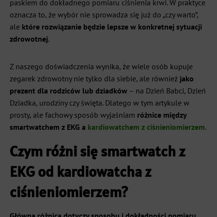
paskiem do dokładnego pomiaru ciśnienia krwi. W praktyce
oznacza to, że wybór nie sprowadza się już do „czy warto”,
ale
które rozwiązanie będzie lepsze w konkretnej sytuacji
zdrowotnej
.
Z naszego doświadczenia wynika, że wiele osób kupuje
zegarek zdrowotny nie tylko dla siebie, ale również
jako
prezent dla rodziców lub dziadków
– na Dzień Babci, Dzień
Dziadka, urodziny czy święta. Dlatego w tym artykule w
prosty, ale fachowy sposób wyjaśniam
różnice między
smartwatchem z EKG a
kardiowatchem z ciśnieniomierzem
.
Czym różni się smartwatch z
EKG od kardiowatcha z
ciśnieniomierzem?
Główna różnica dotyczy sposobu i dokładności pomiaru