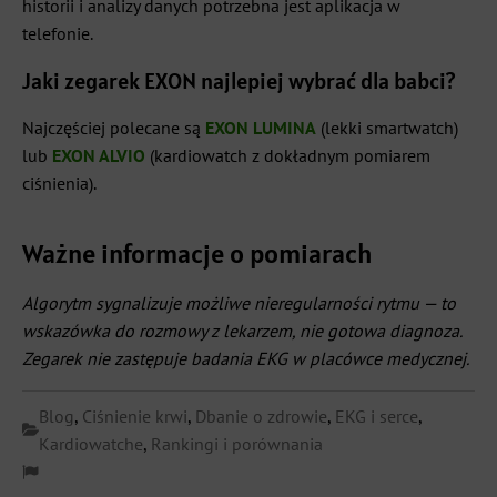
historii i analizy danych potrzebna jest aplikacja w
telefonie.
Jaki zegarek EXON najlepiej wybrać dla babci?
Najczęściej polecane są
EXON LUMINA
(lekki smartwatch)
lub
EXON ALVIO
(kardiowatch z dokładnym pomiarem
ciśnienia).
Ważne informacje o pomiarach
Algorytm sygnalizuje możliwe nieregularności rytmu — to
wskazówka do rozmowy z lekarzem, nie gotowa diagnoza.
Zegarek nie zastępuje badania EKG w placówce medycznej.
Blog
,
Ciśnienie krwi
,
Dbanie o zdrowie
,
EKG i serce
,
Kardiowatche
,
Rankingi i porównania