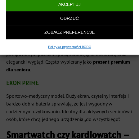
AKCEPTUJ
ODRZUĆ
EXON ALVIO
ZOBACZ PREFERENCJE
Jeden z najbardziej
zaawansowanych kardiowatchy
w
ofercie EXON. Łączy EKG, dokładny pomiar ciśnienia z
Polityka prywatności RODO
pompowanym paskiem, puls, saturację, temperaturę oraz
elegancki wygląd. Często wybierany jako
prezent premium
dla seniora
.
EXON PRIME
Sportowo-medyczny model. Duży ekran, czytelny interfejs i
bardzo dobra bateria sprawiają, że jest wygodny w
codziennym użytkowaniu. Idealny dla aktywnych seniorów i
osób, które chcą jednego urządzenia „do wszystkiego”.
Smartwatch czy kardiowatch –