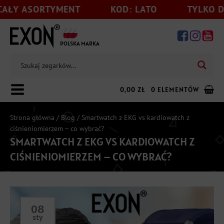
ASORTYMENT
KOD: LATO
TYLKO DO 31.0
POLSKA MARKA
0,00
ZŁ
0 ELEMENTÓW
Strona główna
/
Blog
/ Smartwatch z EKG vs kardiowatch z
ciśnieniomierzem – co wybrać?
SMARTWATCH Z EKG VS KARDIOWATCH Z
Dodaj jeszcze
199,00
zł
do darmowej wysyłki
CIŚNIENIOMIERZEM – CO WYBRAĆ?
08
sty