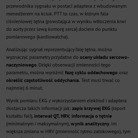
przewodnika sygnału w postaci adaptera z wbudowanym
menedżerem na kciuk. PTT to czas, w którym fala
ciśnieniowej tętna (powstająca w wyniku wtłoczenia krwi
do aorty przez lewą komorę serca) dociera do punktu
pomiarowego (kardiowatcha).
Analizując sygnał reprezentujący falę tętna, można
wyznaczyć parametry przydatne do
oceny układu sercowo-
naczyniowego
. Dzięki obserwacji zmienności tego
parametru, można wyróżnić
fazę cyklu oddechowego
oraz
określić częstotliwość oddychania.
Test musi trwać co
najmniej 6 minut.
Wynik pomiaru EKG z wykorzystaniem elektrod i adaptera
dostarcza takich informacji jak:
zapis krzywej EKG
(raport
kształtu fali),
interwał QT, HRV,
informacja o tętnie
(minimalnym i maksymalnym),
wynik analityczny
. Im
większa zmiana w HRV (zmienność rytmu zatokowego), tym