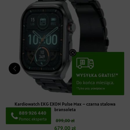
WYSYŁKA GRATIS!*
Do końca miesiąca.
*Tylko przy przedpłacie
Kardiowatch EKG EXON Pulse Max – czarna stalowa
bransoleta
889 926 440
Pomoc eksperta
899,00
zł
679,00
zł