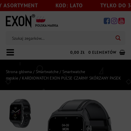
ENT
KOD: LATO
TYLKO DO 31.08
POLSKA MARKA
0,00
ZŁ
0 ELEMENTÓW
Strona główna
/
Smartwatche
/
Smartwatche
męskie
/ KARDIOWATCH EXON PULSE CZARNY SKÓRZANY PASEK
Dodaj jeszcze
199,00
zł
do darmowej wysyłki