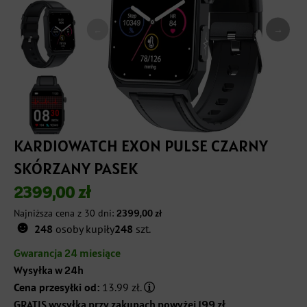
→
←
KARDIOWATCH EXON PULSE CZARNY
SKÓRZANY PASEK
2399,00
zł
Najniższa cena z 30 dni:
2399,00
zł
☻
248
osoby kupiły
248
szt.
Gwarancja 24 miesiące
Wysyłka w 24h
Cena przesyłki od:
13.99 zł.
GRATIS wysyłka przy zakupach powyżej 199 zł