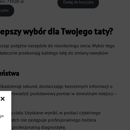
dni:
739,00
zł
Dodaj do koszyka
699,00 zł.
499,00 zł.
osiła:
wynosi:
szyka
00 zł.
739,00 zł.
lepszy wybór dla Twojego taty?
rząc potężne narzędzie do monitoringu serca. Wybór tego
ostatecznie przekonają każdego tatę do zmiany nawyków
zeństwa
adziesiąt sekund, dostarczając bezcennych informacji o
może przeprowadzić podstawowy pomiar w dowolnym miejscu –
yczny ciała. Uzyskane wyniki, w postaci czytelnego
gie
artwatch nie zastępuje profesjonalnego holtera
alszą, profesjonalną diagnostykę.