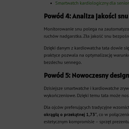
Smartwatch kardiologiczny dla senior
Powód 4: Analiza jakości sn
Monitorowanie snu polega na zautomatyzow
ruchów nadgarstka. Zła jakość snu bezpośr
Dzięki danym z kardiowatcha tata dowie się,
praktyce pozwala na optymalizację warunk
bezdechu sennego.
Powód 5: Nowoczesny design 
Dzisiejsze smartwatche i kardiowatche zry
wykończeniowe. Dzięki temu tata może nosić
Dla ojców preferujących tradycyjne wzorni
okrągłą o przekątnej 1,73"
, co w połączen
estetycznym kompromisie – sprzęt prezent