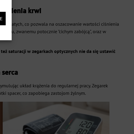
lenienia krwi
E
łosowatych, co pozwala na oszacowanie wartości ciśnienia
nieniu, zwanemu potocznie "cichym zabójcą", oraz w
 też saturacji w zegarkach optycznych nie da się ustawić
 serca
mulując układ krążenia do regularnej pracy. Zegarek
ótki spacer, co zapobiega zastojom żylnym.