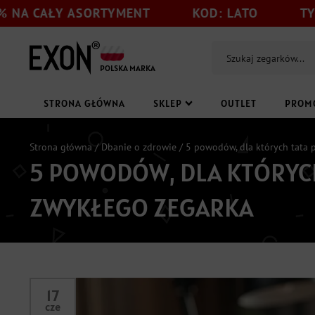
 ASORTYMENT
KOD: LATO
TYLKO DO 31
POLSKA MARKA
STRONA GŁÓWNA
SKLEP
OUTLET
PROM
Strona główna
/
Dbanie o zdrowie
/ 5 powodów, dla których tata 
5 POWODÓW, DLA KTÓRYC
ZWYKŁEGO ZEGARKA
17
cze