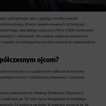
nego nadrzędnego celu: ciągłego monitorowania
wa zdrowotnego. W erze zaawansowanych technologii
a świadomego, dojrzałego mężczyzny. My w EXON doskonale
dowych i rodzinnych. Ten artykuł wyjaśnia analityczne
egarka na inteligentny monitor zdrowia to najważniejsza
spółczesnym ojcom?
ozdrowotnej jest on urządzeniem całkowicie biernym,
zewlekłym stresem i niedoborem aktywności ruchowej,
.
nologii prewencyjnych. Według Światowej Organizacji
mężczyzn po 50. roku życia. Rezygnacja ze zwykłego
otnych 24 godziny na dobę. W praktyce oznacza to, że