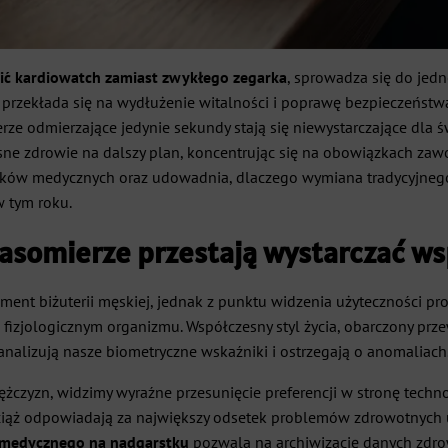
ić kardiowatch zamiast zwykłego zegarka
, sprowadza się do jed
 przekłada się na wydłużenie witalności i poprawę bezpieczeńst
erze odmierzające jedynie sekundy stają się niewystarczające dl
sne zdrowie na dalszy plan, koncentrując się na obowiązkach zawo
ów medycznych oraz udowadnia, dlaczego wymiana tradycyjnego z
w tym roku.
zasomierze przestają wystarczać w
ment biżuterii męskiej, jednak z punktu widzenia użyteczności pr
 fizjologicznym organizmu. Współczesny styl życia, obarczony pr
nalizują nasze biometryczne wskaźniki i ostrzegają o anomaliach
ężczyzn, widzimy wyraźne przesunięcie preferencji w stronę tech
iąż odpowiadają za największy odsetek problemów zdrowotnych u 
a medycznego na nadgarstku
pozwala na archiwizację danych zdrow