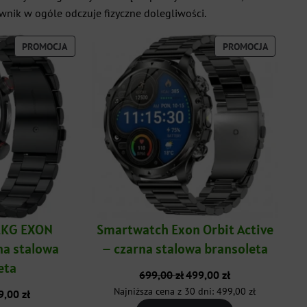
wnik w ogóle odczuje fizyczne dolegliwości.
PRODUKT
PRODUK
PROMOCJA
PROMOCJA
W
W
PROMOCJI
PROMOCJ
EKG EXON
Smartwatch Exon Orbit Active
na stalowa
– czarna stalowa bransoleta
eta
Pierwotna
Aktualna
699,00
zł
499,00
zł
cena
cena
Najniższa cena z 30 dni:
499,00
zł
rwotna
Aktualna
9,00
zł
wynosiła:
wynosi:
a
cena