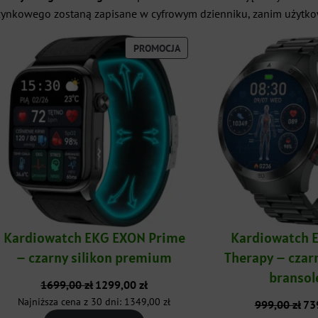
czynkowego zostaną zapisane w cyfrowym dzienniku, zanim użytko
UKT
PRODUKT
PROMOCJA
W
CJI
PROMOCJI
Kardiowatch EKG EXON Prime
Kardiowatch 
– czarny silikon premium
Therapy – czar
bransol
Pierwotna
Aktualna
1699,00
zł
1299,00
zł
cena
cena
Najniższa cena z 30 dni:
1349,00
zł
Pie
999,00
zł
73
wynosiła:
wynosi:
cen