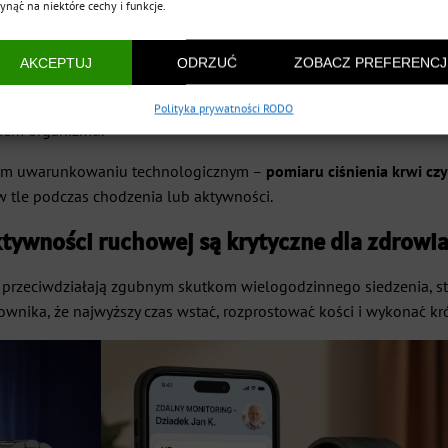
ynąć na niektóre cechy i funkcje.
 w odpowiedzialnej kontroli ciśnienia i nat
AKCEPTUJ
ODRZUĆ
ZOBACZ PREFERENCJ
ane czujniki optyczne do analizy przepływu krwi w naczyniach w
 Świadomość tych parametrów jest kluczowa w zapobieganiu nadciś
Polityka prywatności RODO
niem organizmu.
nym uwarunkowaniu technologicznym –
pomiaru ciśnienia krwi czy
 tle podczas chodzenia lub aktywności.
tywności ruchowej są krytyczne dla zdrowia
przeciwdziałają zgubnym skutkom wielogodzinnego siedzenia, sty
ownika, że najwyższy czas wstać, rozprostować kości i wykonać kr