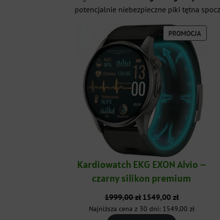
potencjalnie niebezpieczne piki tętna spo
PROD
PROMOCJA
W
PROMO
Kardiowatch EKG EXON Alvio –
czarny silikon premium
Pierwotna
Aktualna
1999,00
zł
1549,00
zł
cena
cena
Najniższa cena z 30 dni:
1549,00
zł
wynosiła:
wynosi: