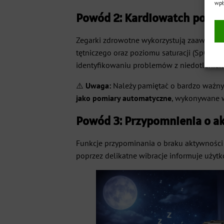
wpł
Powód 2: Kardiowatch pomaga
Zegarki zdrowotne wykorzystują zaawansow
tętniczego oraz poziomu saturacji (SpO2).
identyfikowaniu problemów z niedotlenie
⚠️
Uwaga:
Należy pamiętać o bardzo waż
jako pomiary automatyczne
, wykonywane w
Powód 3: Przypomnienia o ak
Funkcje przypominania o braku aktywności 
poprzez delikatne wibracje informuje użytk