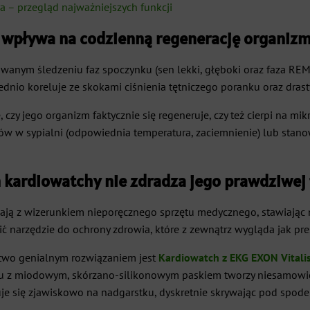
a – przegląd najważniejszych funkcji
u wpływa na codzienną regenerację organiz
anym śledzeniu faz spoczynku (sen lekki, głęboki oraz faza REM
ednio koreluje ze skokami ciśnienia tętniczego poranku oraz dras
 czy jego organizm faktycznie się regeneruje, czy też cierpi na mi
ów w sypialni (odpowiednia temperatura, zaciemnienie) lub stan
kardiowatchy nie zdradza jego prawdziwej 
wają z wizerunkiem nieporęcznego sprzętu medycznego, stawiając 
 narzędzie do ochrony zdrowia, które z zewnątrz wygląda jak pres
ctwo genialnym rozwiązaniem jest
Kardiowatch z EKG EXON Vitali
iu z miodowym, skórzano-silikonowym paskiem tworzy niesamowici
uje się zjawiskowo na nadgarstku, dyskretnie skrywając pod sp