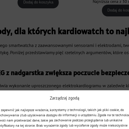
Najniższa cena z 30 
Dodaj do koszyka
1699,00 zł.
1299,00 zł.
wyn
Dodaj do ko
999,
dy, dla których kardiowatch to naj
nego smartwatcha z zaawansowanymi sensorami i elektrodami, two
aktykę. Poniżej przedstawiamy pięć rzetelnych argumentów, które 
KG z nadgarstka zwiększa poczucie bezpiec
ia wykonanie uproszczonego elektrokardiogramu w zaledwie kilk
a. Zamiast czekać na odległy termin wizyty w przychodni, tata 
Zarządzaj zgodą
 zapewnić jak najlepsze wrażenia, korzystamy z technologii, takich jak pliki cookie, do
eniu palca do bocznej elektrody zegarka, co zamyka obwód elektr
echowywania i/lub uzyskiwania dostępu do informacji o urządzeniu. Zgoda na te technolo
obnych arytmii lub migotania przedsionków. Oczywiście żaden sm
woli nam przetwarzać dane, takie jak zachowanie podczas przeglądania lub unikalne
ntyfikatory na tej stronie. Brak wyrażenia zgody lub wycofanie zgody może niekorzystnie
tor wczesnego ostrzegania, ułatwiający lekarzowi kardiologowi d