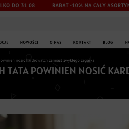
.08
RABAT -10% NA CAŁY ASORTYMENT
OCJE
NOWOŚCI
O NAS
KONTAKT
BLOG
M
powinien nosić kardiowatch zamiast zwykłego zegarka
H TATA POWINIEN NOSIĆ KAR