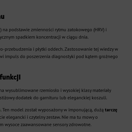
mu
) na podstawie zmienności rytmu zatokowego (HRV) i
tycznym spadkiem koncentracji w ciągu dnia.
kro-przebudzenia i płytki oddech. Zastosowanie tej wiedzy w
owi impuls do poszerzenia diagnostyki pod kątem groźnego
funkcji
na wysublimowane rzemiosło i wysokiej klasy materiały
tiżowy dodatek do garnituru lub eleganckiej koszuli.
s
. Ten model został wyposażony w imponującą, dużą
tarczę
e elegancki i czytelny zestaw. Nie ma tu mowy o
odem wysoce zaawansowane sensory zdrowotne.