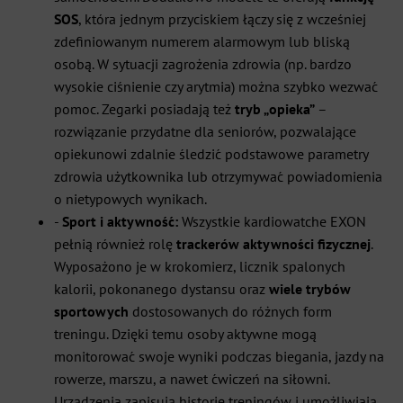
SOS
, która jednym przyciskiem łączy się z wcześniej
zdefiniowanym numerem alarmowym lub bliską
osobą. W sytuacji zagrożenia zdrowia (np. bardzo
wysokie ciśnienie czy arytmia) można szybko wezwać
pomoc. Zegarki posiadają też
tryb „opieka”
–
rozwiązanie przydatne dla seniorów, pozwalające
opiekunowi zdalnie śledzić podstawowe parametry
zdrowia użytkownika lub otrzymywać powiadomienia
o nietypowych wynikach.
-
Sport i aktywność:
Wszystkie kardiowatche EXON
pełnią również rolę
trackerów aktywności fizycznej
.
Wyposażono je w krokomierz, licznik spalonych
kalorii, pokonanego dystansu oraz
wiele trybów
sportowych
dostosowanych do różnych form
treningu. Dzięki temu osoby aktywne mogą
monitorować swoje wyniki podczas biegania, jazdy na
rowerze, marszu, a nawet ćwiczeń na siłowni.
Urządzenia zapisują historię treningów i umożliwiają