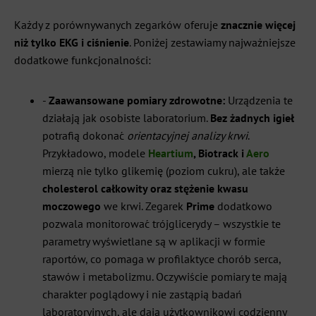
Każdy z porównywanych zegarków oferuje
znacznie więcej
niż tylko EKG i ciśnienie
. Poniżej zestawiamy najważniejsze
dodatkowe funkcjonalności:
-
Zaawansowane pomiary zdrowotne:
Urządzenia te
działają jak osobiste laboratorium.
Bez żadnych igieł
potrafią dokonać
orientacyjnej analizy krwi
.
Przykładowo, modele
Heartium
, Biotrack i
Aero
mierzą nie tylko glikemię (poziom cukru), ale także
cholesterol całkowity oraz stężenie kwasu
moczowego
we krwi. Zegarek
Prime
dodatkowo
pozwala monitorować trójglicerydy – wszystkie te
parametry wyświetlane są w aplikacji w formie
raportów, co pomaga w profilaktyce chorób serca,
stawów i metabolizmu. Oczywiście pomiary te mają
charakter poglądowy i nie zastąpią badań
laboratoryjnych, ale dają użytkownikowi codzienny