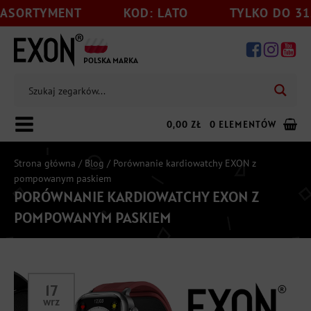
TYMENT
KOD: LATO
TYLKO DO 31.08
POLSKA MARKA
0,00
ZŁ
0 ELEMENTÓW
Strona główna
/
Blog
/ Porównanie kardiowatchy EXON z
pompowanym paskiem
PORÓWNANIE KARDIOWATCHY EXON Z
Dodaj jeszcze
199,00
zł
do darmowej wysyłki
POMPOWANYM PASKIEM
17
wrz