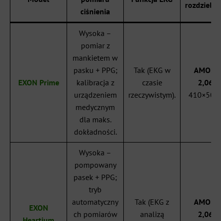
rozdzielcz
ciśnienia
Wysoka –
pomiar z
mankietem w
pasku + PPG;
Tak (EKG w
AMOLE
EXON Prime
kalibracja z
czasie
2,06″
,
urządzeniem
rzeczywistym).
410×502 
medycznym
dla maks.
dokładności.
Wysoka –
pompowany
pasek + PPG;
tryb
automatyczny
Tak (EKG z
AMOLE
EXON
ch pomiarów
analizą
2,06″
,
Heartium