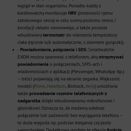
wgląd w stan organizmu. Ponadto każdy z
kardiowatchy monitoruje
HRV
(zmienność rytmu
zatokowego serca) w celu oceny poziomu stresu i
kondycji układu nerwowego, a także posiada
wbudowany
termometr
do mierzenia temperatury
ciała (ręcznie lub automatycznie, z alarmem gorączki).
-
Powiadomienia, połączenia i SOS:
Smartwatche
EXON można sparować z telefonem, aby
otrzymywać
powiadomienia
o połączeniach, SMS-ach i
wiadomościach z aplikacji (Messenger, WhatsApp itp.)
– treści pojawiają się na ekranie zegarka. Większość
modeli (
Prime
,
Heartium
, Biotrack,
Aero
) umożliwia
także
prowadzenie rozmów telefonicznych z
nadgarstka
dzięki wbudowanemu mikrofonowi i
głośnikowi. Oznacza to, że możemy odebrać
połączenie lub zadzwonić bez wyciągania telefonu –
to duża wygoda np. podczas biegania czy jazdy
samochodem. Dodatkowo modele te oferują
funkcję