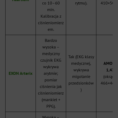
co 10–60
rytmu).
410×502 
min.
Kalibracja z
ciśnieniomierz
em.
Bardzo
wysoka –
medyczny
Tak (EKG klasy
czujnik EKG
medycznej,
AMOLE
wykrywa
wykrywa
1,43″
EXON Arterix
arytmie;
migotanie
(okrągły
pomiar
przedsionków
466×466 
ciśnienia jak
)
ciśnieniomierz
(mankiet +
PPG).
Wysoka –