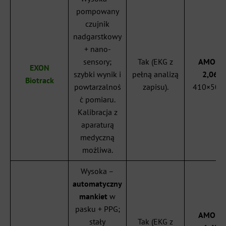
pompowany
czujnik
nadgarstkowy
+ nano-
sensory;
Tak (EKG z
AMOLE
EXON
szybki wynik i
pełną analizą
2,06″
,
Biotrack
powtarzalnoś
zapisu).
410×502 
ć pomiaru.
Kalibracja z
aparaturą
medyczną
możliwa.
Wysoka –
automatyczny
mankiet
w
pasku + PPG;
AMOLE
stały
Tak (EKG z