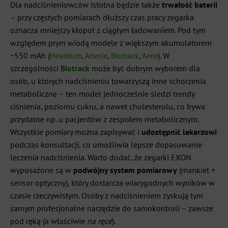
Dla nadciśnieniowców istotna będzie także
trwałość baterii
– przy częstych pomiarach dłuższy czas pracy zegarka
oznacza mniejszy kłopot z ciągłym ładowaniem. Pod tym
względem prym wiodą modele z większym akumulatorem
~550 mAh (
Heartium
,
Arterix
,
Biotrack
,
Aero
). W
szczególności
Biotrack
może być dobrym wyborem dla
osób, u których nadciśnieniu towarzyszą inne schorzenia
metaboliczne – ten model jednocześnie śledzi trendy
ciśnienia, poziomu cukru, a nawet cholesterolu, co bywa
przydatne np. u pacjentów z zespołem metabolicznym.
Wszystkie pomiary można zapisywać i
udostępnić lekarzowi
podczas konsultacji, co umożliwia lepsze dopasowanie
leczenia nadciśnienia. Warto dodać, że zegarki EXON
wyposażone są w
podwójny system pomiarowy
(mankiet +
sensor optyczny), który dostarcza wiarygodnych wyników w
czasie rzeczywistym. Osoby z nadciśnieniem zyskują tym
samym profesjonalne narzędzie do samokontroli – zawsze
pod ręką (a właściwie
na ręce
).