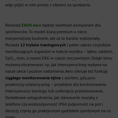
więc pójść w nim prosto z siłowni na spotkanie.
Również
EXON Aero
będzie świetnym kompanem dla
sportowców. To model klasy premium o nieco
masywniejszej budowie, ale za to bardzo wytrzymały.
Posiada
12 trybów treningowych
i pełen zakres czujników
monitorujących organizm w trakcie wysiłku – tętno, oddech,
SpO₂, stres, a nawet EKG w czasie rzeczywistym. Dzięki temu
możemy obserwować np. jak intensywny bieg wpływa na
nasze serce i poziom natlenienia. Aero oferuje też funkcję
ciągłego monitorowania tętna
z alertem, gdy puls
przekroczy ustalony próg – przydatne dla kontrolowania
intensywności treningu lub uniknięcia przetrenowania.
Dodatkowe udogodnienia, jak sterowanie muzyką z
telefonu czy wodoodporność IP66 (odporność na pot i
deszcz), czynią go praktycznym gadżetem sportowym na co
dzień.