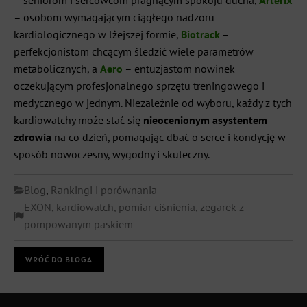
– seniorom i sercowcom pragnącym spokoju ducha,
Arterix
– osobom wymagającym ciągłego nadzoru
kardiologicznego w lżejszej formie,
Biotrack
–
perfekcjonistom chcącym śledzić wiele parametrów
metabolicznych, a
Aero
– entuzjastom nowinek
oczekującym profesjonalnego sprzętu treningowego i
medycznego w jednym. Niezależnie od wyboru, każdy z tych
kardiowatchy może stać się
nieocenionym asystentem
zdrowia
na co dzień, pomagając dbać o serce i kondycję w
sposób nowoczesny, wygodny i skuteczny.
Blog
,
Rankingi i porównania
EXON
,
kardiowatch
,
pomiar ciśnienia
,
zegarek z
pompowanym paskiem
WRÓĆ DO BLOGA