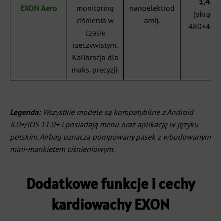
1,43″
EXON Aero
monitoring
nanoelektrod
(okrągły
ciśnienia w
ami).
480×480 
czasie
rzeczywistym.
Kalibracja dla
maks. precyzji.
Legenda:
Wszystkie modele są kompatybilne z Android
8.0+/iOS 11.0+ i posiadają menu oraz aplikację w języku
polskim. Airbag oznacza pompowany pasek z wbudowanym
mini-mankietem ciśnieniowym.
Dodatkowe funkcje i cechy
kardiowachy EXON