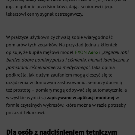
(np. migotanie przedsionków), dając seniorowi i jego
lekarzowi cenny sygnał ostrzegawczy
.
W praktyce użytkownicy chwalą sobie wiarygodność
pomiarów tych zegarków. Na przykład jedna z klientek
opisuje, że kupiła mężowi model
EXON
Aero
i
„zegarek robi
bardzo dobre pomiary pulsu i ciśnienia, niemal identyczne z
pomiarami ciśnieniomierza medycznego”
. Taka opinia
podkreśla, jak dużym zaufaniem mogą cieszyć się te
urządzenia w domowym zastosowaniu. Seniorzy docenią
też prostotę – pomiary mogą odbywać się automatycznie, a
wszystkie wyniki są
zapisywane w aplikacji mobilnej
w
formie czytelnych wykresów, które można w razie potrzeby
pokazać lekarzowi.
Dla osób z nadciśnieniem tętniczym