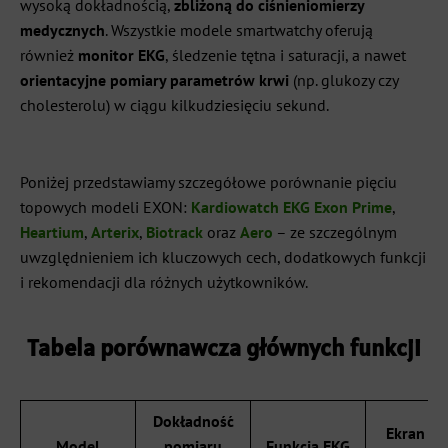
wysoką dokładnością,
zbliżoną do ciśnieniomierzy
medycznych
. Wszystkie modele smartwatchy oferują
również
monitor EKG
, śledzenie tętna i saturacji, a nawet
orientacyjne pomiary parametrów krwi
(np. glukozy czy
cholesterolu) w ciągu kilkudziesięciu sekund.
Poniżej przedstawiamy szczegółowe porównanie pięciu
topowych modeli EXON:
Kardiowatch EKG Exon Prime
,
Heartium
,
Arterix
,
Biotrack
oraz
Aero
– ze szczególnym
uwzględnieniem ich kluczowych cech, dodatkowych funkcji
i rekomendacji dla różnych użytkowników.
Tabela porównawcza głównych funkcji
Dokładność
Ekran (ty
Model
pomiaru
Funkcja EKG