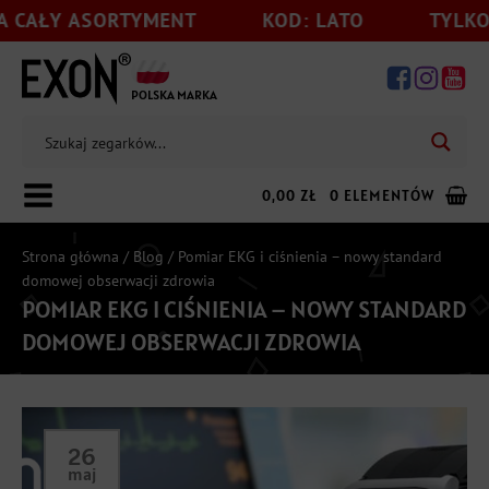
CAŁY ASORTYMENT
KOD: LATO
TYLKO DO
POLSKA MARKA
0,00
ZŁ
0 ELEMENTÓW
Strona główna
/
Blog
/ Pomiar EKG i ciśnienia – nowy standard
domowej obserwacji zdrowia
POMIAR EKG I CIŚNIENIA – NOWY STANDARD
Dodaj jeszcze
199,00
zł
do darmowej wysyłki
DOMOWEJ OBSERWACJI ZDROWIA
26
maj