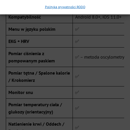
Funkcja / Parametr
BIOTRACK
Polityka prywatności RODO
Kompatybilność
Android 8.0+, iOS 11.0+
Menu w języku polskim
✅
EKG + HRV
✅
Pomiar ciśnienia z
✅ – metoda oscylometrycz
pompowanym paskiem
Pomiar tętna / Spalone kalorie
✅
/ Krokomierz
Monitor snu
✅
Pomiar temperatury ciała /
✅
glukozy (orientacyjny)
Natlenienie krwi / Oddech /
✅