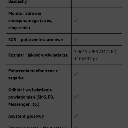
Bezdechy
Monitor zdrowia
emocjonalnego (stres,
✅
zmęczenie)
SOS – połączenie alarmowe
✅
2.06” SUPER AMOLED,
Rozmiar i jakość wyświetlacza
410×502 px
Połączenia telefoniczne z
✅
zegarka
Odbiór i wyświetlanie
powiadomień (SMS, FB,
✅
Messenger, itp.)
Asystent głosowy
✅
Zmienne tarcze + tło z galerii
✅