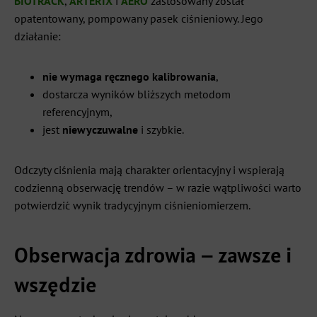
BIOTRACK
,
ARTERIX
i
AERO
zastosowany został
opatentowany, pompowany pasek ciśnieniowy. Jego
działanie:
nie wymaga ręcznego kalibrowania
,
dostarcza wyników bliższych metodom
referencyjnym,
jest
niewyczuwalne
i szybkie.
Odczyty ciśnienia mają charakter orientacyjny i wspierają
codzienną obserwację trendów – w razie wątpliwości warto
potwierdzić wynik tradycyjnym ciśnieniomierzem.
Obserwacja zdrowia – zawsze i
wszędzie