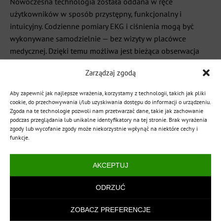
Nowoczesna technologia została oddana w ręce
użytkowników w sposób przystępny, funkcjonalny i
intuicyjny. Codzienne pomiary EKG i ciśnienia mogą być
wykonywane samodzielnie — bez wizyty w placówce
medycznej. Dzięki temu możliwa jest bieżąca obserwacja
zmian w układzie sercowo-naczyniowym, co wspiera
Zarządzaj zgodą
profilaktykę i ułatwia rozmowę z lekarzem.
Aby zapewnić jak najlepsze wrażenia, korzystamy z technologii, takich jak pliki
cookie, do przechowywania i/lub uzyskiwania dostępu do informacji o urządzeniu.
Urządzenia EXON z pompowanym mankietem i modułem
Zgoda na te technologie pozwoli nam przetwarzać dane, takie jak zachowanie
EKG to praktyczne wsparcie domowej samoobserwacji.
podczas przeglądania lub unikalne identyfikatory na tej stronie. Brak wyrażenia
Precyzja, która wspiera codzienną obserwację. Komfort,
zgody lub wycofanie zgody może niekorzystnie wpłynąć na niektóre cechy i
funkcje.
który można nosić.
AKCEPTUJ
✅
Tabela porównawcza modeli EXON
Kardiowatch – BIOTRACK vs ARTERIX
ODRZUĆ
ZOBACZ PREFERENCJE
KARDIOWATCH EKG EXO