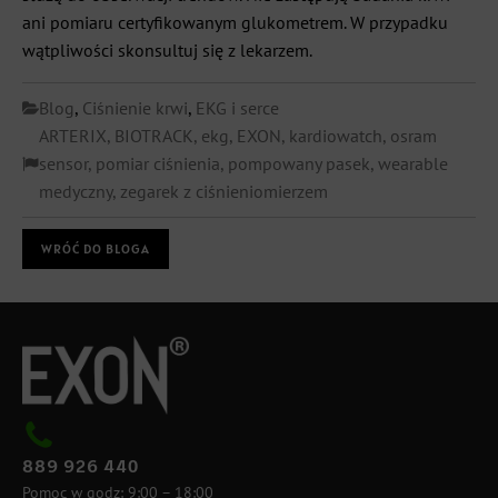
ani pomiaru certyfikowanym glukometrem. W przypadku
wątpliwości skonsultuj się z lekarzem.
Blog
,
Ciśnienie krwi
,
EKG i serce
ARTERIX
,
BIOTRACK
,
ekg
,
EXON
,
kardiowatch
,
osram
sensor
,
pomiar ciśnienia
,
pompowany pasek
,
wearable
medyczny
,
zegarek z ciśnieniomierzem
WRÓĆ DO BLOGA
889 926 440
Pomoc w godz: 9:00 – 18:00