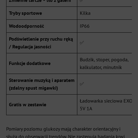
Tryby sportowe
Kilka
Wodoodporność
IP66
Podświetlenie przy ruchu ręką
✅
/ Regulacja jasności
Budzik, stoper, pogoda,
Funkcje dodatkowe
kalkulator, minutnik
Sterowanie muzyką i aparatem
✅
(zdalny spust migawki)
Ładowarka sieciowa EXON
Gratis w zestawie
5V 1A
Pomiary poziomu glukozy mają charakter orientacyjny i
służą do obserwacji trendów. Nie zastępują badania krwi