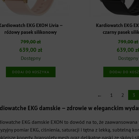
Kardiowatch EKG EXON Livia –
Kardiowatch EKG EX
różowy pasek silikonowy
czarny pasek sil
799,00
zł
799,00
zł
Pierwotna
Aktualna
Pierwotn
639,00
zł
639,00
z
cena
cena
cena
Dostępny
Dostępny
wynosiła:
wynosi:
wynosiła
DODAJ DO KOSZYKA
DODAJ DO KOS
799,00 zł.
639,00 zł.
799,00 zł
←
1
2
3
diowatche EKG damskie – zdrowie w eleganckim wyda
diowatche EKG damskie EXON to dowód na to, że zaawansowana te
yzyjny pomiar EKG, ciśnienia, saturacji i tętna z lekką, subtelną
lejsze koperty, bransolety mesh oraz delikatne paski ze skóry i si