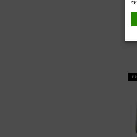
wpł
Kar
PR