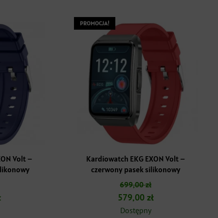
PROMOCJA!
ON Volt –
Kardiowatch EKG EXON Volt –
ilikonowy
czerwony pasek silikonowy
699,00
zł
a
Aktualna
Pierwotna
Aktualna
ł
579,00
zł
cena
cena
cena
Dostępny