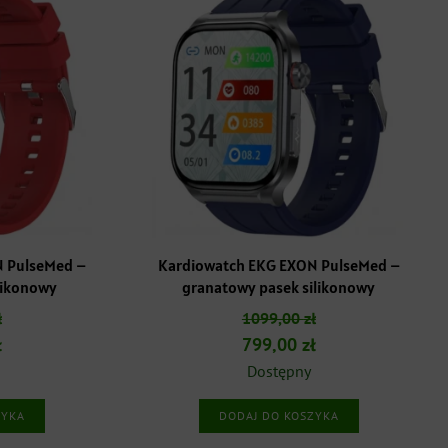
N PulseMed –
Kardiowatch EKG EXON PulseMed –
likonowy
granatowy pasek silikonowy
ł
1099,00
zł
a
Aktualna
Pierwotna
Aktualna
ł
799,00
zł
cena
cena
cena
Dostępny
:
wynosi:
wynosiła:
wynosi:
ZYKA
DODAJ DO KOSZYKA
ł.
799,00 zł.
1099,00 zł.
799,00 zł.