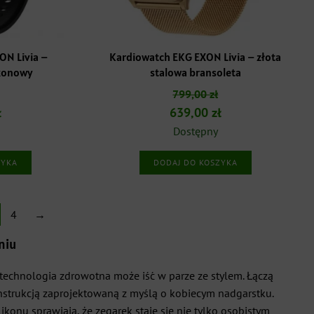
ON Livia –
Kardiowatch EKG EXON Livia – złota
ikonowy
stalowa bransoleta
799,00
zł
a
Aktualna
Pierwotna
Aktualna
ł
639,00
zł
cena
cena
cena
Dostępny
:
wynosi:
wynosiła:
wynosi:
ZYKA
DODAJ DO KOSZYKA
.
639,00 zł.
799,00 zł.
639,00 zł.
4
→
niu
chnologia zdrowotna może iść w parze ze stylem. Łączą
 konstrukcją zaprojektowaną z myślą o kobiecym nadgarstku.
likonu sprawiają, że zegarek staje się nie tylko osobistym