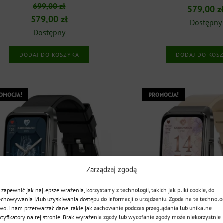
Oceniono
699,00
zł
Pierwotn
579,00
z
5.00
na 5
Pierwotna
Aktualna
579,00
zł
cena
Dostępny
cena
cena
Dostępny
wynosiła
wynosiła:
wynosi:
699,00 zł
DODAJ DO KOSZYKA
DODAJ DO KOS
699,00 zł.
579,00 zł.
OMOCJA!
PROMOCJA!
Zarządzaj zgodą
 zapewnić jak najlepsze wrażenia, korzystamy z technologii, takich jak pliki cookie, do
echowywania i/lub uzyskiwania dostępu do informacji o urządzeniu. Zgoda na te technolo
woli nam przetwarzać dane, takie jak zachowanie podczas przeglądania lub unikalne
ntyfikatory na tej stronie. Brak wyrażenia zgody lub wycofanie zgody może niekorzystnie