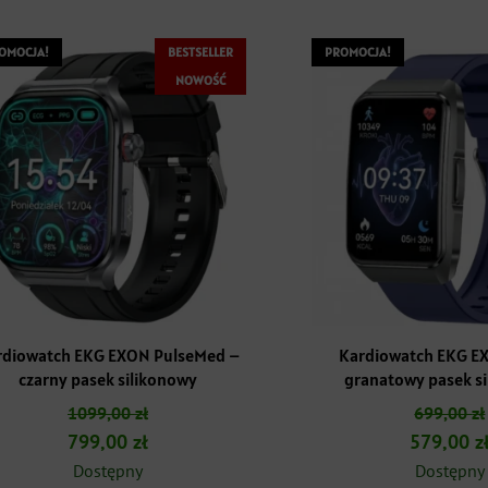
OMOCJA!
BESTSELLER
PROMOCJA!
NOWOŚĆ
rdiowatch EKG EXON PulseMed –
Kardiowatch EKG EX
czarny pasek silikonowy
granatowy pasek s
1099,00
zł
699,00
zł
Pierwotna
Aktualna
Pierwotn
799,00
zł
579,00
z
cena
cena
cena
Dostępny
Dostępny