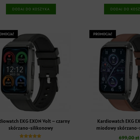
wynosiła:
wynosi:
wynosiła
DODAJ DO KOSZYKA
DODAJ DO KOS
1099,00 zł.
799,00 zł.
699,00 zł
OMOCJA!
PROMOCJA!
diowatch EKG EXON Volt – czarny
Kardiowatch EKG EX
skórzano-silikonowy
miodowy skórzano-s
699,00
zł