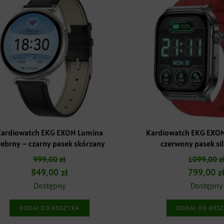
ardiowatch EKG EXON Lumina
Kardiowatch EKG EXO
rebrny – czarny pasek skórzany
czerwony pasek si
999,00
zł
1099,00
z
Pierwotna
Aktualna
Pierwotn
849,00
zł
799,00
z
cena
cena
cena
Dostępny
Dostępny
wynosiła:
wynosi:
wynosiła
DODAJ DO KOSZYKA
DODAJ DO KOS
999,00 zł.
849,00 zł.
1099,00 z