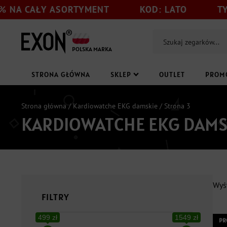
AŁY ASORTYMENT
KOD: LATO
TYLKO DO 
POLSKA MARKA
STRONA GŁÓWNA
SKLEP
OUTLET
PROM
Strona główna
/
Kardiowatche EKG damskie
/ Strona 3
KARDIOWATCHE EKG DAMS
Wyś
FILTRY
499 zł
1549 zł
PR