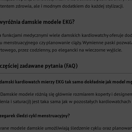
tentem zdrowia, ale i modnym dodatkiem do każdej stylizacji.
wyróżnia damskie modele EKG?
a funkcjami medycznymi wiele damskich kardiowatchy oferuje doda
lu menstruacyjnego czy planowanie ciąży. Wymienne paski pozwala
rtowego, przez codzienny, po elegancki na wieczorne wyjście.
częściej zadawane pytania (FAQ)
 damski kardiowatch mierzy EKG tak samo dokładnie jak model mę
. Damskie modele różnią się głównie rozmiarem koperty i designem
ienia i saturacji) jest taka sama jak w pozostałych kardiowatchac
zegarek śledzi cykl menstruacyjny?
rane modele damskie umożliwiają śledzenie cyklu oraz planowanie 