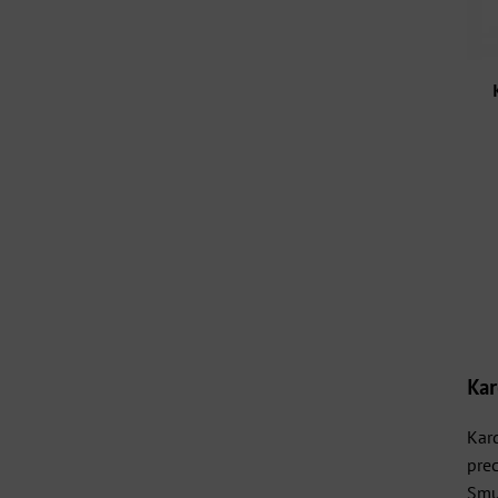
Kar
Kar
prec
Smuk