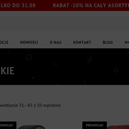
31.08
RABAT -10% NA CAŁY ASORTYMENT
OCJE
NOWOŚCI
O NAS
KONTAKT
BLOG
M
KIE
Posortowane
wietlanie 31–45 z 50 wyników
według
najnowszych
OMOCJA!
PROMOCJA!