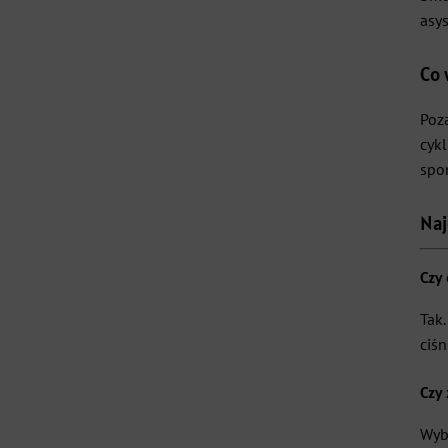
asys
Co 
Poz
cyk
spo
Naj
Czy
Tak
ciśn
Czy 
Wyb