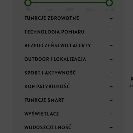
499
762
1024
1287
1549
FUNKCJE ZDROWOTNE
+
TECHNOLOGIA POMIARU
+
BEZPIECZEŃSTWO I ALERTY
+
OUTDOOR I LOKALIZACJA
+
SPORT I AKTYWNOŚĆ
+
K
s
KOMPATYBILNOŚĆ
+
FUNKCJE SMART
+
WYŚWIETLACZ
+
WODOSZCZELNOŚĆ
+