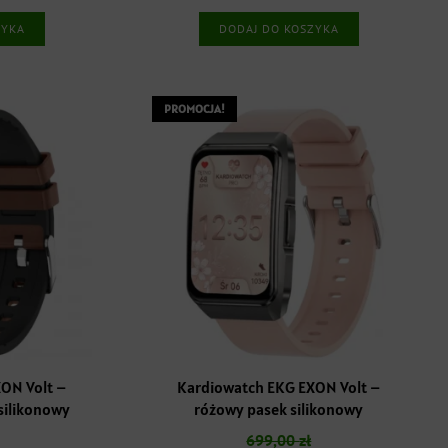
:
wynosi:
wynosiła:
wynosi:
ZYKA
DODAJ DO KOSZYKA
.
579,00 zł.
699,00 zł.
579,00 zł.
PROMOCJA!
ON Volt –
Kardiowatch EKG EXON Volt –
ilikonowy
różowy pasek silikonowy
699,00
zł