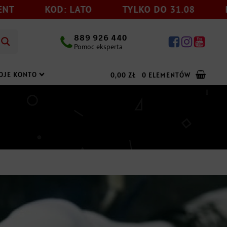
KOD: LATO
TYLKO DO 31.08
RABAT -1
889 926 440
Pomoc eksperta
OJE KONTO
0,00
ZŁ
0 ELEMENTÓW
Dodaj jeszcze
199,00
zł
do darmowej wysyłki