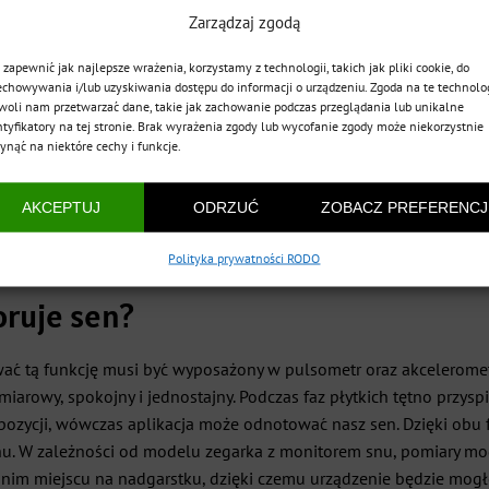
Zarządzaj zgodą
 zapewnić jak najlepsze wrażenia, korzystamy z technologii, takich jak pliki cookie, do
echowywania i/lub uzyskiwania dostępu do informacji o urządzeniu. Zgoda na te technolo
woli nam przetwarzać dane, takie jak zachowanie podczas przeglądania lub unikalne
ntyfikatory na tej stronie. Brak wyrażenia zgody lub wycofanie zgody może niekorzystnie
ynąć na niektóre cechy i funkcje.
AKCEPTUJ
ODRZUĆ
ZOBACZ PREFERENCJ
Polityka prywatności RODO
ruje sen?
ć tą funkcję musi być wyposażony w pulsometr oraz akcelerometr.
miarowy, spokojny i jednostajny. Podczas faz płytkich tętno przys
 pozycji, wówczas aplikacja może odnotować nasz sen. Dzięki obu 
ci snu. W zależności od modelu zegarka z monitorem snu, pomiary 
nim miejscu na nadgarstku, dzięki czemu urządzenie będzie mogł