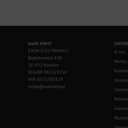
DANE FIRMY
INFOR
EXON ELECTRONICS
O nas
Bolechowice 81B
Pomoc 
26-052 Nowiny
Kontak
REGON 382323550
NIP: 6571782329
Dostaw
sklep@exonone.pl
Zwroty
Reklam
Gwaran
Rozsze
Leasin