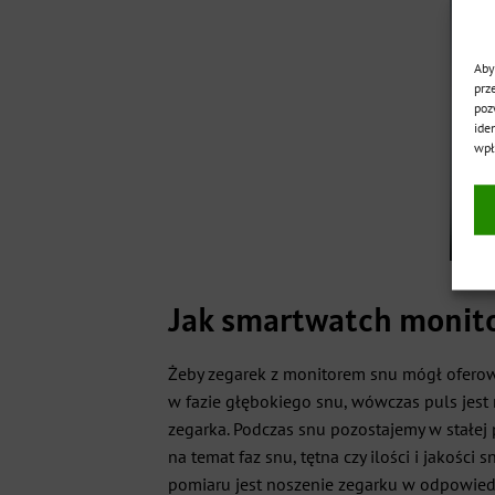
Aby
prz
poz
ide
wpł
Jak smartwatch monito
Żeby zegarek z monitorem snu mógł oferowa
w fazie głębokiego snu, wówczas puls jest 
zegarka. Podczas snu pozostajemy w stałej
na temat faz snu, tętna czy ilości i jakoś
pomiaru jest noszenie zegarku w odpowied