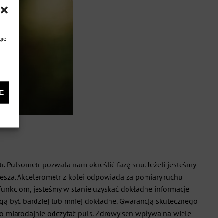
gie
E
 Pulsometr pozwala nam określić fazę snu. Jeżeli jesteśmy
piesza. Akcelerometr z kolei odpowiada za pomiary ruchu
funkcjom, jesteśmy w stanie uzyskać dokładne informacje
mogą być bardziej lub mniej dokładne. Gwarancją skutecznego
o miarodajnie odczytać puls. Zdrowy sen wpływa na wiele