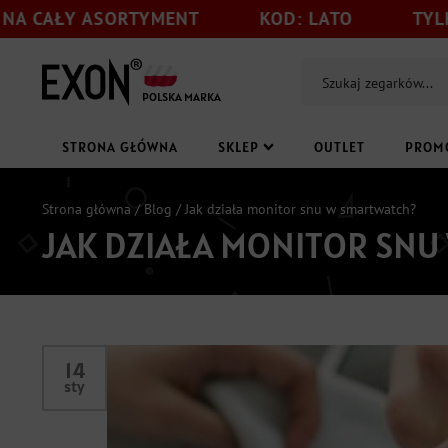
 ASORTYMENT
KOD: LATO
TYLKO DO 31
POLSKA MARKA
STRONA GŁÓWNA
SKLEP
OUTLET
PROM
Strona główna
/
Blog
/ Jak działa monitor snu w smartwatch?
JAK DZIAŁA MONITOR SN
14
sty