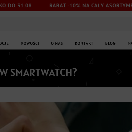
.08
RABAT -10% NA CAŁY ASORTYMENT
OCJE
NOWOŚCI
O NAS
KONTAKT
BLOG
M
U W SMARTWATCH?