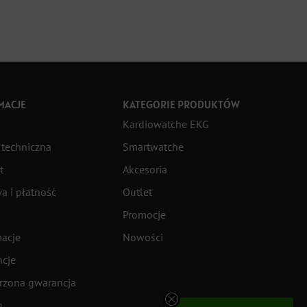
MACJE
KATEGORIE PRODUKTÓW
Kardiowatche EKG
techniczna
Smartwatche
t
Akcesoria
a i płatność
Outlet
Promocje
acje
Nowości
cje
rzona gwarancja
g