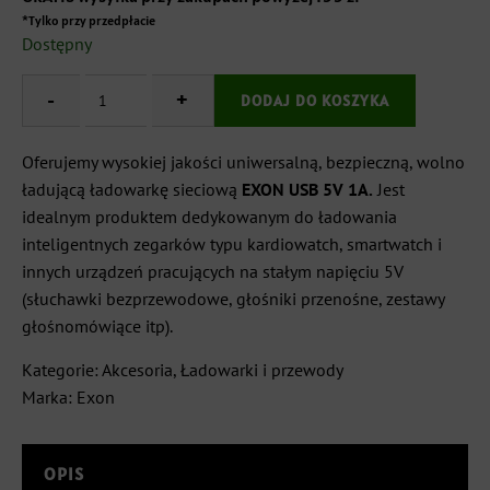
*Tylko przy przedpłacie
Dostępny
-
ilość
+
DODAJ DO KOSZYKA
Ładowarka
EXON
USB
Oferujemy wysokiej jakości uniwersalną, bezpieczną, wolno
5V
ładującą ładowarkę sieciową
EXON USB 5V 1A.
Jest
1A
idealnym produktem dedykowanym do ładowania
do
kardiowatchy
inteligentnych zegarków typu kardiowatch, smartwatch i
i
innych urządzeń pracujących na stałym napięciu 5V
smartwatchy
(słuchawki bezprzewodowe, głośniki przenośne, zestawy
głośnomówiące itp).
Kategorie:
Akcesoria
,
Ładowarki i przewody
Marka:
Exon
OPIS