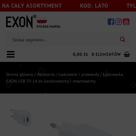
A CAŁY ASORTYMENT
KOD: LATO
TYLKO
POLSKA MARKA
0,00
ZŁ
0 ELEMENTÓW
Strona główna
/
Akcesoria
/
Ładowarki i przewody
/ Ładowarka
EXON USB 5V 1A do kardiowatchy i smartwatchy
Dodaj jeszcze
199,00
zł
do darmowej wysyłki