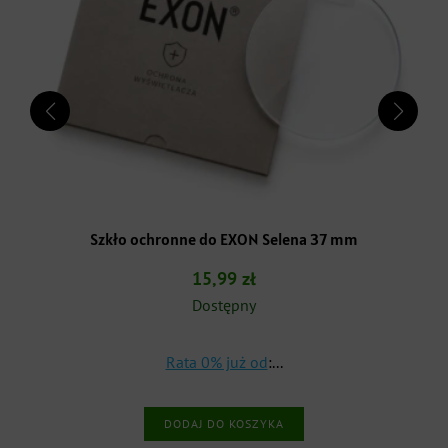
m
Bransoleta stalowa mesh Exon 20 mm – złota
49,99
zł
Dostępny
Rata 0% już od
:
...
DODAJ DO KOSZYKA