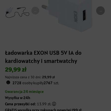
→
←
Ładowarka EXON USB 5V 1A do
kardiowatchy i smartwatchy
29,99
zł
Najniższa cena z 30 dni:
29,99
zł
☻
2728
osoby kupiły
2767
szt.
Gwarancja 24 miesiące
Wysyłka w 24h
Cena przesyłki od:
13.99 zł.
GRATIS wysyłka przy zakupach powyżej 199 zł