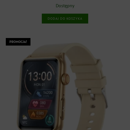
cena
cena
Dostępny
wynosiła:
wynosi:
DODAJ DO KOSZYKA
799,00 zł.
639,00 zł.
PROMOCJA!