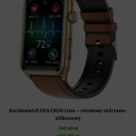
Kardiowatch EKG EXON Livia – miodowy skórzano-
silikonowy
799,00
zł
Pierwotna
Aktualna