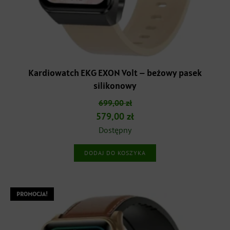
Kardiowatch EKG EXON Volt – beżowy pasek
silikonowy
699,00
zł
Pierwotna
Aktualna
579,00
zł
cena
cena
Dostępny
wynosiła:
wynosi:
DODAJ DO KOSZYKA
699,00 zł.
579,00 zł.
PROMOCJA!