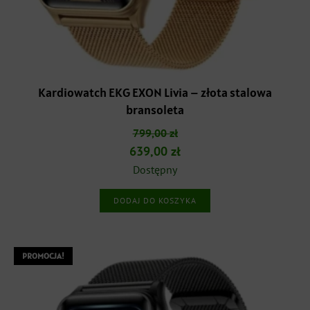
Kardiowatch EKG EXON Livia – złota stalowa
bransoleta
799,00
zł
Pierwotna
Aktualna
639,00
zł
cena
cena
Dostępny
wynosiła:
wynosi:
DODAJ DO KOSZYKA
799,00 zł.
639,00 zł.
PROMOCJA!