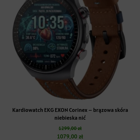
Kardiowatch EKG EXON Corinex – brązowa skóra
niebieska nić
1299,00
zł
Pierwotna
Aktualna
1079,00
zł