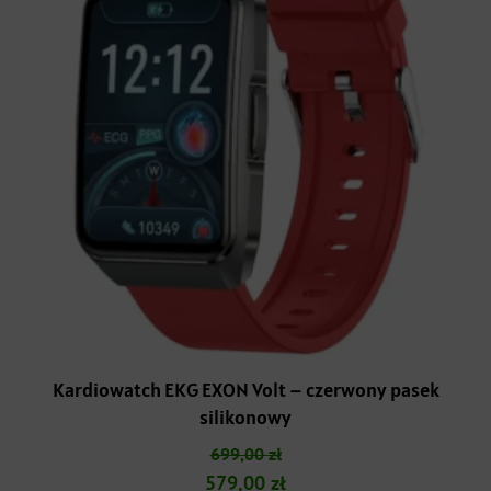
Kardiowatch EKG EXON Volt – czerwony pasek
silikonowy
699,00
zł
Pierwotna
Aktualna
579,00
zł