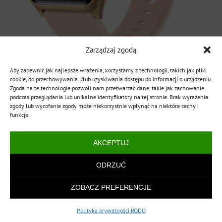
Zarządzaj zgodą
Kardiowatch EKG EXON Livia – różowy pasek
Aby zapewnić jak najlepsze wrażenia, korzystamy z technologii, takich jak pliki
cookie, do przechowywania i/lub uzyskiwania dostępu do informacji o urządzeniu.
silikonowy
Zgoda na te technologie pozwoli nam przetwarzać dane, takie jak zachowanie
799,00
zł
podczas przeglądania lub unikalne identyfikatory na tej stronie. Brak wyrażenia
zgody lub wycofanie zgody może niekorzystnie wpłynąć na niektóre cechy i
Pierwotna
Aktualna
639,00
zł
funkcje.
cena
cena
Dostępny
wynosiła:
wynosi:
AKCEPTUJ
DODAJ DO KOSZYKA
799,00 zł.
639,00 zł.
ODRZUĆ
PROMOCJA!
ZOBACZ PREFERENCJE
Polityka prywatności RODO