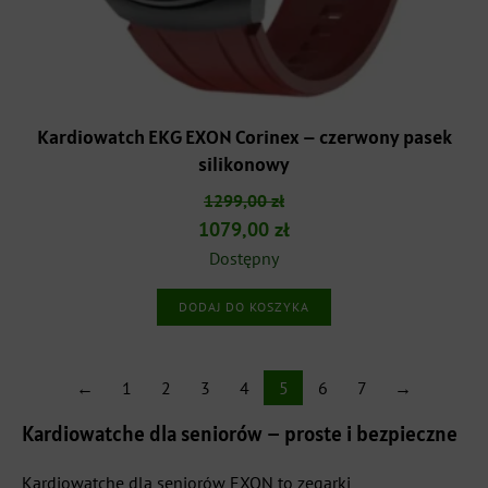
Kardiowatch EKG EXON Corinex – czerwony pasek
silikonowy
1299,00
zł
Pierwotna
Aktualna
1079,00
zł
cena
cena
Dostępny
wynosiła:
wynosi:
DODAJ DO KOSZYKA
1299,00 zł.
1079,00 zł.
←
1
2
3
4
5
6
7
→
Kardiowatche dla seniorów – proste i bezpieczne
Kardiowatche dla seniorów EXON to zegarki