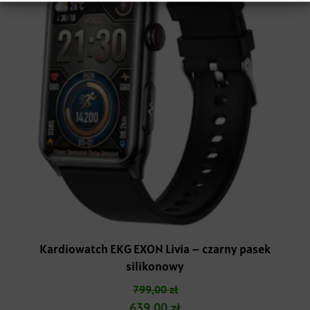
Kardiowatch EKG EXON Livia – czarny pasek
silikonowy
799,00
zł
Pierwotna
Aktualna
639,00
zł