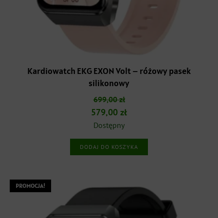
Kardiowatch EKG EXON Volt – różowy pasek
silikonowy
699,00
zł
Pierwotna
Aktualna
579,00
zł
cena
cena
Dostępny
wynosiła:
wynosi:
DODAJ DO KOSZYKA
699,00 zł.
579,00 zł.
PROMOCJA!