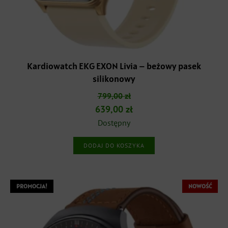
Kardiowatch EKG EXON Livia – beżowy pasek
silikonowy
799,00
zł
Pierwotna
Aktualna
639,00
zł
cena
cena
Dostępny
wynosiła:
wynosi:
DODAJ DO KOSZYKA
799,00 zł.
639,00 zł.
PROMOCJA!
NOWOŚĆ