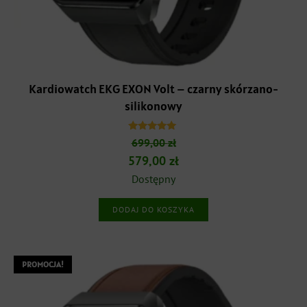
Kardiowatch EKG EXON Volt – czarny skórzano-
silikonowy
Oceniono
699,00
zł
5.00
na 5
Pierwotna
Aktualna
579,00
zł
cena
cena
Dostępny
wynosiła:
wynosi:
DODAJ DO KOSZYKA
699,00 zł.
579,00 zł.
PROMOCJA!