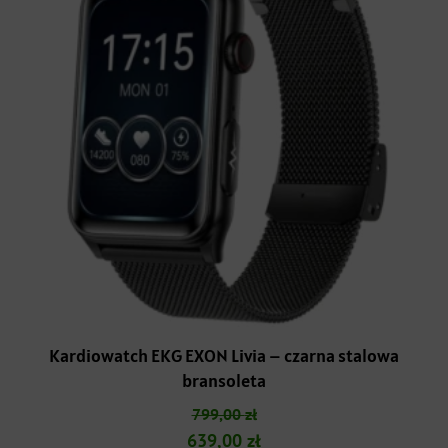
Kardiowatch EKG EXON Livia – czarna stalowa
bransoleta
799,00
zł
Pierwotna
Aktualna
639,00
zł