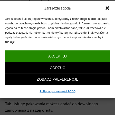
gwarancja?
Zarządzaj zgodą
To dodatkowa ochrona serwisowa, która wydłuża okres
Aby zapewnić jak najlepsze wrażenia, korzystamy z technologii, takich jak pliki
gwarancji na zegarek do 36 lub 48 miesięcy. Szczegóły i
cookie, do przechowywania i/lub uzyskiwania dostępu do informacji o urządzeniu.
Zgoda na te technologie pozwoli nam przetwarzać dane, takie jak zachowanie
zakres znajdziesz w opisie danego produktu oraz na stronie
podczas przeglądania lub unikalne identyfikatory na tej stronie. Brak wyrażenia
informacyjnej gwarancji.
zgody lub wycofanie zgody może niekorzystnie wpłynąć na niektóre cechy i
funkcje.
Czy gwarancję można dokupić później?
AKCEPTUJ
Przedłużoną gwarancję najlepiej dodać w momencie
zakupu zegarka. W razie pytań o warunki skontaktuj się z
ODRZUĆ
naszym zespołem.
ZOBACZ PREFERENCJE
Czy pakowanie na prezent jest dostępne
dla każdego produktu?
Polityka prywatności RODO
Tak. Usługę pakowania możesz dodać do dowolnego
zamówienia z naszej oferty.