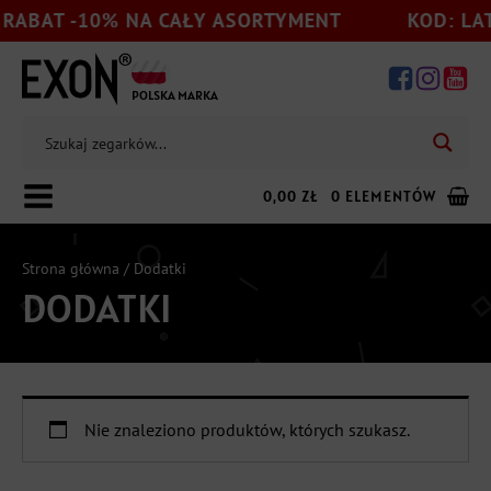
ABAT -10% NA CAŁY ASORTYMENT
KOD: LAT
POLSKA MARKA
0,00
ZŁ
0 ELEMENTÓW
Strona główna
/ Dodatki
DODATKI
Dodaj jeszcze
199,00
zł
do darmowej wysyłki
Nie znaleziono produktów, których szukasz.